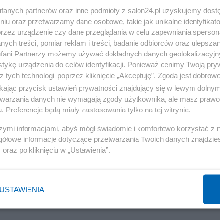
fanych partnerów oraz inne podmioty z salon24.pl uzyskujemy dost
niu oraz przetwarzamy dane osobowe, takie jak unikalne identyfikat
przez urządzenie czy dane przeglądania w celu zapewniania sperson
ych treści, pomiar reklam i treści, badanie odbiorców oraz ulepszan
fani Partnerzy możemy używać dokładnych danych geolokalizacyjn
tykę urządzenia do celów identyfikacji. Ponieważ cenimy Twoją pry
z tych technologii poprzez kliknięcie „Akceptuję”. Zgoda jest dobro
ikając przycisk ustawień prywatności znajdujący się w lewym dolny
etwarzania danych nie wymagają zgody użytkownika, ale masz prawo 
. Preferencje będą miały zastosowania tylko na tej witrynie.
NASTĘPNA STRONA
szymi informacjami, abyś mógł świadomie i komfortowo korzystać z
gółowe informacje dotyczące przetwarzania Twoich danych znajdzi
s
oraz po kliknięciu w „Ustawienia”.
h informacji?
ŻEBYŚ WIEDZIAŁ
USTAWIENIA