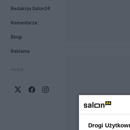
Redakcja Salon24
Komentarze
Blogi
Reklama
Szukaj:
Drogi Użytkow