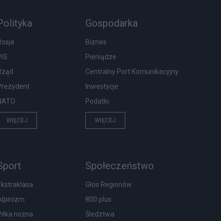
Polityka
Gospodarka
Rosja
Biznes
PiS
Pieniądze
Rząd
Centralny Port Komunikacyjny
Prezydent
Inwestycje
NATO
Podatki
WIĘCEJ
WIĘCEJ
Sport
Społeczeństwo
Ekstraklasa
Głos Regionów
Alpinizm
800 plus
Piłka nożna
Śledztwa