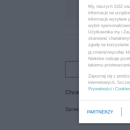
My, naszych 1162 zau
informacje na urządze
informacje wysyłane 
wybór spersonalizowan
Użytkownika my i Zau
skanować charakterys
zgodę na korzystanie 
ją zmienić/wycofać kl
Niektóre rodzaje prz
takiemu przetwarzaniu
Zapoznaj się z poniż
internetowych. Szcze
Prywatności
i
Cookie
Chcesz więcej aktualnyc
Sprawdź:
Redakcja
PARTNERZY