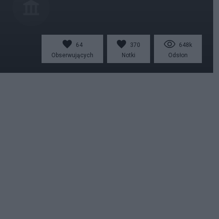
64
370
648k
Obserwujących
Notki
Odsłon