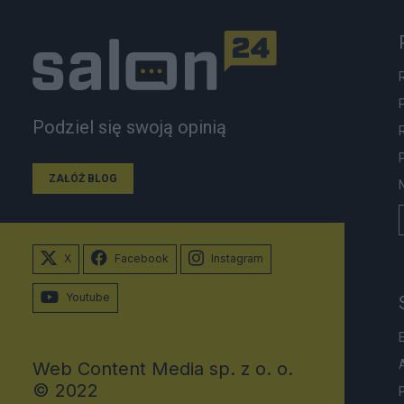
Podziel się swoją opinią
ZAŁÓŻ BLOG
X
Facebook
Instagram
Youtube
Web Content Media sp. z o. o.
© 2022