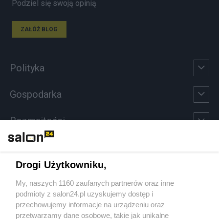
Podziel się swoją opinią
ZAŁÓŻ BLOG
Polityka
Gospodarka
Rozmaitości
Technologie
Drogi Użytkowniku,
Sport
My, naszych 1160 zaufanych partnerów oraz inne
podmioty z salon24.pl uzyskujemy dostęp i
Społeczeństwo
przechowujemy informacje na urządzeniu oraz
przetwarzamy dane osobowe, takie jak unikalne