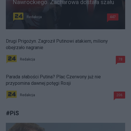
Nawrockiego. Zacharowa dostała szału
Redakcja
447
Drugi Prigożyn. Zagroził Putinowi atakiem, miliony
obejrzało nagranie
Redakcja
78
Parada słabości Putina? Plac Czerwony już nie
przypomina dawnej potęgi Rosji
Redakcja
206
#
PiS