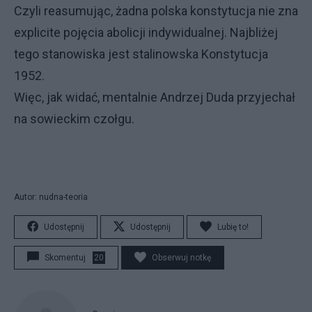
Czyli reasumując, żadna polska konstytucja nie zna
explicite pojęcia abolicji indywidualnej. Najbliżej
tego stanowiska jest stalinowska Konstytucja
1952.
Więc, jak widać, mentalnie Andrzej Duda przyjechał
na sowieckim czołgu.
Autor: nudna-teoria
Udostępnij
Udostępnij
Lubię to!
Skomentuj
20
Obserwuj notkę