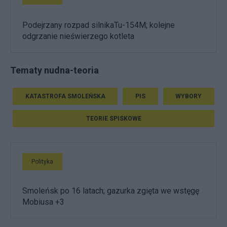
Podejrzany rozpad silnikaTu-154M; kolejne
odgrzanie nieświerzego kotleta
Tematy nudna-teoria
KATASTROFA SMOLEŃSKA
PIS
WYBORY
TEORIE SPISKOWE
Polityka
Smoleńsk po 16 latach; gazurka zgięta we wstęgę
Mobiusa +3