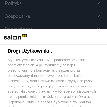
Polityka
Gospodarka
Rozmaitości
Technologie
Drogi Użytkowniku,
Sport
My, naszych 1162 zaufanych partnerów oraz inne
podmioty z salon24.pl uzyskujemy dostęp i
Społeczeństwo
przechowujemy informacje na urządzeniu oraz
przetwarzamy dane osobowe, takie jak unikalne
Kultura
identyfikatory, standardowe informacje wysyłane przez
urządzenie czy dane przeglądania w celu zapewniania
spersonalizowanych reklam, wybór spersonalizowanych
treści, pomiar reklam i treści, badanie odbiorców oraz
ulepszanie usług. Za zgodą Użytkownika my i Zaufani
X
Facebook
Instagram
Youtube
Partnerzy możemy używać dokładnych danych