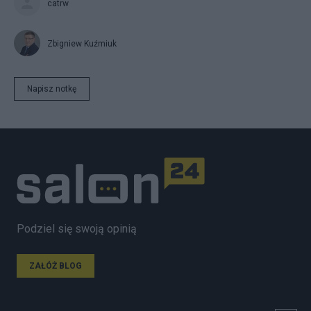
catrw
Zbigniew Kuźmiuk
Napisz notkę
Podziel się swoją opinią
ZAŁÓŻ BLOG