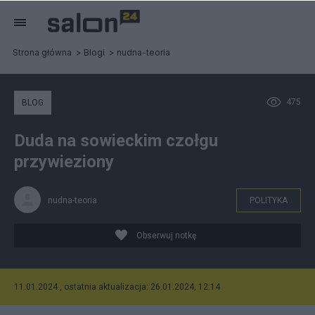
Strona główna
Blogi
nudna-teoria
475
BLOG
Duda na sowieckim czołgu
przywieziony
nudna-teoria
POLITYKA
Obserwuj notkę
11.01.2024 , ostatnia aktualizacja: 26.01.2024, 12:14