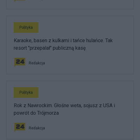
Polityka
Karaoke, basen z kulkami i tańce hulańce. Tak
resort "przepalał" publiczną kasę
Redakcja
Polityka
Rok z Nawrockim. Głośne weta, sojusz z USA i
powrót do Trójmorza
Redakcja