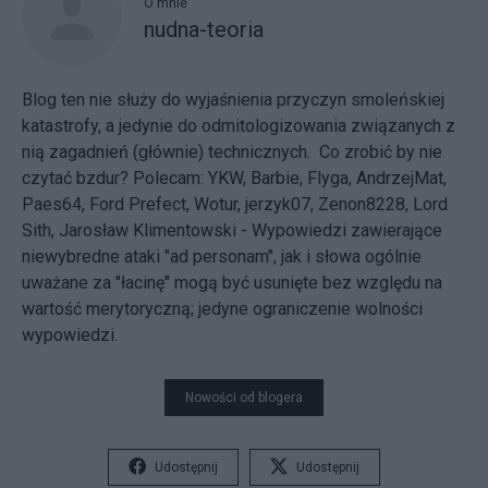
O mnie
nudna-teoria
Blog ten nie służy do wyjaśnienia przyczyn smoleńskiej
katastrofy, a jedynie do odmitologizowania związanych z
nią zagadnień (głównie) technicznych. Co zrobić by nie
czytać bzdur? Polecam:
YKW
,
Barbie
,
Flyga
,
AndrzejMat
,
Paes64
,
Ford Prefect
,
Wotur
,
jerzyk07
,
Zenon8228
,
Lord
Sith
,
Jarosław Klimentowski
- Wypowiedzi zawierające
niewybredne ataki "ad personam", jak i słowa ogólnie
uważane za "łacinę" mogą być usunięte bez względu na
wartość merytoryczną; jedyne ograniczenie wolności
wypowiedzi.
Nowości od blogera
Udostępnij
Udostępnij