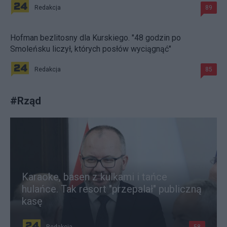
Redakcja
89
Hofman bezlitosny dla Kurskiego. "48 godzin po
Smoleńsku liczył, których posłów wyciągnąć"
Redakcja
85
#
Rząd
Karaoke, basen z kulkami i tańce
hulańce. Tak resort "przepalał" publiczną
kasę