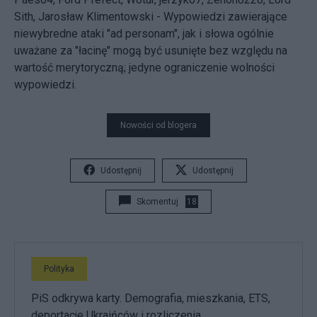
Sith
,
Jarosław Klimentowski
- Wypowiedzi zawierające
niewybredne ataki "ad personam", jak i słowa ogólnie
uważane za "łacinę" mogą być usunięte bez względu na
wartość merytoryczną; jedyne ograniczenie wolności
wypowiedzi.
Nowości od blogera
Udostępnij
Udostępnij
Skomentuj
18
Polityka
PiS odkrywa karty. Demografia, mieszkania, ETS,
deportacje Ukraińców i rozliczenia