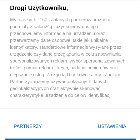
Drogi Użytkowniku,
Sport
My, naszych 1160 zaufanych partnerów oraz inne
podmioty z salon24.pl uzyskujemy dostęp i
Społeczeństwo
przechowujemy informacje na urządzeniu oraz
przetwarzamy dane osobowe, takie jak unikalne
Kultura
identyfikatory, standardowe informacje wysyłane przez
urządzenie czy dane przeglądania w celu zapewniania
spersonalizowanych reklam, wybór spersonalizowanych
treści, pomiar reklam i treści, badanie odbiorców oraz
ulepszanie usług. Za zgodą Użytkownika my i Zaufani
X
Facebook
Instagram
Youtube
Partnerzy możemy używać dokładnych danych
geolokalizacyjnych oraz aktywnie skanować
charakterystykę urządzenia do celów identyfikacji.
Web Content Media sp. z o. o. © 2022
Ponieważ cenimy Twoją prywatność, prosimy o zgodę na
korzystanie z tych technologii poprzez kliknięcie
„Akceptuję”. Zgoda jest dobrowolna i zawsze możesz ją
Pomoc
O nas
Praca
Reklama
Kontakt
zmienić/wycofać klikając przycisk ustawień prywatności
PARTNERZY
USTAWIENIA
znajdujący się w lewym dolnym rogu strony
. Niektóre
rodzaje przetwarzania danych nie wymagają zgody