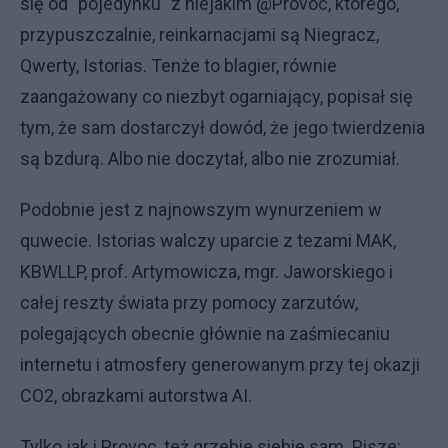
się od "pojedynku" z niejakim @Provoc, którego,
przypuszczalnie, reinkarnacjami są Niegracz,
Qwerty, Istorias. Tenże to blagier, równie
zaangażowany co niezbyt ogarniający, popisał się
tym, że sam dostarczył dowód, że jego twierdzenia
są bzdurą. Albo nie doczytał, albo nie zrozumiał.
Podobnie jest z najnowszym wynurzeniem w
quwecie. Istorias walczy uparcie z tezami MAK,
KBWLLP, prof. Artymowicza, mgr. Jaworskiego i
całej reszty świata przy pomocy zarzutów,
polegających obecnie głównie na zaśmiecaniu
internetu i atmosfery generowanym przy tej okazji
CO2, obrazkami autorstwa AI.
Tylko jak i Provoc, też grzebie siebie sam. Pisze: