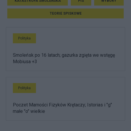
KATASTROFA SMOLEŃSKA
PIS
WYBORY
TEORIE SPISKOWE
Polityka
Smoleńsk po 16 latach; gazurka zgięta we wstęgę
Mobiusa +3
Polityka
Poczet Marności Fizyków Krętaczy; Istorias i "g"
małe "o" wielkie