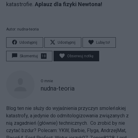
katastrofie.
Aplauz dla fizyki Newtona!
Autor: nudna-teoria
Udostępnij
Udostępnij
Lubię to!
Skomentuj
18
Obserwuj notkę
O mnie
nudna-teoria
Blog ten nie służy do wyjaśnienia przyczyn smoleńskiej
katastrofy, a jedynie do odmitologizowania związanych z
nią zagadnień (głównie) technicznych. Co zrobić by nie
czytać bzdur? Polecam:
YKW
,
Barbie
,
Flyga
,
AndrzejMat
,
Paes64
,
Ford Prefect
,
Wotur
,
jerzyk07
,
Zenon8228
,
Lord