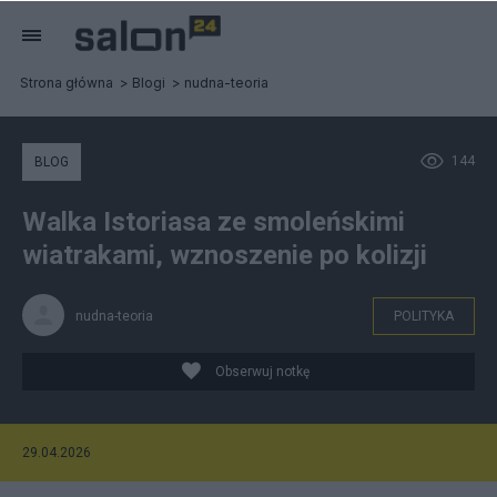
Strona główna
Blogi
nudna-teoria
144
BLOG
Walka Istoriasa ze smoleńskimi
wiatrakami, wznoszenie po kolizji
nudna-teoria
POLITYKA
Obserwuj notkę
29.04.2026