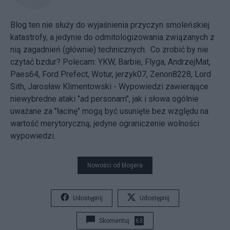
Blog ten nie służy do wyjaśnienia przyczyn smoleńskiej
katastrofy, a jedynie do odmitologizowania związanych z
nią zagadnień (głównie) technicznych. Co zrobić by nie
czytać bzdur? Polecam:
YKW
,
Barbie
,
Flyga
,
AndrzejMat
,
Paes64
,
Ford Prefect
,
Wotur
,
jerzyk07
,
Zenon8228
,
Lord
Sith
,
Jarosław Klimentowski
- Wypowiedzi zawierające
niewybredne ataki "ad personam", jak i słowa ogólnie
uważane za "łacinę" mogą być usunięte bez względu na
wartość merytoryczną; jedyne ograniczenie wolności
wypowiedzi.
Nowości od blogera
Udostępnij
Udostępnij
Skomentuj
63