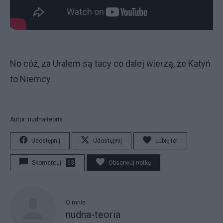
No cóż, za Uralem są tacy co dalej wierzą, że Katyń
to Niemcy.
Autor: nudna-teoria
Udostępnij
Udostępnij
Lubię to!
Skomentuj
63
Obserwuj notkę
O mnie
nudna-teoria