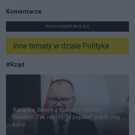
Komentarze
POKAŻ KOMENTARZE (63)
Inne tematy w dziale
Polityka
#
Rząd
Karaoke, basen z kulkami i tańce
hulańce. Tak resort "przepalał" publiczną
kasę