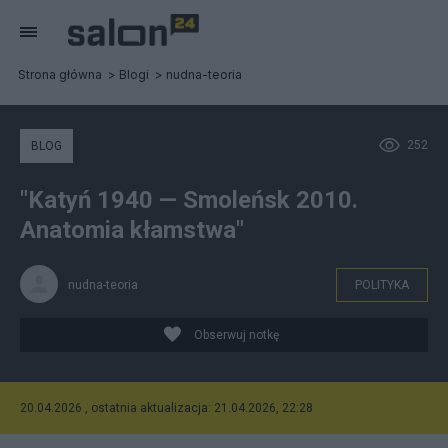
Strona główna
Blogi
nudna-teoria
252
BLOG
"Katyń 1940 — Smoleńsk 2010.
Anatomia kłamstwa"
nudna-teoria
POLITYKA
Obserwuj notkę
20.04.2026 , ostatnia aktualizacja: 21.04.2026, 22:28