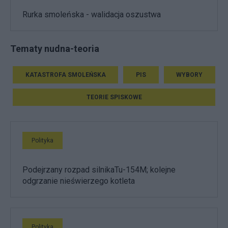
Rurka smoleńska - walidacja oszustwa
Tematy nudna-teoria
KATASTROFA SMOLEŃSKA
PIS
WYBORY
TEORIE SPISKOWE
Polityka
Podejrzany rozpad silnikaTu-154M; kolejne
odgrzanie nieświerzego kotleta
Polityka