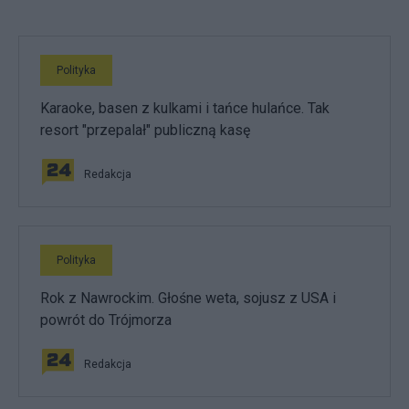
Polityka
Karaoke, basen z kulkami i tańce hulańce. Tak
resort "przepalał" publiczną kasę
Redakcja
Polityka
Rok z Nawrockim. Głośne weta, sojusz z USA i
powrót do Trójmorza
Redakcja