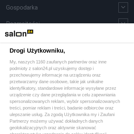
Gospodarka
Rozmaitości
Technologie
Drogi Użytkowniku,
Sport
My, naszych 1160 zaufanych partnerów oraz inne
podmioty z salon24.pl uzyskujemy dostęp i
Społeczeństwo
przechowujemy informacje na urządzeniu oraz
przetwarzamy dane osobowe, takie jak unikalne
Kultura
identyfikatory, standardowe informacje wysyłane przez
urządzenie czy dane przeglądania w celu zapewniania
spersonalizowanych reklam, wybór spersonalizowanych
treści, pomiar reklam i treści, badanie odbiorców oraz
ulepszanie usług. Za zgodą Użytkownika my i Zaufani
X
Facebook
Instagram
Youtube
Partnerzy możemy używać dokładnych danych
geolokalizacyjnych oraz aktywnie skanować