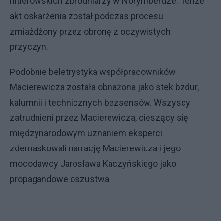
hitlerowskich zbrodniarzy w Norymberdze. Tenże
akt oskarżenia został podczas procesu
zmiażdżony przez obronę z oczywistych
przyczyn.
Podobnie beletrystyka współpracowników
Macierewicza została obnażona jako stek bzdur,
kalumnii i technicznych bezsensów. Wszyscy
zatrudnieni przez Macierewicza, cieszący się
międzynarodowym uznaniem eksperci
zdemaskowali narrację Macierewicza i jego
mocodawcy Jarosława Kaczyńskiego jako
propagandowe oszustwa.