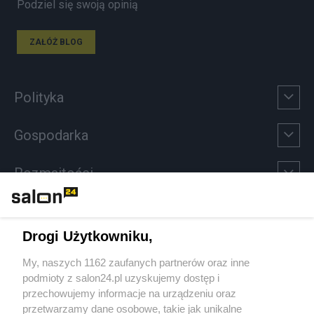
Podziel się swoją opinią
ZAŁÓŻ BLOG
Polityka
Gospodarka
Rozmaitości
Technologie
Drogi Użytkowniku,
Sport
My, naszych 1162 zaufanych partnerów oraz inne
podmioty z salon24.pl uzyskujemy dostęp i
Społeczeństwo
przechowujemy informacje na urządzeniu oraz
przetwarzamy dane osobowe, takie jak unikalne