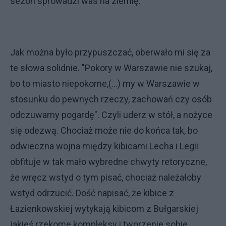
sezon sprowadzi was na ziemię."
Jak można było przypuszczać, oberwało mi się za
te słowa solidnie. "Pokory w Warszawie nie szukaj,
bo to miasto niepokorne,(...) my w Warszawie w
stosunku do pewnych rzeczy, zachowań czy osób
odczuwamy pogardę". Czyli uderz w stół, a nożyce
się odezwą. Chociaż może nie do końca tak, bo
odwieczna wojna między kibicami Lecha i Legii
obfituje w tak mało wybredne chwyty retoryczne,
że wręcz wstyd o tym pisać, chociaż należałoby
wstyd odrzucić. Dość napisać, że kibice z
Łazienkowskiej wytykają kibicom z Bułgarskiej
jakieś rzekome kompleksy i tworzenie sobie