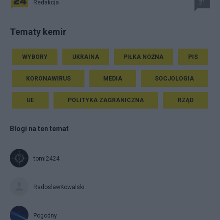
Redakcja
21
Tematy kemir
WYBORY
UKRAINA
PIŁKA NOŻNA
PIS
KORONAWIRUS
MEDIA
SOCJOLOGIA
UE
POLITYKA ZAGRANICZNA
RZĄD
Blogi na ten temat
tomi2424
RadoslawKowalski
Pogodny