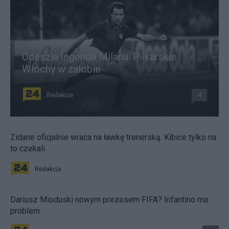
Odeszła legenda Milanu. Piłkarskie
Włochy w żałobie
Redakcja
4
Zidane oficjalnie wraca na ławkę trenerską. Kibice tylko na
to czekali
Redakcja
Dariusz Mioduski nowym prezesem FIFA? Infantino ma
problem