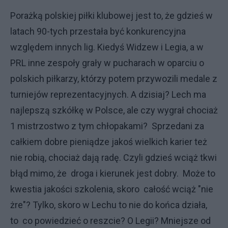
Porażką polskiej piłki klubowej jest to, że gdzieś w
latach 90-tych przestała być konkurencyjna
względem innych lig. Kiedyś Widzew i Legia, a w
PRL inne zespoły grały w pucharach w oparciu o
polskich piłkarzy, którzy potem przywozili medale z
turniejów reprezentacyjnych. A dzisiaj? Lech ma
najlepszą szkółkę w Polsce, ale czy wygrał chociaż
1 mistrzostwo z tym chłopakami? Sprzedani za
całkiem dobre pieniądze jakoś wielkich karier też
nie robią, chociaż dają radę. Czyli gdzieś wciąż tkwi
błąd mimo, że droga i kierunek jest dobry. Może to
kwestia jakości szkolenia, skoro całość wciąż "nie
żre"? Tylko, skoro w Lechu to nie do końca działa,
to co powiedzieć o reszcie? O Legii? Mniejsze od