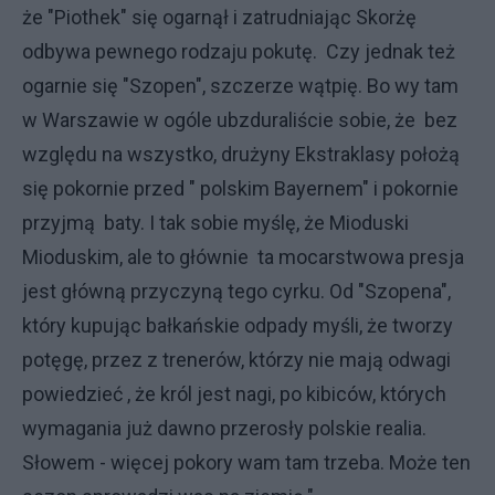
że "Piothek" się ogarnął i zatrudniając Skorżę
odbywa pewnego rodzaju pokutę. Czy jednak też
ogarnie się "Szopen", szczerze wątpię. Bo wy tam
w Warszawie w ogóle ubzduraliście sobie, że bez
względu na wszystko, drużyny Ekstraklasy położą
się pokornie przed " polskim Bayernem" i pokornie
przyjmą baty. I tak sobie myślę, że Mioduski
Mioduskim, ale to głównie ta mocarstwowa presja
jest główną przyczyną tego cyrku. Od "Szopena",
który kupując bałkańskie odpady myśli, że tworzy
potęgę, przez z trenerów, którzy nie mają odwagi
powiedzieć , że król jest nagi, po kibiców, których
wymagania już dawno przerosły polskie realia.
Słowem - więcej pokory wam tam trzeba. Może ten