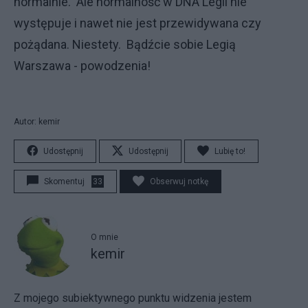
normalnie. Ale normalność w DNA Legii nie
występuje i nawet nie jest przewidywana czy
pożądana. Niestety. Bądźcie sobie Legią
Warszawa - powodzenia!
Autor: kemir
Udostępnij
Udostępnij
Lubię to!
Skomentuj
33
Obserwuj notkę
O mnie
kemir
Z mojego subiektywnego punktu widzenia jestem