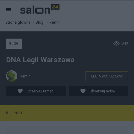
Strona główna
Blogi
kemir
843
BLOG
DNA Legii Warszawa
kemir
LEGIA WARSZAWA
Obserwuj temat
Obserwuj notkę
5.11.2021