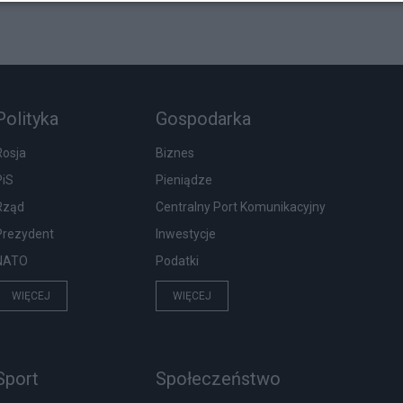
Polityka
Gospodarka
Rosja
Biznes
PiS
Pieniądze
Rząd
Centralny Port Komunikacyjny
Prezydent
Inwestycje
NATO
Podatki
WIĘCEJ
WIĘCEJ
Sport
Społeczeństwo