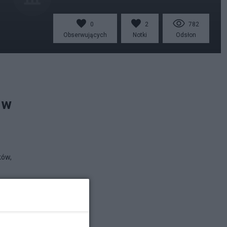
0
2
782
Obserwujących
Notki
Odsłon
 w
ków,