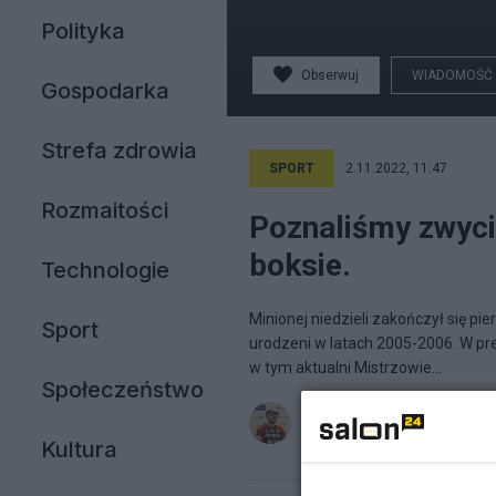
Polityka
Obserwuj
WIADOMOŚĆ
Gospodarka
Strefa zdrowia
SPORT
2.11.2022, 11:47
Rozmaitości
Poznaliśmy zwyci
boksie.
Technologie
Minionej niedzieli zakończył się p
Sport
urodzeni w latach 2005-2006. W p
w tym aktualni Mistrzowie...
Społeczeństwo
Bogodar
na blogu
Na olimpijsk
Kultura