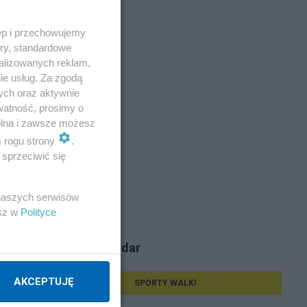
ęp i przechowujemy
ory, standardowe
alizowanych reklam,
ie usług. Za zgodą
ych oraz aktywnie
watność, prosimy o
pi w
wolna i zawsze możesz
m rogu strony
.
sprzeciwić się
 naszych serwisów
esz w
Polityce
Tematy Bogodar
AKCEPTUJĘ
SPORTY WALKI