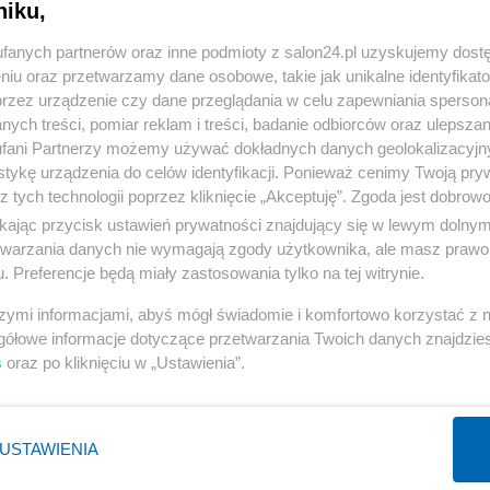
niku,
:22
fanych partnerów oraz inne podmioty z salon24.pl uzyskujemy dost
niu oraz przetwarzamy dane osobowe, takie jak unikalne identyfikat
o medale Mistrzostw Świata
przez urządzenie czy dane przeglądania w celu zapewniania sperson
e
ych treści, pomiar reklam i treści, badanie odbiorców oraz ulepszan
fani Partnerzy możemy używać dokładnych danych geolokalizacyjn
tykę urządzenia do celów identyfikacji. Ponieważ cenimy Twoją pry
w z 89 krajów w dniach 13-27 listopada w hiszpańskiej La Nucii wystą
z tych technologii poprzez kliknięcie „Akceptuję”. Zgoda jest dobro
. Wśród uczestników pojawi się 19-osobowy skład reprezentacji Polski.
ikając przycisk ustawień prywatności znajdujący się w lewym dolny
etwarzania danych nie wymagają zgody użytkownika, ale masz prawo 
ich ringach.
. Preferencje będą miały zastosowania tylko na tej witrynie.
szymi informacjami, abyś mógł świadomie i komfortowo korzystać z
gółowe informacje dotyczące przetwarzania Twoich danych znajdzi
s
oraz po kliknięciu w „Ustawienia”.
h informacji?
USTAWIENIA
ŻEBYŚ WIEDZIAŁ