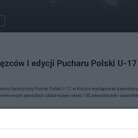
ęzców I edycji Pucharu Polski U-17
ierwszy historyczny Puchar Polski U-17, w którym występowali zawodnicy
remierowych zawodach udział wzięło około 130 zawodniczek i zawodni
ich ringach.