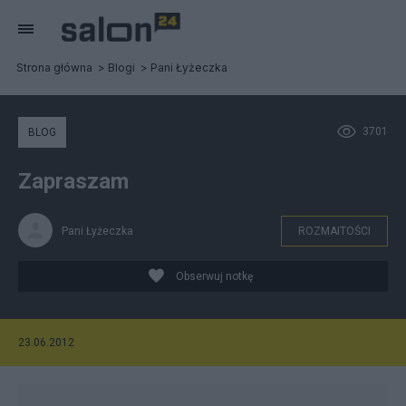
Strona główna
Blogi
Pani Łyżeczka
3701
BLOG
Zapraszam
Pani Łyżeczka
ROZMAITOŚCI
Obserwuj notkę
23.06.2012