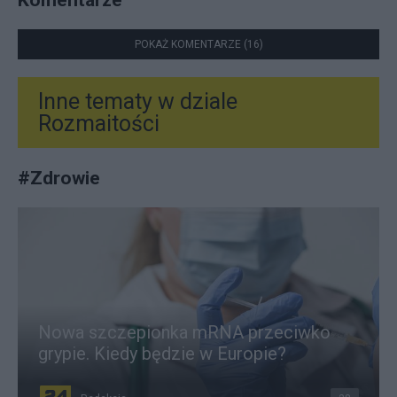
POKAŻ KOMENTARZE (16)
Inne tematy w dziale
Rozmaitości
#
Zdrowie
Nowa szczepionka mRNA przeciwko
grypie. Kiedy będzie w Europie?