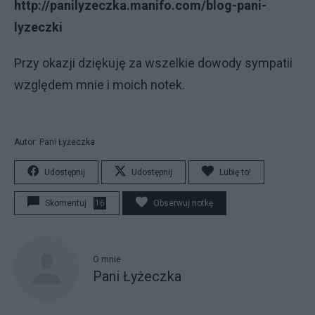
http://panilyzeczka.manifo.com/blog-pani-
lyzeczki
Przy okazji dziękuję za wszelkie dowody sympatii
względem mnie i moich notek.
Autor: Pani Łyżeczka
Udostępnij
Udostępnij
Lubię to!
Skomentuj
16
Obserwuj notkę
O mnie
Pani Łyżeczka