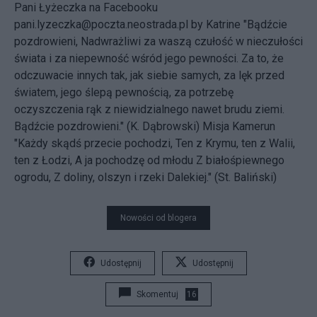
Pani Łyżeczka na Facebooku
pani.lyzeczka@poczta.neostrada.pl
by Katrine
"Bądźcie
pozdrowieni, Nadwrażliwi za waszą czułość w nieczułości
świata i za niepewność wśród jego pewności. Za to, że
odczuwacie innych tak, jak siebie samych, za lęk przed
światem, jego ślepą pewnością, za potrzebę
oczyszczenia rąk z niewidzialnego nawet brudu ziemi.
Bądźcie pozdrowieni." (K. Dąbrowski)
Misja Kamerun
"Każdy skądś przecie pochodzi, Ten z Krymu, ten z Walii,
ten z Łodzi, A ja pochodzę od młodu Z białośpiewnego
ogrodu, Z doliny, olszyn i rzeki Dalekiej." (St. Baliński)
Nowości od blogera
Udostępnij
Udostępnij
Skomentuj
16