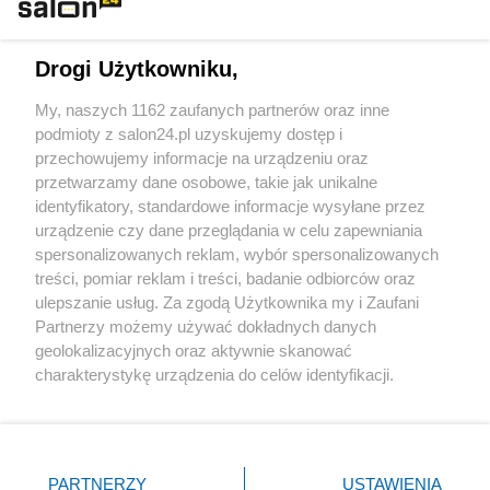
Technologie
Drogi Użytkowniku,
Sport
My, naszych 1162 zaufanych partnerów oraz inne
podmioty z salon24.pl uzyskujemy dostęp i
Społeczeństwo
przechowujemy informacje na urządzeniu oraz
przetwarzamy dane osobowe, takie jak unikalne
Kultura
identyfikatory, standardowe informacje wysyłane przez
urządzenie czy dane przeglądania w celu zapewniania
spersonalizowanych reklam, wybór spersonalizowanych
treści, pomiar reklam i treści, badanie odbiorców oraz
ulepszanie usług. Za zgodą Użytkownika my i Zaufani
X
Facebook
Instagram
Youtube
Partnerzy możemy używać dokładnych danych
geolokalizacyjnych oraz aktywnie skanować
charakterystykę urządzenia do celów identyfikacji.
Web Content Media sp. z o. o. © 2022
Ponieważ cenimy Twoją prywatność, prosimy o zgodę na
korzystanie z tych technologii poprzez kliknięcie
„Akceptuję”. Zgoda jest dobrowolna i zawsze możesz ją
Pomoc
O nas
Praca
Reklama
Kontakt
zmienić/wycofać klikając przycisk ustawień prywatności
PARTNERZY
USTAWIENIA