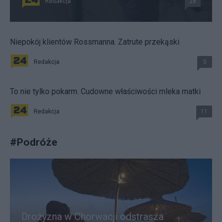
Redakcja
28
Niepokój klientów Rossmanna. Zatrute przekąski
Redakcja
5
To nie tylko pokarm. Cudowne właściwości mleka matki
Redakcja
11
#
Podróże
Drożyzna w Chorwacji odstrasza