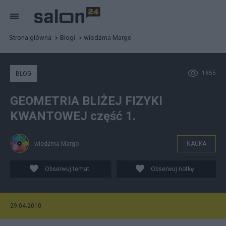
Strona główna
Blogi
wiedźma Margo
1855
BLOG
GEOMETRIA BLIŻEJ FIZYKI
KWANTOWEJ część 1.
wiedźma Margo
NAUKA
Obserwuj temat
Obserwuj notkę
29.04.2010