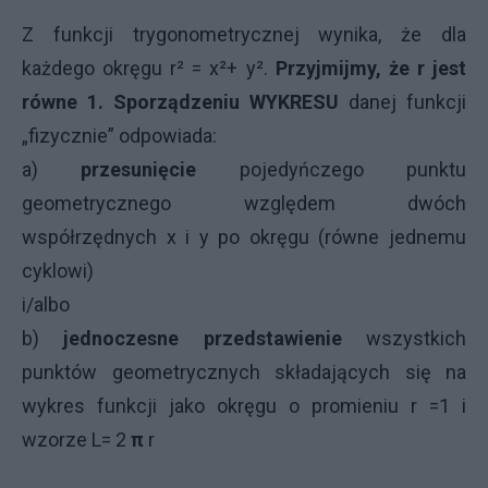
Z funkcji trygonometrycznej wynika, że dla
każdego okręgu r² = x²+ y².
Przyjmijmy, że r jest
równe 1. Sporządzeniu WYKRESU
danej funkcji
„fizycznie” odpowiada:
a)
przesunięcie
pojedyńczego punktu
geometrycznego względem dwóch
współrzędnych x i y po okręgu (równe jednemu
cyklowi)
i/albo
b)
j
ednoczesne przedstawienie
wszystkich
punktów geometrycznych składających się na
wykres funkcji jako okręgu o promieniu r =1 i
wzorze L= 2
π
r