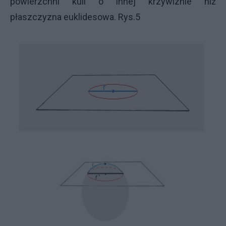
powierzchni kuli o innej krzywiznie niż
płaszczyzna euklidesowa. Rys.5