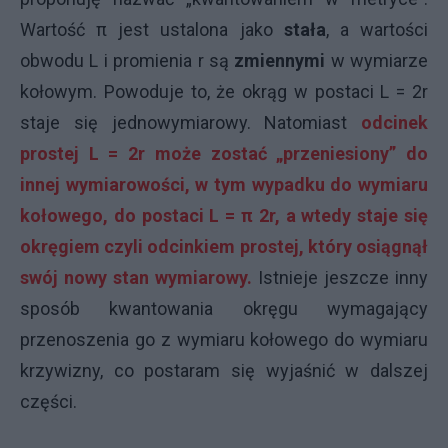
Wartość π jest ustalona jako
stała
, a wartości
obwodu L i promienia r są
zmiennymi
w wymiarze
kołowym. Powoduje to, że okrąg w postaci L = 2r
staje się jednowymiarowy. Natomiast
odcinek
prostej L = 2r może zostać „przeniesiony” do
innej wymiarowości, w tym wypadku do wymiaru
kołowego, do postaci L = π 2r
, a wtedy staje się
okręgiem czyli odcinkiem prostej, który osiągnął
swój nowy stan wymiarowy.
Istnieje jeszcze inny
sposób kwantowania okręgu wymagający
przenoszenia go z wymiaru kołowego do wymiaru
krzywizny, co postaram się wyjaśnić w dalszej
części.