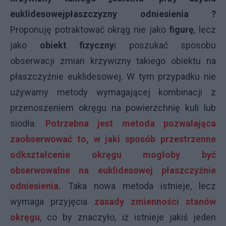
euklidesowej
płaszczyzny
odniesienia
?
Proponuję potraktować okrąg nie jako
figurę
, lecz
jako
obiekt fizyczny
i poszukać sposobu
obserwacji zmian krzywizny takiego obiektu na
płaszczyźnie euklidesowej. W tym przypadku nie
używamy metody wymagającej kombinacji z
przenoszeniem okręgu na powierzchnię kuli lub
siodła.
Potrzebna jest metoda pozwalająca
zaobserwować to, w jaki sposób przestrzenne
odkształcenie okręgu mogłoby być
obserwowalne na euklidesowej płaszczyźnie
odniesienia.
Taka nowa metoda istnieje, lecz
wymaga przyjęcia
zasady zmienności stanów
okręgu
, co by znaczyło, iż istnieje jakiś jeden