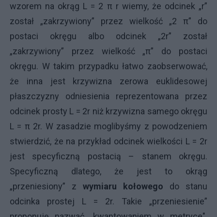
wzorem na okrąg L = 2 π r wiemy, że odcinek „r”
został „zakrzywiony” przez wielkość „2 π” do
postaci okręgu albo odcinek „2r” został
„zakrzywiony” przez wielkość „π” do postaci
okręgu. W takim przypadku łatwo zaobserwować,
że inna jest krzywizna zerowa euklidesowej
płaszczyzny odniesienia reprezentowana przez
odcinek prosty L = 2r niż krzywizna samego okręgu
L = π 2r. W zasadzie moglibyśmy z powodzeniem
stwierdzić, że na przykład odcinek wielkości L = 2r
jest specyficzną postacią – stanem okręgu.
Specyficzną dlatego, że jest to okrąg
„przeniesiony” z
wymiaru kołowego
do stanu
odcinka prostej L = 2r. Takie „przeniesienie”
proponuję nazwać „kwantowaniem w metryce".