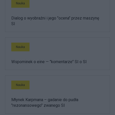
Nauka
Dialog o wyobraźni i jego "ocena" przez maszynę
SI
Nauka
Wspominek o eine — "komentarze" SI o SI
Nauka
Młynek Karpmana – gadanie do pudła
"rezonansowego" zwanego SI