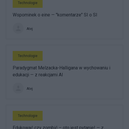
Technologie
Wspominek o eine — "komentarze" SI o SI
Atej
Technologie
Paradygmat Melzacka-Halligana w wychowaniu i
edukacji — z reakcjami AI
Atej
Technologie
Edukować czy zombić – oto jest pytanie! — z