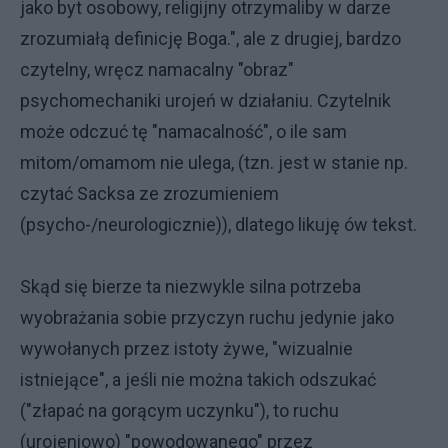
jako byt osobowy, religijny otrzymaliby w darze
zrozumiałą definicję Boga.", ale z drugiej, bardzo
czytelny, wręcz namacalny "obraz"
psychomechaniki urojeń w działaniu. Czytelnik
może odczuć tę "namacalność", o ile sam
mitom/omamom nie ulega, (tzn. jest w stanie np.
czytać Sacksa ze zrozumieniem
(psycho-/neurologicznie)), dlatego likuję ów tekst.
Skąd się bierze ta niezwykle silna potrzeba
wyobrażania sobie przyczyn ruchu jedynie jako
wywołanych przez istoty żywe, "wizualnie
istniejące", a jeśli nie można takich odszukać
("złapać na gorącym uczynku"), to ruchu
(urojeniowo) "powodowanego" przez