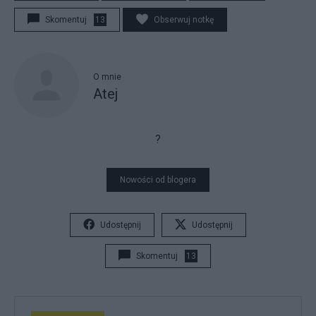
Skomentuj
13
Obserwuj notkę
O mnie
Atej
?
Nowości od blogera
Udostępnij
Udostępnij
Skomentuj
13