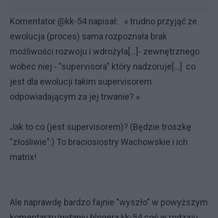
Komentator @kk-54 napisał: « trudno przyjąć że
ewolucja (proces) sama rozpoznała brak
możliwości rozwoju i wdrożyła[...]- zewnętrznego
wobec niej - "supervisora" który nadzoruje[...] co
jest dla ewolucji takim supervisorem
odpowiadającym za jej trwanie? »
Jak to co (jest supervisorem)? (Będzie troszkę
"złośliwie":) To braciosiostry Wachowskie i ich
matrix!
Ale naprawdę bardzo fajnie "wyszło" w powyższym
komentarzu/pytaniu blogera kk-54 coś w rodzaju