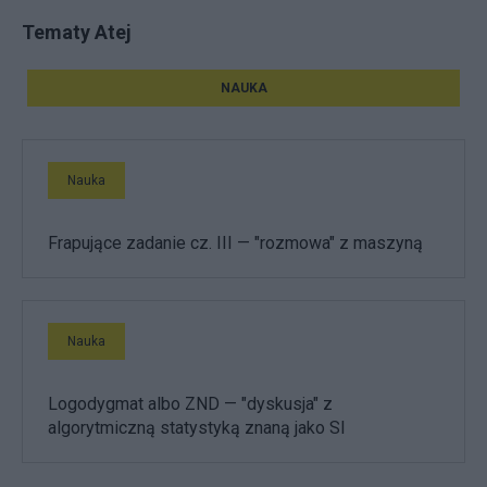
Tematy Atej
NAUKA
Nauka
Frapujące zadanie cz. III — "rozmowa" z maszyną
Nauka
Logodygmat albo ZND — "dyskusja" z
algorytmiczną statystyką znaną jako SI