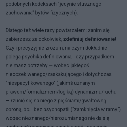
podobnych kodeksach "jedynie słusznego
zachowania" bytów fizycznych).
Dlatego też wiele razy powtarzałem: zanim się
zabierzesz za cokolwiek,
zdefiniuj definiowanie
!
Czyli precyzyjnie zrozum, na czym dokładnie
polega psychika definiowania, i czy przypadkiem
nie masz potrzeby — wobec jakiegoś
nieoczekiwanego/zaskakującego i dotychczas
"niespacyfikowanego" (jakimś uznanym
prawem/formalizmem/logiką) dynamizmu/ruchu
— rzucić się na niego z pięściami/gwałtowną
obroną, bo... bez psychopatii ("zamknięcia w ramy")
wobec nieznanego/nierozumianego nie da się
zachować równowagi psychicznej i poczucia