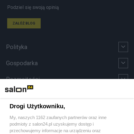
Podziel się swoją opinią
ZAŁÓŻ BLOG
Polityka
Gospodarka
Rozmaitości
Technologie
Drogi Użytkowniku,
Sport
My, naszych 1162 zaufanych partnerów oraz inne
podmioty z salon24.pl uzyskujemy dostęp i
Społeczeństwo
przechowujemy informacje na urządzeniu oraz