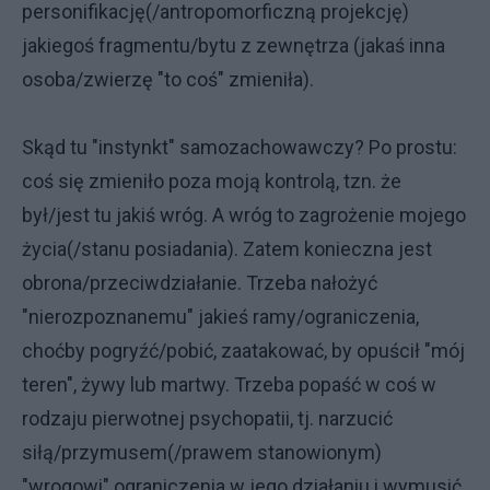
personifikację(/antropomorficzną projekcję)
jakiegoś fragmentu/bytu z zewnętrza (jakaś inna
osoba/zwierzę "to coś" zmieniła).
Skąd tu "instynkt" samozachowawczy? Po prostu:
coś się zmieniło poza moją kontrolą, tzn. że
był/jest tu jakiś wróg. A wróg to zagrożenie mojego
życia(/stanu posiadania). Zatem konieczna jest
obrona/przeciwdziałanie. Trzeba nałożyć
"nierozpoznanemu" jakieś ramy/ograniczenia,
choćby pogryźć/pobić, zaatakować, by opuścił "mój
teren", żywy lub martwy. Trzeba popaść w coś w
rodzaju pierwotnej psychopatii, tj. narzucić
siłą/przymusem(/prawem stanowionym)
"wrogowi" ograniczenia w jego działaniu i wymusić