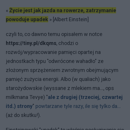
«
Życie jest jak jazda na rowerze, zatrzymanie
powoduje upadek
» [Albert Einstein]
czyli to, co dawno temu opisałem w notce
https://tiny.pl/dkqms
, chodzi o
rozwój/wypracowanie pamięci opartej na
jednostkach typu "odwrócone wahadło" ze
złożonym sprzężeniem zwrotnym obejmującym
pamięć zużycia energii. Albo (w qualiach) jako
starożydowskie (wyssane z mlekiem ma..., ops
milkmana Tevye) "
ale z drugiej (trzeciej, czwartej
itd.) strony
"
powtarzane tyle razy, ile się tylko da...
(aż do skutku!).
Einsteinowski "upadek" to właśnie posługiwanie się