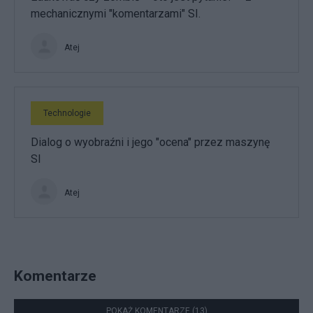
mechanicznymi "komentarzami" SI.
Atej
Technologie
Dialog o wyobraźni i jego "ocena" przez maszynę
SI
Atej
Komentarze
POKAŻ KOMENTARZE (13)