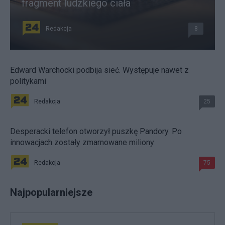
fragment ludzkiego ciała
Redakcja
8
Edward Warchocki podbija sieć. Występuje nawet z
politykami
Redakcja
25
Desperacki telefon otworzył puszkę Pandory. Po
innowacjach zostały zmarnowane miliony
Redakcja
75
Najpopularniejsze