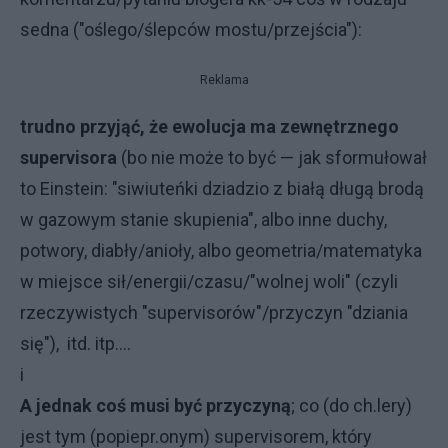
sedna ("oślego/ślepców mostu/przejścia"):
Reklama
trudno przyjąć, że ewolucja ma zewnętrznego
supervisora
(bo nie może to być — jak sformułował
to Einstein: "siwiuteńki dziadzio z białą długą brodą
w gazowym stanie skupienia", albo inne duchy,
potwory, diabły/anioły, albo geometria/matematyka
w miejsce sił/energii/czasu/"wolnej woli" (czyli
rzeczywistych "supervisorów"/przyczyn "dziania
się"), itd. itp....
i
A jednak coś musi być przyczyną
; co (do ch.lery)
jest tym (popiepr.onym) supervisorem, który