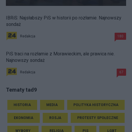
IBRiS: Najsłabszy PiS w historii po rozłamie. Najnowszy
sondaż
Redakcja
180
PiS traci na rozłamie z Morawieckim, ale prawica nie.
Najnowszy sondaż
Redakcja
67
Tematy tad9
HISTORIA
MEDIA
POLITYKA HISTORYCZNA
EKONOMIA
ROSJA
PROTESTY SPOŁECZNE
WYBORY
RELIGIA
PIS
LGBT