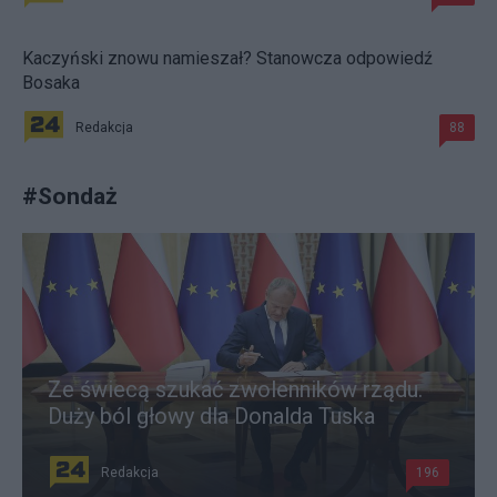
Kaczyński znowu namieszał? Stanowcza odpowiedź
Bosaka
Redakcja
88
#
Sondaż
Ze świecą szukać zwolenników rządu.
Duży ból głowy dla Donalda Tuska
Redakcja
196