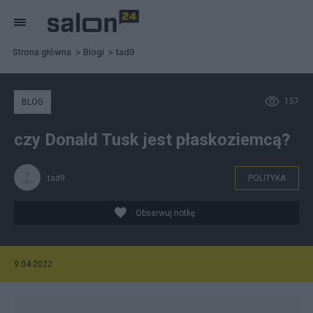
Strona główna
Blogi
tad9
157
BLOG
czy Donald Tusk jest płaskoziemcą?
tad9
POLITYKA
Obserwuj notkę
9.04.2022