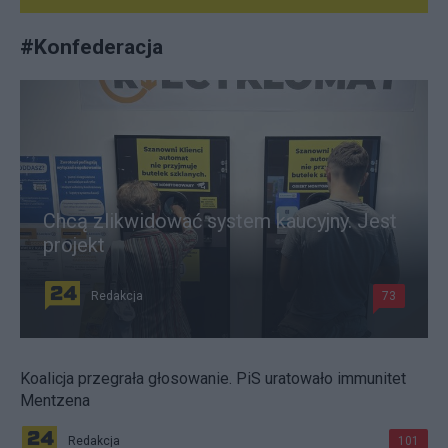
#
Konfederacja
Chcą zlikwidować system kaucyjny. Jest
projekt
Redakcja
73
Koalicja przegrała głosowanie. PiS uratowało immunitet
Mentzena
Redakcja
101