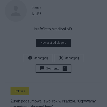
O mnie
tad9
href="http://radiopl.pl">
Nowości od blogera
Udostępnij
Udostępnij
Skomentuj
1
Polityka
Żurek podsumował swój rok w rządzie. "Ogrywamy
prezydenta Nawrockiego"