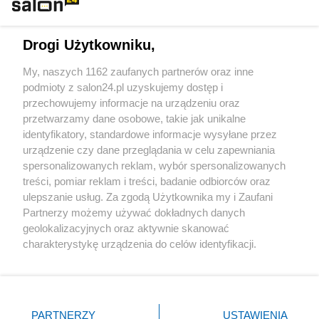
Technologie
Drogi Użytkowniku,
Sport
My, naszych 1162 zaufanych partnerów oraz inne
podmioty z salon24.pl uzyskujemy dostęp i
Społeczeństwo
przechowujemy informacje na urządzeniu oraz
przetwarzamy dane osobowe, takie jak unikalne
Kultura
identyfikatory, standardowe informacje wysyłane przez
urządzenie czy dane przeglądania w celu zapewniania
spersonalizowanych reklam, wybór spersonalizowanych
treści, pomiar reklam i treści, badanie odbiorców oraz
ulepszanie usług. Za zgodą Użytkownika my i Zaufani
X
Facebook
Instagram
Youtube
Partnerzy możemy używać dokładnych danych
geolokalizacyjnych oraz aktywnie skanować
charakterystykę urządzenia do celów identyfikacji.
Web Content Media sp. z o. o. © 2022
Ponieważ cenimy Twoją prywatność, prosimy o zgodę na
korzystanie z tych technologii poprzez kliknięcie
„Akceptuję”. Zgoda jest dobrowolna i zawsze możesz ją
Pomoc
O nas
Praca
Reklama
Kontakt
zmienić/wycofać klikając przycisk ustawień prywatności
PARTNERZY
USTAWIENIA