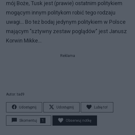
mój Boże, Tusk jest (prawie) ostatnim politykiem
mogącym innym politykom robić tego rodzaju
uwagi... Bo też bodaj jedynym politykiem w Polsce
mającym "sztywny zestaw poglądów" jest Janusz
Korwin Mikke...
Reklama
Autor: tad9
Udostępnij
Udostępnij
Lubię to!
Skomentuj
1
Obserwuj notkę