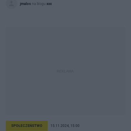
jmalos
na blogu
xxx
SPOŁECZEŃSTWO
15.11.2024, 15:00