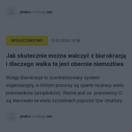
jmalos
na blogu
xxx
SPOŁECZEŃSTWO
15.03.2024, 18:08
Jak skutecznie można walczyć z biurokracją
i dlaczego walka ta jest obecnie niemożliwa
Wstęp Biurokracja to scentralizowany system
organizacyjny, w którym procesy są oparte na pracy wielu
pracowników (urzędników). Ważne jest że pracownicy Ci
są sterowani na wielu szczeblach poprzez tzw struktury...
jmalos
na blogu
xxx