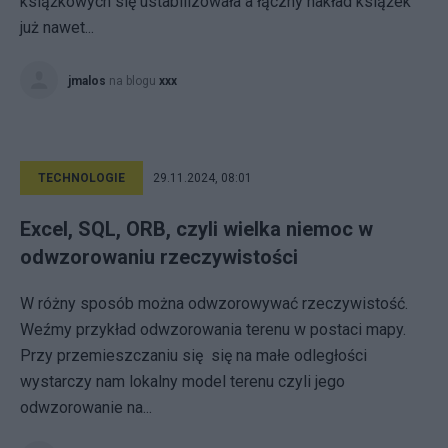
książkowych się ustabilizowała a łączny nakład książek
już nawet...
jmalos
na blogu
xxx
TECHNOLOGIE
29.11.2024, 08:01
Excel, SQL, ORB, czyli wielka niemoc w
odwzorowaniu rzeczywistości
W różny sposób można odwzorowywać rzeczywistość.
Weźmy przykład odwzorowania terenu w postaci mapy.
Przy przemieszczaniu się się na małe odległości
wystarczy nam lokalny model terenu czyli jego
odwzorowanie na...