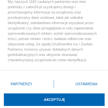
My, naszych 1162 zaufanych partnerów oraz inne
podmioty z salon24.pl uzyskujemy dostęp i
Społeczeństwo
przechowujemy informacje na urządzeniu oraz
przetwarzamy dane osobowe, takie jak unikalne
Kultura
identyfikatory, standardowe informacje wysyłane przez
urządzenie czy dane przeglądania w celu zapewniania
spersonalizowanych reklam, wybór spersonalizowanych
treści, pomiar reklam i treści, badanie odbiorców oraz
ulepszanie usług. Za zgodą Użytkownika my i Zaufani
X
Facebook
Instagram
Youtube
Partnerzy możemy używać dokładnych danych
geolokalizacyjnych oraz aktywnie skanować
charakterystykę urządzenia do celów identyfikacji.
Web Content Media sp. z o. o. © 2022
Ponieważ cenimy Twoją prywatność, prosimy o zgodę na
korzystanie z tych technologii poprzez kliknięcie
„Akceptuję”. Zgoda jest dobrowolna i zawsze możesz ją
Pomoc
O nas
Praca
Reklama
Kontakt
zmienić/wycofać klikając przycisk ustawień prywatności
PARTNERZY
USTAWIENIA
znajdujący się w lewym dolnym rogu strony
. Niektóre
rodzaje przetwarzania danych nie wymagają zgody
użytkownika, ale masz prawo sprzeciwić się takiemu
AKCEPTUJĘ
przetwarzaniu. Preferencje będą miały zastosowania tylko
Technologię dostarcza:
W3media.pl