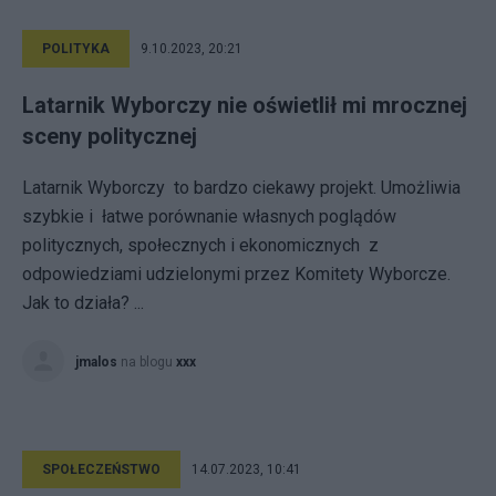
POLITYKA
9.10.2023, 20:21
Latarnik Wyborczy nie oświetlił mi mrocznej
sceny politycznej
Latarnik Wyborczy to bardzo ciekawy projekt. Umożliwia
szybkie i łatwe porównanie własnych poglądów
politycznych, społecznych i ekonomicznych z
odpowiedziami udzielonymi przez Komitety Wyborcze.
Jak to działa? ...
jmalos
na blogu
xxx
SPOŁECZEŃSTWO
14.07.2023, 10:41