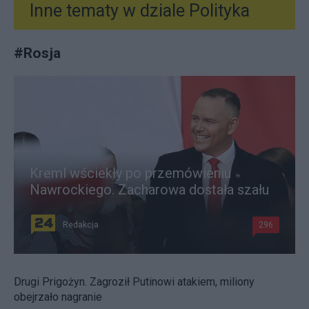
Inne tematy w dziale
Polityka
#
Rosja
Kreml wściekły po przemówieniu
Nawrockiego. Zacharowa dostała szału
Redakcja
296
Drugi Prigożyn. Zagroził Putinowi atakiem, miliony
obejrzało nagranie