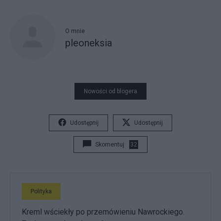
O mnie
pleoneksia
Nowości od blogera
Udostępnij
Udostępnij
Skomentuj
32
Polityka
Kreml wściekły po przemówieniu Nawrockiego.