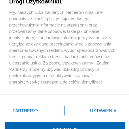
Drogi Użytkowniku,
Sport
My, naszych 1162 zaufanych partnerów oraz inne
podmioty z salon24.pl uzyskujemy dostęp i
Społeczeństwo
przechowujemy informacje na urządzeniu oraz
przetwarzamy dane osobowe, takie jak unikalne
Kultura
identyfikatory, standardowe informacje wysyłane przez
urządzenie czy dane przeglądania w celu zapewniania
spersonalizowanych reklam, wybór spersonalizowanych
treści, pomiar reklam i treści, badanie odbiorców oraz
ulepszanie usług. Za zgodą Użytkownika my i Zaufani
X
Facebook
Instagram
Youtube
Partnerzy możemy używać dokładnych danych
geolokalizacyjnych oraz aktywnie skanować
charakterystykę urządzenia do celów identyfikacji.
Web Content Media sp. z o. o. © 2022
Ponieważ cenimy Twoją prywatność, prosimy o zgodę na
korzystanie z tych technologii poprzez kliknięcie
„Akceptuję”. Zgoda jest dobrowolna i zawsze możesz ją
Pomoc
O nas
Praca
Reklama
Kontakt
zmienić/wycofać klikając przycisk ustawień prywatności
PARTNERZY
USTAWIENIA
znajdujący się w lewym dolnym rogu strony
. Niektóre
rodzaje przetwarzania danych nie wymagają zgody
użytkownika, ale masz prawo sprzeciwić się takiemu