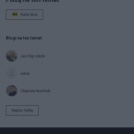
Rafał Woś
Blogi na ten temat
Jan Filip Libicki
catrw
Zbigniew Kuźmiuk
Napisz notkę