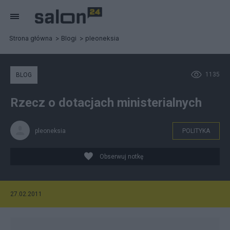
Strona główna
Blogi
pleoneksia
1135
BLOG
Rzecz o dotacjach ministerialnych
pleoneksia
POLITYKA
Obserwuj notkę
27.02.2011