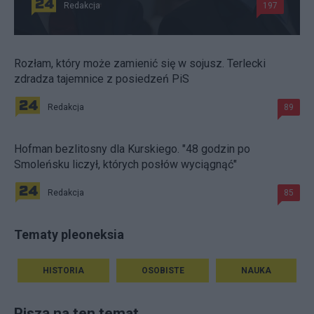
Redakcja
197
Rozłam, który może zamienić się w sojusz. Terlecki
zdradza tajemnice z posiedzeń PiS
Redakcja
89
Hofman bezlitosny dla Kurskiego. "48 godzin po
Smoleńsku liczył, których posłów wyciągnąć"
Redakcja
85
Tematy pleoneksia
HISTORIA
OSOBISTE
NAUKA
Piszą na ten temat