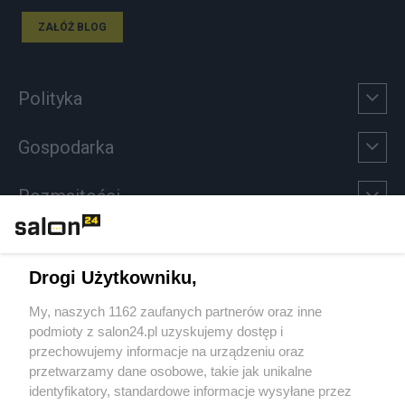
ZAŁÓŻ BLOG
Polityka
Gospodarka
Rozmaitości
Technologie
Drogi Użytkowniku,
Sport
My, naszych 1162 zaufanych partnerów oraz inne
podmioty z salon24.pl uzyskujemy dostęp i
Społeczeństwo
przechowujemy informacje na urządzeniu oraz
przetwarzamy dane osobowe, takie jak unikalne
Kultura
identyfikatory, standardowe informacje wysyłane przez