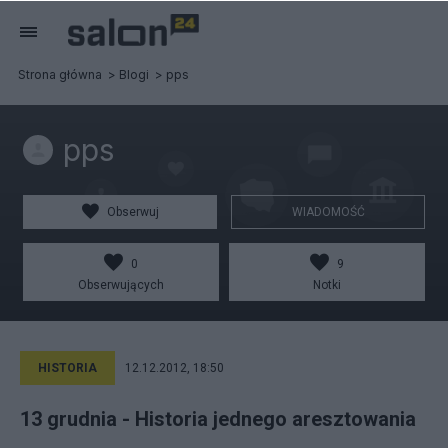
Strona główna
Blogi
pps
pps
Obserwuj
WIADOMOŚĆ
0
9
Obserwujących
Notki
HISTORIA
12.12.2012, 18:50
13 grudnia - Historia jednego aresztowania