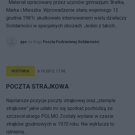
Materiał opracowany przez uczniów gimnazjum: Bratka,
Marka i Mieszka. Wprowadzenie stanu wojennego 13
grudnia 1981r. skutkowało internowaniem wielu działaczy
Solidarności w specjalnych obozach. Jeden z takich...
pps
na blogu
Poczta Podziemnej Solidarności
HISTORIA
6.10.2012, 17:50
POCZTA STRAJKOWA
Najstarsze pozycje poczty strajkowej oraz „stemple
strajkowe” jakie udało mi się spotkać pochodzą ze
szczecińskiego POLMO. Zostały wydane w czasie
strajków grudniowych w 1970 roku. Nie wyklucza to
istnienia...