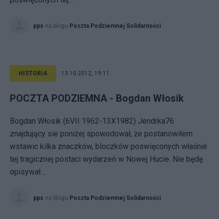
pps
na blogu
Poczta Podziemnej Solidarności
HISTORIA
13.10.2012, 19:11
POCZTA PODZIEMNA - Bogdan Włosik
Bogdan Włosik (6VII 1962-13X1982) Jendrka76
znajdujący sie poniżej spowodował, że postanowiłem
wstawic kilka znaczków, bloczków poswięconych właśnie
tej tragicznej postaci wydarzeń w Nowej Hucie. Nie będę
opisywał...
pps
na blogu
Poczta Podziemnej Solidarności