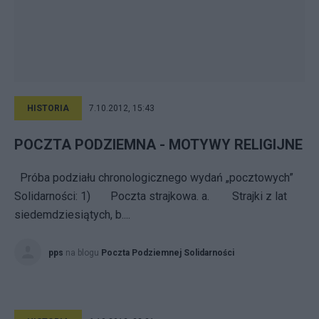
HISTORIA
7.10.2012, 15:43
POCZTA PODZIEMNA - MOTYWY RELIGIJNE
Próba podziału chronologicznego wydań „pocztowych”
Solidarności: 1) Poczta strajkowa. a. Strajki z lat
siedemdziesiątych, b....
pps
na blogu
Poczta Podziemnej Solidarności