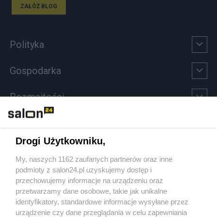
ZAŁÓŻ BLOG
Polityka
Gospodarka
Rozmaitości
Technologie
Drogi Użytkowniku,
Sport
My, naszych 1162 zaufanych partnerów oraz inne
podmioty z salon24.pl uzyskujemy dostęp i
Społeczeństwo
przechowujemy informacje na urządzeniu oraz
przetwarzamy dane osobowe, takie jak unikalne
Kultura
identyfikatory, standardowe informacje wysyłane przez
urządzenie czy dane przeglądania w celu zapewniania