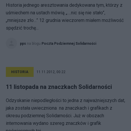
Historia jednego aresztowania dedykowana tym, którzy z
uśmiechem na ustach mówią „….nic się nie stało”,
„mniejsze zło…” 12 grudnia wieczorem miałem możliwość
spędzić trochę...
pps
na blogu
Poczta Podziemnej Solidarności
HISTORIA
11.11.2012, 00:22
11 listopada na znaczkach Solidarności
Odzyskanie niepodległości to jedna z najważniejszych dat,
jaka została uwieczniona na znaczkach i grafikach z
okresu podziemnej Solidarności. Już w obozach
internowania wydano szereg znaczków i grafik
poświęconych tej...