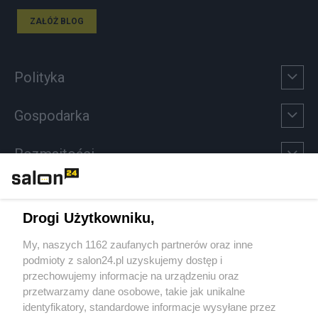
ZAŁÓŻ BLOG
Polityka
Gospodarka
Rozmaitości
Technologie
Drogi Użytkowniku,
Sport
My, naszych 1162 zaufanych partnerów oraz inne
podmioty z salon24.pl uzyskujemy dostęp i
Społeczeństwo
przechowujemy informacje na urządzeniu oraz
przetwarzamy dane osobowe, takie jak unikalne
Kultura
identyfikatory, standardowe informacje wysyłane przez