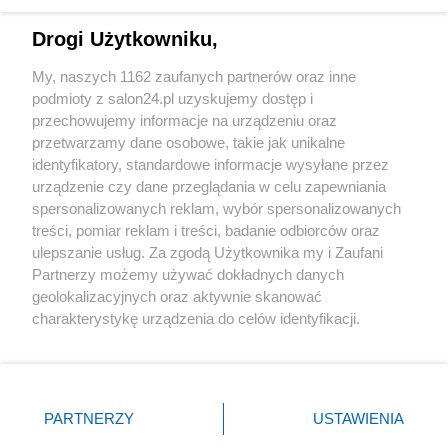
Technologie
Drogi Użytkowniku,
Sport
My, naszych 1162 zaufanych partnerów oraz inne
podmioty z salon24.pl uzyskujemy dostęp i
Społeczeństwo
przechowujemy informacje na urządzeniu oraz
przetwarzamy dane osobowe, takie jak unikalne
Kultura
identyfikatory, standardowe informacje wysyłane przez
urządzenie czy dane przeglądania w celu zapewniania
spersonalizowanych reklam, wybór spersonalizowanych
treści, pomiar reklam i treści, badanie odbiorców oraz
ulepszanie usług. Za zgodą Użytkownika my i Zaufani
X
Facebook
Instagram
Youtube
Partnerzy możemy używać dokładnych danych
geolokalizacyjnych oraz aktywnie skanować
charakterystykę urządzenia do celów identyfikacji.
Web Content Media sp. z o. o. © 2022
Ponieważ cenimy Twoją prywatność, prosimy o zgodę na
korzystanie z tych technologii poprzez kliknięcie
„Akceptuję”. Zgoda jest dobrowolna i zawsze możesz ją
Pomoc
O nas
Praca
Reklama
Kontakt
zmienić/wycofać klikając przycisk ustawień prywatności
PARTNERZY
USTAWIENIA
znajdujący się w lewym dolnym rogu strony
. Niektóre