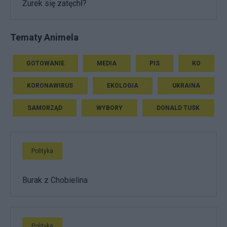
Żurek się zatęchł?
Tematy Animela
GOTOWANIE
MEDIA
PIS
KO
KORONAWIRUS
EKOLOGIA
UKRAINA
SAMORZĄD
WYBORY
DONALD TUSK
Polityka
Burak z Chobielina
Polityka