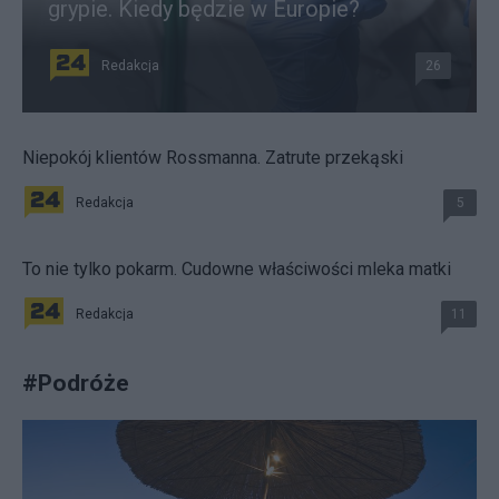
grypie. Kiedy będzie w Europie?
Redakcja
26
Niepokój klientów Rossmanna. Zatrute przekąski
Redakcja
5
To nie tylko pokarm. Cudowne właściwości mleka matki
Redakcja
11
#
Podróże