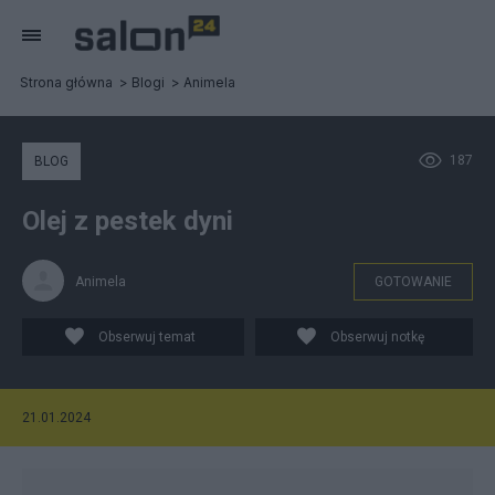
Strona główna
Blogi
Animela
187
BLOG
Olej z pestek dyni
Animela
GOTOWANIE
Obserwuj temat
Obserwuj notkę
21.01.2024