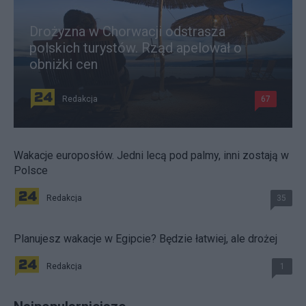
Drożyzna w Chorwacji odstrasza
polskich turystów. Rząd apelował o
obniżki cen
Redakcja
67
Wakacje europosłów. Jedni lecą pod palmy, inni zostają w
Polsce
Redakcja
35
Planujesz wakacje w Egipcie? Będzie łatwiej, ale drożej
Redakcja
1