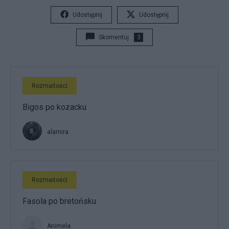
Udostępnij
Udostępnij
Skomentuj
3
Rozmaitości
Bigos po kozacku
alamira
Rozmaitości
Fasola po bretońsku
Animela