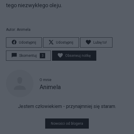
tego niezwykłego oleju.
Autor: Animela
Udostępnij
Udostępnij
Lubię to!
Skomentuj
3
Obserwuj notkę
O mnie
Animela
Jestem człowiekiem - przynajmniej się staram.
Nowości od blogera