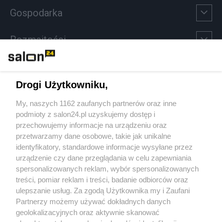
Gospodarka
Rozmaitości
Technologie
Drogi Użytkowniku,
Sport
My, naszych 1162 zaufanych partnerów oraz inne
podmioty z salon24.pl uzyskujemy dostęp i
Społeczeństwo
przechowujemy informacje na urządzeniu oraz
przetwarzamy dane osobowe, takie jak unikalne
Kultura
identyfikatory, standardowe informacje wysyłane przez
urządzenie czy dane przeglądania w celu zapewniania
spersonalizowanych reklam, wybór spersonalizowanych
treści, pomiar reklam i treści, badanie odbiorców oraz
ulepszanie usług. Za zgodą Użytkownika my i Zaufani
X
Facebook
Instagram
Youtube
Partnerzy możemy używać dokładnych danych
geolokalizacyjnych oraz aktywnie skanować