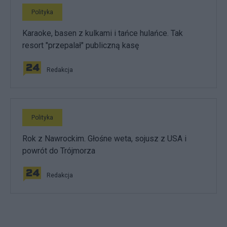
Polityka
Karaoke, basen z kulkami i tańce hulańce. Tak
resort "przepalał" publiczną kasę
Redakcja
Polityka
Rok z Nawrockim. Głośne weta, sojusz z USA i
powrót do Trójmorza
Redakcja