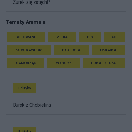
Żurek się zatęchł?
Tematy Animela
GOTOWANIE
MEDIA
PIS
KO
KORONAWIRUS
EKOLOGIA
UKRAINA
SAMORZĄD
WYBORY
DONALD TUSK
Polityka
Burak z Chobielina
Polityka