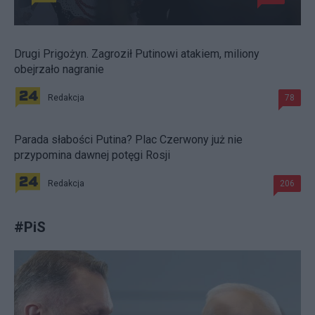
Drugi Prigożyn. Zagroził Putinowi atakiem, miliony
obejrzało nagranie
Redakcja
78
Parada słabości Putina? Plac Czerwony już nie
przypomina dawnej potęgi Rosji
Redakcja
206
#
PiS