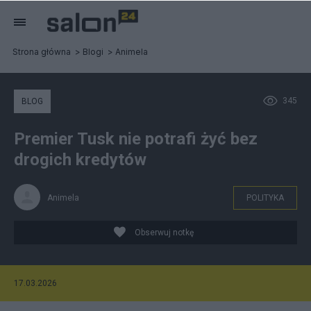
Strona główna
Blogi
Animela
345
BLOG
Premier Tusk nie potrafi żyć bez
drogich kredytów
Animela
POLITYKA
Obserwuj notkę
17.03.2026