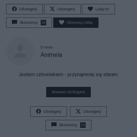
Udostępnij
Udostępnij
Lubię to!
Skomentuj
25
Obserwuj notkę
O mnie
Animela
Jestem człowiekiem - przynajmniej się staram.
Nowości od blogera
Udostępnij
Udostępnij
Skomentuj
25