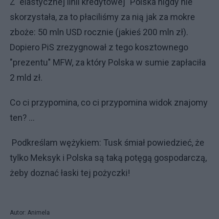
Z "elastycznej linii kredytowej" Polska nigdy nie
skorzystała, za to płaciliśmy za nią jak za mokre
zboże: 50 mln USD rocznie (jakieś 200 mln zł).
Dopiero PiS zrezygnował z tego kosztownego
"prezentu" MFW, za który Polska w sumie zapłaciła
2 mld zł.
Co ci przypomina, co ci przypomina widok znajomy
ten? ...
Podkreślam wężykiem: Tusk śmiał powiedzieć, że
tylko Meksyk i Polska są taką potęgą gospodarczą,
żeby doznać łaski tej pożyczki!
Autor: Animela