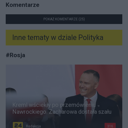
Komentarze
POKAŻ KOMENTARZE (25)
Inne tematy w dziale
Polityka
#
Rosja
Kreml wściekły po przemówieniu
Nawrockiego. Zacharowa dostała szału
Redakcja
316