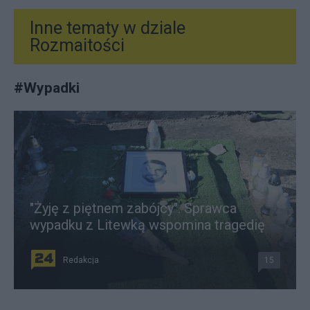
Inne tematy w dziale
Rozmaitości
#
Wypadki
"Żyję z piętnem zabójcy". Sprawca
wypadku z Litewką wspomina tragedię
Redakcja
15