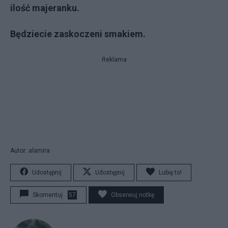
ilość majeranku.
Będziecie zaskoczeni smakiem.
Reklama
Autor: alamira
Udostępnij
Udostępnij
Lubię to!
Skomentuj
57
Obserwuj notkę