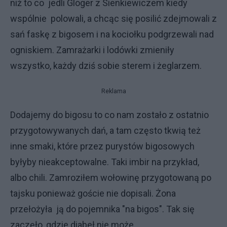
niż to co jedli Gloger z Sienkiewiczem kiedy
wspólnie polowali, a chcąc się posilić zdejmowali z
sań faskę z bigosem i na kociołku podgrzewali nad
ogniskiem. Zamrażarki i lodówki zmieniły
wszystko, każdy dziś sobie sterem i żeglarzem.
Reklama
Dodajemy do bigosu to co nam zostało z ostatnio
przygotowywanych dań, a tam często tkwią też
inne smaki, które przez purystów bigosowych
byłyby nieakceptowalne. Taki imbir na przykład,
albo chili. Zamroziłem wołowinę przygotowaną po
tajsku ponieważ goście nie dopisali. Żona
przełożyła ją do pojemnika "na bigos". Tak się
zaczęło, gdzie diabeł nie może...