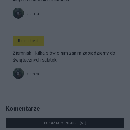
alamira
Rozmaitości
Ziemniak - kilka słów o nim zanim zasiądziemy do
świątecznych sałatek
alamira
Komentarze
POKAŻ KOMENTARZE (57)