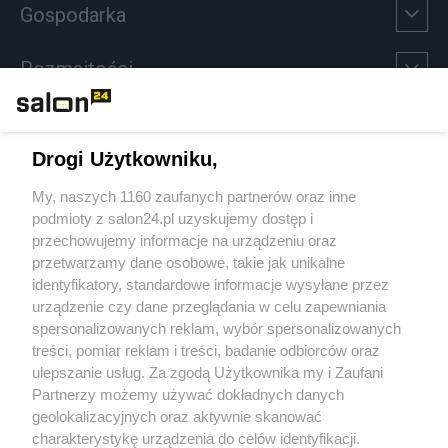
Gospodarka
Rozmaitości
Technologie
Drogi Użytkowniku,
Sport
My, naszych 1160 zaufanych partnerów oraz inne
podmioty z salon24.pl uzyskujemy dostęp i
Społeczeństwo
przechowujemy informacje na urządzeniu oraz
przetwarzamy dane osobowe, takie jak unikalne
Kultura
identyfikatory, standardowe informacje wysyłane przez
urządzenie czy dane przeglądania w celu zapewniania
spersonalizowanych reklam, wybór spersonalizowanych
treści, pomiar reklam i treści, badanie odbiorców oraz
ulepszanie usług. Za zgodą Użytkownika my i Zaufani
X
Facebook
Instagram
Youtube
Partnerzy możemy używać dokładnych danych
geolokalizacyjnych oraz aktywnie skanować
charakterystykę urządzenia do celów identyfikacji.