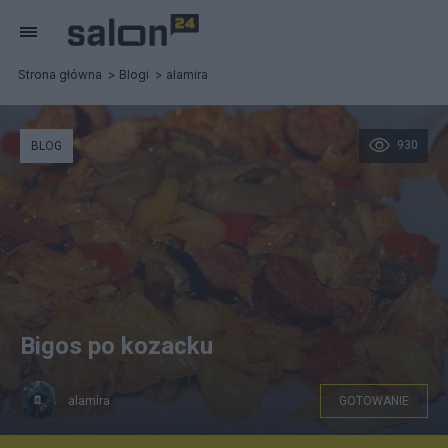
Strona główna
Blogi
alamira
930
BLOG
Bigos po kozacku
alamira
GOTOWANIE
pixabay