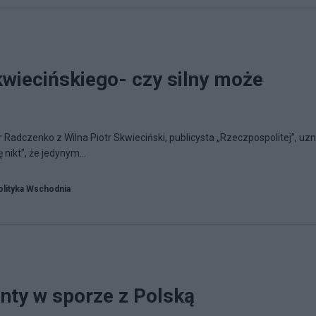
wiecińskiego- czy silny może
 Radczenko z Wilna Piotr Skwieciński, publicysta „Rzeczpospolitej”, uz
ę nikt”, że jedynym...
olityka Wschodnia
nty w sporze z Polską