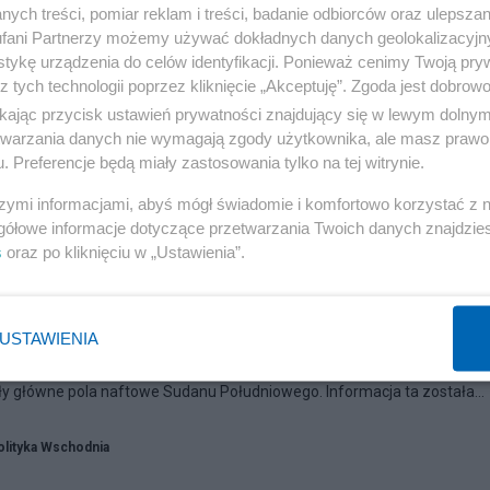
ych treści, pomiar reklam i treści, badanie odbiorców oraz ulepszan
fani Partnerzy możemy używać dokładnych danych geolokalizacyjn
tykę urządzenia do celów identyfikacji. Ponieważ cenimy Twoją pry
z tych technologii poprzez kliknięcie „Akceptuję”. Zgoda jest dobro
ikając przycisk ustawień prywatności znajdujący się w lewym dolny
etwarzania danych nie wymagają zgody użytkownika, ale masz prawo 
. Preferencje będą miały zastosowania tylko na tej witrynie.
szymi informacjami, abyś mógł świadomie i komfortowo korzystać z
gółowe informacje dotyczące przetwarzania Twoich danych znajdzi
s
oraz po kliknięciu w „Ustawienia”.
bombarduje pola naftowe S.
USTAWIENIA
ribune podały dziś, 27 marca, powołując się na agencję Reuters, że Sił
główne pola naftowe Sudanu Południowego. Informacja ta została...
olityka Wschodnia