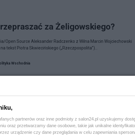
rzepraszać za Żeligowskiego?
dia/Open Source Aleksander Radczenko z Wilna Marcin Wojciechowski
a tekst Piotra Skwiecińskiego („Rzeczpospolita”)...
olityka Wschodnia
niku,
fanych partnerów oraz inne podmioty z salon24.pl uzyskujemy dost
niu oraz przetwarzamy dane osobowe, takie jak unikalne identyfikat
przez urządzenie czy dane przeglądania w celu zapewniania sperson