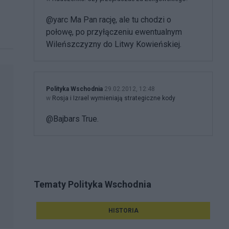
@yarc Ma Pan rację, ale tu chodzi o
połowę, po przyłączeniu ewentualnym
Wileńszczyzny do Litwy Kowieńskiej.
Polityka Wschodnia
29.02.2012, 12:48
w
Rosja i Izrael wymieniają strategiczne kody
@Bajbars True.
Tematy Polityka Wschodnia
HISTORIA