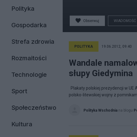
Polityka
Obserwuj
WIADOMOŚĆ
Gospodarka
Strefa zdrowia
POLITYKA
19.06.2012, 09:40
Rozmaitości
Wandale namalow
słupy Giedymina
Technologie
Plakaty polskiej prezydencji w UE 
Sport
polsko-litewskiej wojny z pomnikam
Społeczeństwo
Polityka Wschodnia
na blogu
P
Kultura