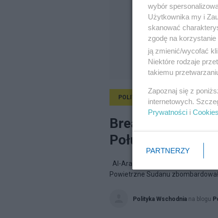
wybór spersonalizowan
Użytkownika my i Zau
skanować charakterys
zgodę na korzystanie 
ją zmienić/wycofać kl
Niektóre rodzaje prz
takiemu przetwarzaniu
Zapoznaj się z poniż
POLITYKA
27.03.2012, 11:58
internetowych. Szcze
Prywatności
i
Cookie
Breaking! Sudan 
Południowego
PARTNERZY
Al-Arabiya (na twitterze) i Sudan T
Powietrzne Sudanu zbombardowały 
Polityka Wschodnia
na blogu
P