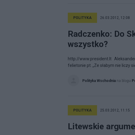
POLITYKA
26.03.2012, 12:08
Radczenko: Do Sk
wszystko?
http://www.president.lt Aleksander
felietonie pt. „Ze słabym nie liczy si
Polityka Wschodnia
na blogu
P
POLITYKA
25.03.2012, 11:15
Litewskie argume