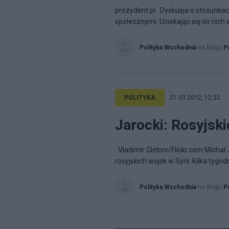
prezydent.pl Dyskusja o stosunkach
społecznymi. Uciekając się do nich
Polityka Wschodnia
na blogu
P
POLITYKA
21.03.2012, 12:32
Jarocki: Rosyjskie
Vladimir Glebov/Flickr.com Michał Ja
rosyjskich wojsk w Syrii. Kilka tygo
Polityka Wschodnia
na blogu
P