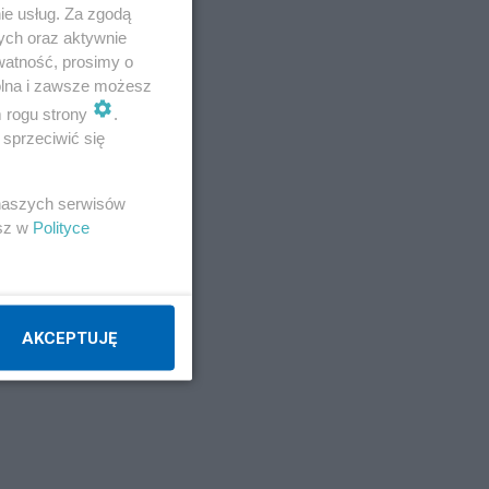
ie usług. Za zgodą
ych oraz aktywnie
watność, prosimy o
wolna i zawsze możesz
m rogu strony
.
sprzeciwić się
 naszych serwisów
esz w
Polityce
AKCEPTUJĘ
y