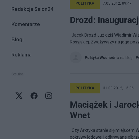
POLITYKA
7.05.2012, 09:47
Redakcja Salon24
Drozd: Inauguracj
Komentarze
Jacek Drozd Już dziś Władimir Wła
Blogi
Rosyjskiej. Zważywszy na jego pozyc
Reklama
Polityka Wschodnia
na blogu
P
Szukaj:
POLITYKA
31.03.2012, 16:36
Maciążek i Jarock
Wnet
Czy Arktyka stanie się miejscem Wi
pokrywy lodowej i odkrywane olbrzy