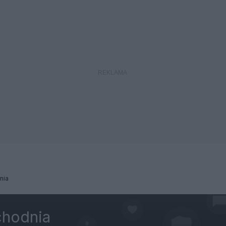
nia
chodnia