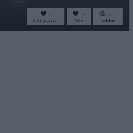
0
15
9660
Obserwujących
Notki
Odsłon