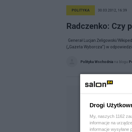
POLITYKA
30.03.2012, 16:39
Radczenko: Czy p
Generał Lucjan Żeligowski/Wikipe
(„Gazeta Wyborcza”) w odpowiedzi n
Polityka Wschodnia
na blogu
P
Drogi Użytkow
My, naszych 1162 zau
informacje na urządze
informacje wysyłane 