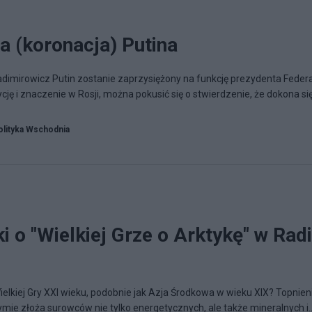
a (koronacja) Putina
dimirowicz Putin zostanie zaprzysiężony na funkcję prezydenta Federa
ję i znaczenie w Rosji, można pokusić się o stwierdzenie, że dokona się 
olityka Wschodnia
i o "Wielkiej Grze o Arktykę" w Rad
elkiej Gry XXI wieku, podobnie jak Azja Środkowa w wieku XIX? Topnien
mie złoża surowców nie tylko energetycznych, ale także mineralnych i..