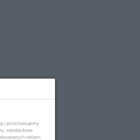
ęp i przechowujemy
ory, standardowe
alizowanych reklam,