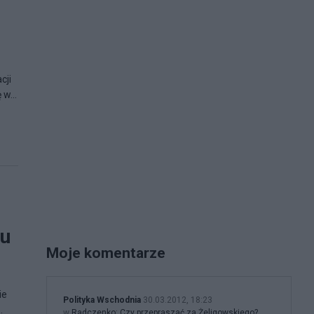
cji
w...
iu
Moje komentarze
ie
Polityka Wschodnia
30.03.2012, 18:23
.
w
Radczenko: Czy przepraszać za Żeligowskiego?