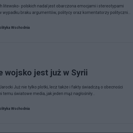
 litewsko- polskich nadal jest obarczona emocjami i stereotypami
 w wypadku braku argumentów, politycy oraz komentatorzy polityczni...
olityka Wschodnia
 wojsko jest już w Syrii
rocki Już nie tylko plotki, lecz także i fakty świadczą o obecności
dni temu światowe media, jak jeden mąż nagłośniły...
olityka Wschodnia