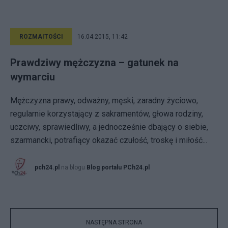
ROZMAITOŚCI
16.04.2015, 11:42
Prawdziwy mężczyzna – gatunek na
wymarciu
Mężczyzna prawy, odważny, męski, zaradny życiowo,
regularnie korzystający z sakramentów, głowa rodziny,
uczciwy, sprawiedliwy, a jednocześnie dbający o siebie,
szarmancki, potrafiący okazać czułość, troskę i miłość...
pch24.pl
na blogu
Blog portalu PCh24.pl
NASTĘPNA STRONA