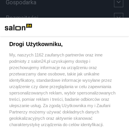
Gospodarka
Rozmaitości
Technologie
Drogi Użytkowniku,
Sport
My, naszych 1162 zaufanych partnerów oraz inne
podmioty z salon24.pl uzyskujemy dostęp i
Społeczeństwo
przechowujemy informacje na urządzeniu oraz
przetwarzamy dane osobowe, takie jak unikalne
Kultura
identyfikatory, standardowe informacje wysyłane przez
urządzenie czy dane przeglądania w celu zapewniania
spersonalizowanych reklam, wybór spersonalizowanych
treści, pomiar reklam i treści, badanie odbiorców oraz
ulepszanie usług. Za zgodą Użytkownika my i Zaufani
X
Facebook
Instagram
Youtube
Partnerzy możemy używać dokładnych danych
geolokalizacyjnych oraz aktywnie skanować
charakterystykę urządzenia do celów identyfikacji.