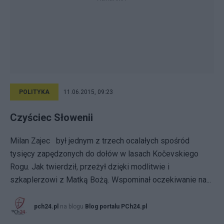
POLITYKA
11.06.2015, 09:23
Czyściec Słowenii
Milan Zajec był jednym z trzech ocalałych spośród
tysięcy zapędzonych do dołów w lasach Kočevskiego
Rogu. Jak twierdził, przeżył dzięki modlitwie i
szkaplerzowi z Matką Bożą. Wspominał oczekiwanie na...
pch24.pl
na blogu
Blog portalu PCh24.pl