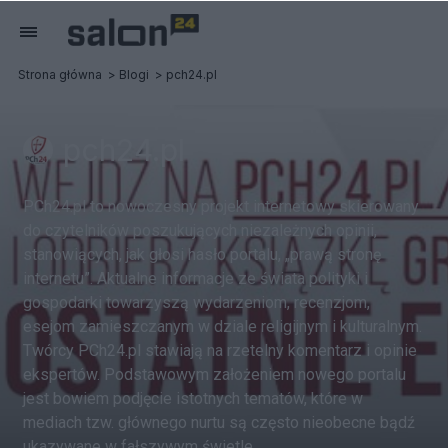
Strona główna
Blogi
pch24.pl
pch24.pl
PCh24.pl to nowoczesny projekt internetowy skierowany
do czytelników poszukujących niezależnych opinii,
stanowiących, jak głosi hasło portalu, „prawą stronę
internetu”. Aktualne informacje ze świata polityki i
gospodarki towarzyszą wydarzeniom, recenzjom,
esejom zamieszczanym w dziale religijnym i kulturalnym.
Twórcy PCh24.pl stawiają na rzetelny komentarz i opinie
ekspertów. Podstawowym założeniem nowego portalu
jest bowiem podjęcie istotnych tematów, które w
mediach tzw. głównego nurtu są często nieobecne bądź
ukazywane w fałszywym świetle.