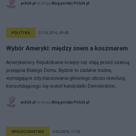
pch24.pl
na blogu
Blog portalu PCh24.pl
POLITYKA
21.03.2016, 09:40
Wybór Ameryki: między snem a koszmarem
Amerykańscy Republikanie kolejny raz stają przed szansą
przejęcia Białego Domu. Będzie to zadanie trudne,
wymagające zdystansowania głównego obozu rewolucji,
konsolidującego się wokół kandydatki Demokratów....
pch24.pl
na blogu
Blog portalu PCh24.pl
SPOŁECZEŃSTWO
9.03.2016, 11:02