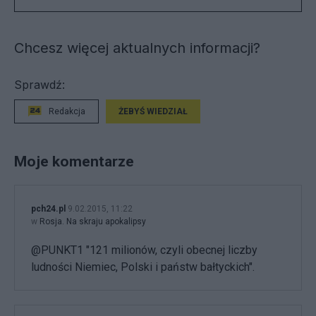
Chcesz więcej aktualnych informacji?
Sprawdź:
Redakcja
ŻEBYŚ WIEDZIAŁ
Moje komentarze
pch24.pl
9.02.2015, 11:22
w
Rosja. Na skraju apokalipsy
@PUNKT1 "121 milionów, czyli obecnej liczby
ludności Niemiec, Polski i państw bałtyckich".