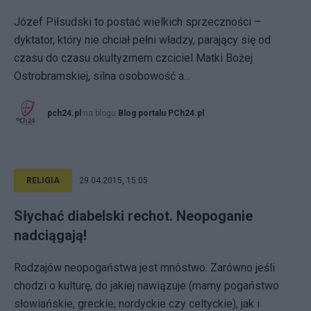
Józef Piłsudski to postać wielkich sprzeczności –
dyktator, który nie chciał pełni władzy, parający się od
czasu do czasu okultyzmem czciciel Matki Bożej
Ostrobramskiej, silna osobowość a...
pch24.pl
na blogu
Blog portalu PCh24.pl
RELIGIA
29.04.2015, 15:05
Słychać diabelski rechot. Neopoganie
nadciągają!
Rodzajów neopogaństwa jest mnóstwo. Zarówno jeśli
chodzi o kulturę, do jakiej nawiązuje (mamy pogaństwo
słowiańskie, greckie, nordyckie czy celtyckie), jak i