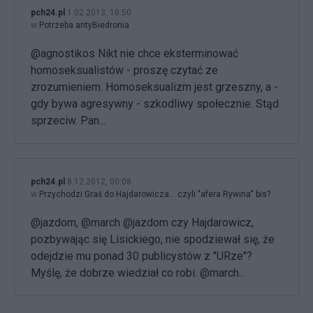
pch24.pl
1.02.2013, 10:50
w
Potrzeba antyBiedronia
@agnostikos Nikt nie chce eksterminować
homoseksualistów - proszę czytać ze
zrozumieniem. Homoseksualizm jest grzeszny, a -
gdy bywa agresywny - szkodliwy społecznie. Stąd
sprzeciw. Pan...
pch24.pl
8.12.2012, 00:08
w
Przychodzi Graś do Hajdarowicza… czyli "afera Rywina" bis?
@jazdom, @march @jazdom czy Hajdarowicz,
pozbywając się Lisickiego, nie spodziewał się, że
odejdzie mu ponad 30 publicystów z "URze"?
Myślę, że dobrze wiedział co robi. @march...