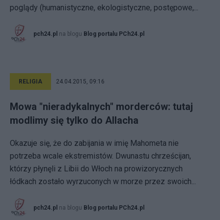
poglądy (humanistyczne, ekologistyczne, postępowe,...
pch24.pl
na blogu
Blog portalu PCh24.pl
RELIGIA
24.04.2015, 09:16
Mowa "nieradykalnych" morderców: tutaj
modlimy się tylko do Allacha
Okazuje się, że do zabijania w imię Mahometa nie
potrzeba wcale ekstremistów. Dwunastu chrześcijan,
którzy płynęli z Libii do Włoch na prowizorycznych
łódkach zostało wyrzuconych w morze przez swoich...
pch24.pl
na blogu
Blog portalu PCh24.pl