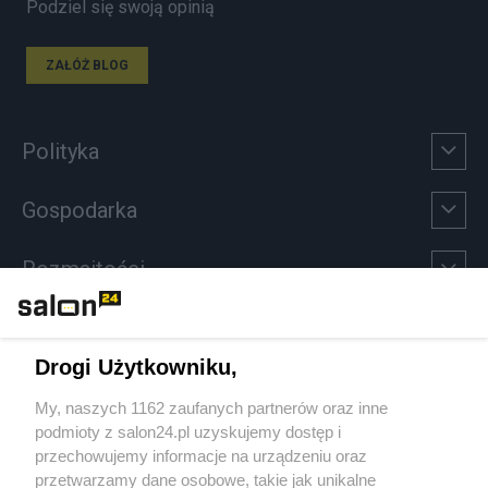
Podziel się swoją opinią
ZAŁÓŻ BLOG
Polityka
Gospodarka
Rozmaitości
Technologie
Drogi Użytkowniku,
Sport
My, naszych 1162 zaufanych partnerów oraz inne
podmioty z salon24.pl uzyskujemy dostęp i
Społeczeństwo
przechowujemy informacje na urządzeniu oraz
przetwarzamy dane osobowe, takie jak unikalne