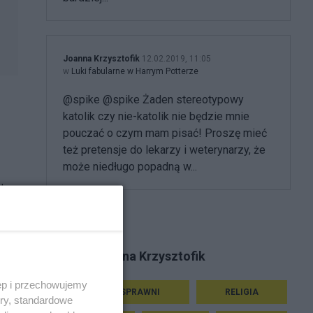
Joanna Krzysztofik
12.02.2019, 11:05
w
Luki fabularne w Harrym Potterze
@spike @spike Żaden stereotypowy
katolik czy nie-katolik nie będzie mnie
pouczać o czym mam pisać! Proszę mieć
też pretensje do lekarzy i weterynarzy, że
może niedługo popadną w...
h -
Tematy Joanna Krzysztofik
ęp i przechowujemy
NIEPEŁNOSPRAWNI
RELIGIA
ory, standardowe