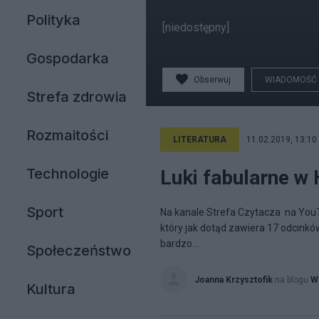
Polityka
[niedostępny]
Gospodarka
Obserwuj
WIADOMOŚĆ
Strefa zdrowia
Rozmaitości
LITERATURA
11.02.2019, 13:10
Technologie
Luki fabularne w
Sport
Na kanale Strefa Czytacza na You
który jak dotąd zawiera 17 odcinków
bardzo...
Społeczeństwo
Joanna Krzysztofik
na blogu
Ws
Kultura