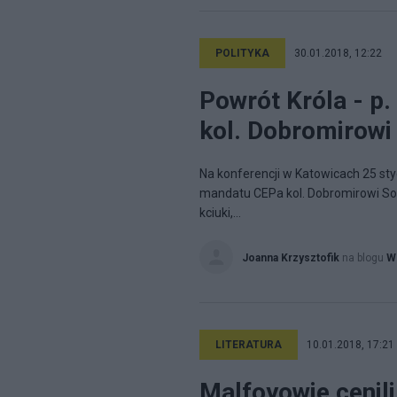
POLITYKA
30.01.2018, 12:22
Powrót Króla - p
kol. Dobromirowi
Na konferencji w Katowicach 25 sty
mandatu CEPa kol. Dobromirowi So
kciuki,...
Joanna Krzysztofik
na blogu
Ws
LITERATURA
10.01.2018, 17:21
Malfoyowie cenili