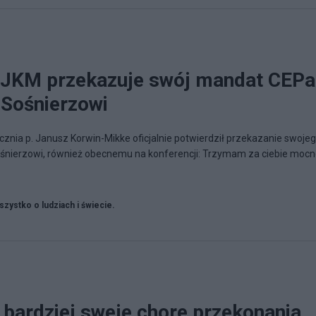
. JKM przekazuje swój mandat CEPa
 Sośnierzowi
cznia p. Janusz Korwin-Mikke oficjalnie potwierdził przekazanie swoje
śnierzowi, również obecnemu na konferencji: Trzymam za ciebie moc
zystko o ludziach i świecie.
 bardziej sweje chore przekonania,