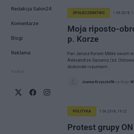
Redakcja Salon24
SPOŁECZEŃSTWO
1.09.2018, 1
Komentarze
Moja riposto-obr
p. Korze
Blogi
Reklama
Pan Janusz Korwin-Mikke swoim wpis
Aleksandrze Sipowicz (zd. Ostrowsk
doskonale rozumiem...
Szukaj:
Joanna Krzysztofik
na blogu
Ws
POLITYKA
1.06.2018, 19:22
Protest grupy ON