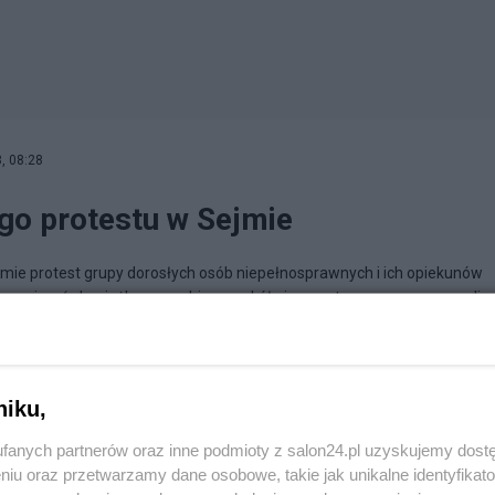
, 08:28
go protestu w Sejmie
jmie protest grupy dorosłych osób niepełnosprawnych i ich opiekunów
szę spojrzeć chociażby na zrobiony wokół niego potworny szum w mediac
zystko o ludziach i świecie.
niku,
fanych partnerów oraz inne podmioty z salon24.pl uzyskujemy dost
niu oraz przetwarzamy dane osobowe, takie jak unikalne identyfikat