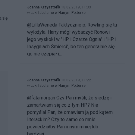
Joanna Krzysztofik
18.02.2019, 11:33
w
Luki fabularne w Harrym Potterze
 się
@LillaWeneda Faktycznie p. Rowling się tu
wyłożyła. Harry mógł wybaczyć Ronowi
jego wyskoki w "HP i Czarze Ognia" i "HP i
Insygniach Śmierci", bo ten generalnie się
go nie czepiał i...
Joanna Krzysztofik
18.02.2019, 11:22
w
Luki fabularne w Harrym Potterze
@fatamorgan Czy Pan myśli, że siedzę i
zamartwiam się co z tym HP? Nie
pomyślał Pan, że omawiam ją pod kątem
literackim? Czy to samo co mnie
powiedziałby Pan innym mniej lub
bardziej...