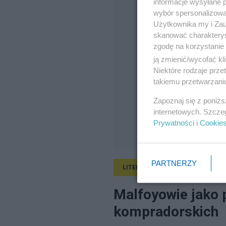
informacje wysyłane 
wybór spersonalizowan
Użytkownika my i Zau
skanować charakterys
zgodę na korzystanie 
ją zmienić/wycofać kl
Niektóre rodzaje prz
takiemu przetwarzaniu
Zapoznaj się z poniż
internetowych. Szcze
Prywatności
i
Cookie
PARTNERZY
LITERATURA
28.03.2018, 14:06
Malfoyowie jako 
kompradorskich