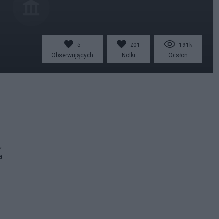
5
201
191k
Obserwujących
Notki
Odsłon
,
a