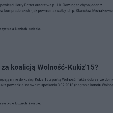
owieści Harry Potter autorstwa p. J. K. Rowling to chyba jeden z
w kompradorskich - jak pewnie nazwałby ich p. Stanisław Michalkiewic
zystko o ludziach i świecie.
 za koalicją Wolność-Kukiz'15?
ęcają mnie do koalicji Kukiz'15 z partią Wolność. Także dobrze, że do ni
 Kukiz powiedział na swoim spotkaniu 3.02.2018 (nagranie kanału Wolno
zystko o ludziach i świecie.