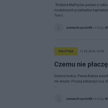
Rodzina Malfoyów, postaci z cyklu p
modelowych przykładów kapitalistó
Tom I:...
Joanna Krzysztofik
na blogu
Ws
POLITYKA
11.02.2018, 15:33
Czemu nie płaczę
Dziwne kroki p. Pawła Kukiza zniech
nie doszło. Proszę zobaczyć co p.
-...
Joanna Krzysztofik
na blogu
Ws