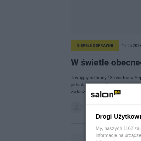
NIEPEŁNOSPRAWNI
16.05.2018
W świetle obecne
Trwający od środy 18 kwietna w Se
jednak został upolityczniony. Pro
zwłaszcza telewizji - i...
Joanna Krzysztofik
na blogu
Ws
Drogi Użytkow
My, naszych 1162 zau
informacje na urządze