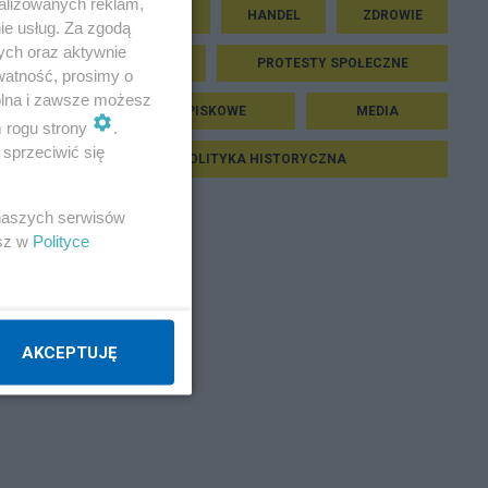
alizowanych reklam,
LITERATURA
HANDEL
ZDROWIE
ie usług. Za zgodą
ych oraz aktywnie
PRAWO
PROTESTY SPOŁECZNE
watność, prosimy o
wolna i zawsze możesz
TEORIE SPISKOWE
MEDIA
m rogu strony
.
sprzeciwić się
POLITYKA HISTORYCZNA
 naszych serwisów
esz w
Polityce
AKCEPTUJĘ