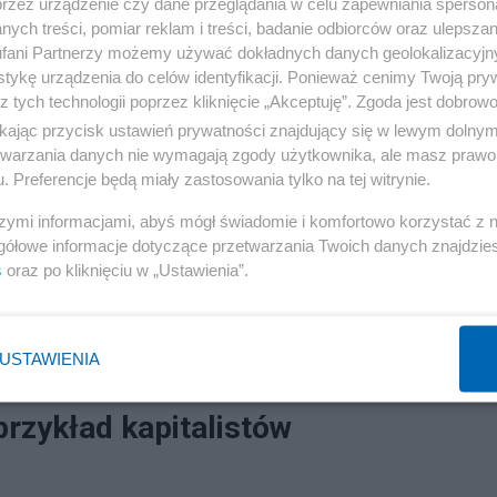
przez urządzenie czy dane przeglądania w celu zapewniania sperson
ych treści, pomiar reklam i treści, badanie odbiorców oraz ulepszan
fani Partnerzy możemy używać dokładnych danych geolokalizacyjn
tykę urządzenia do celów identyfikacji. Ponieważ cenimy Twoją pry
z tych technologii poprzez kliknięcie „Akceptuję”. Zgoda jest dobro
ikając przycisk ustawień prywatności znajdujący się w lewym dolny
etwarzania danych nie wymagają zgody użytkownika, ale masz prawo 
. Preferencje będą miały zastosowania tylko na tej witrynie.
szymi informacjami, abyś mógł świadomie i komfortowo korzystać z
gółowe informacje dotyczące przetwarzania Twoich danych znajdzi
s
oraz po kliknięciu w „Ustawienia”.
USTAWIENIA
przykład kapitalistów