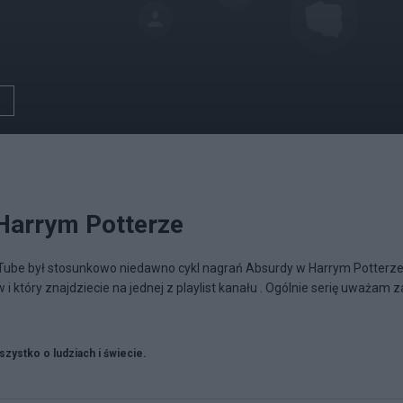
 Harrym Potterze
Tube był stosunkowo niedawno cykl nagrań Absurdy w Harrym Potterze
 i który znajdziecie na jednej z playlist kanału . Ogólnie serię uważam z
zystko o ludziach i świecie.