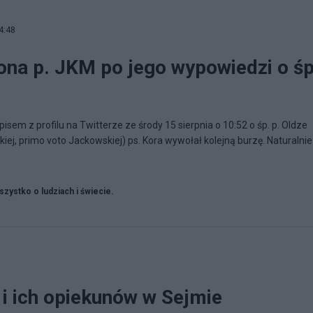
4:48
ona p. JKM po jego wypowiedzi o śp
em z profilu na Twitterze ze środy 15 sierpnia o 10:52 o śp. p. Oldze
iej, primo voto Jackowskiej) ps. Kora wywołał kolejną burzę. Naturalnie
zystko o ludziach i świecie.
 i ich opiekunów w Sejmie