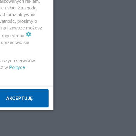
alizowanych reklam,
ie usług. Za zgodą
ych oraz aktywnie
watność, prosimy o
wolna i zawsze możesz
m rogu strony
.
sprzeciwić się
 naszych serwisów
esz w
Polityce
AKCEPTUJĘ