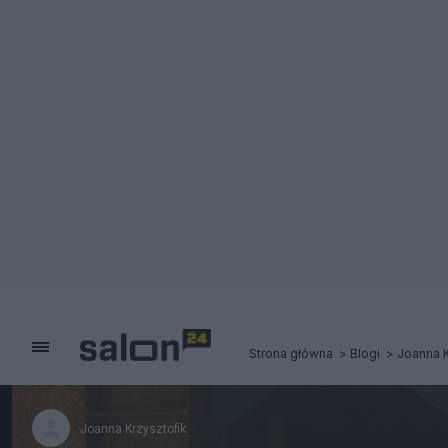
Strona główna
Blogi
Joanna K
Joanna Krzysztofik