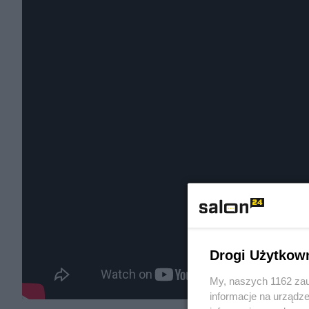
Drogi Użytkow
My, naszych 1162 zau
informacje na urządze