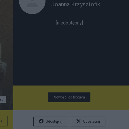
Joanna Krzysztofik
[niedostępny]
Nowości od blogera
28
G
Udostępnij
Udostępnij