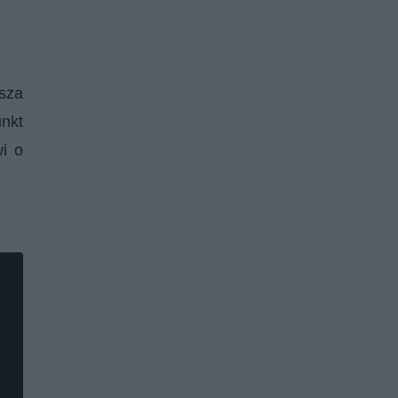
usza
unkt
i o