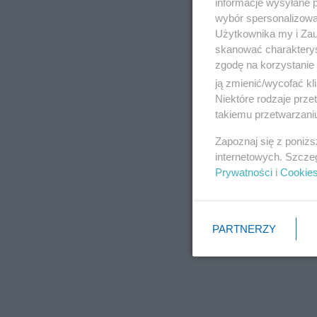
informacje wysyłane 
wybór spersonalizowan
Użytkownika my i Zau
skanować charakterys
zgodę na korzystanie 
ją zmienić/wycofać kl
Niektóre rodzaje prz
takiemu przetwarzaniu
Zapoznaj się z poniż
internetowych. Szcze
Prywatności
i
Cookie
PARTNERZY