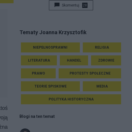
Skomentuj
28
Tematy Joanna Krzysztofik
NIEPEŁNOSPRAWNI
RELIGIA
LITERATURA
HANDEL
ZDROWIE
PRAWO
PROTESTY SPOŁECZNE
TEORIE SPISKOWE
MEDIA
POLITYKA HISTORYCZNA
toś
Blogi na ten temat
woją
ożna