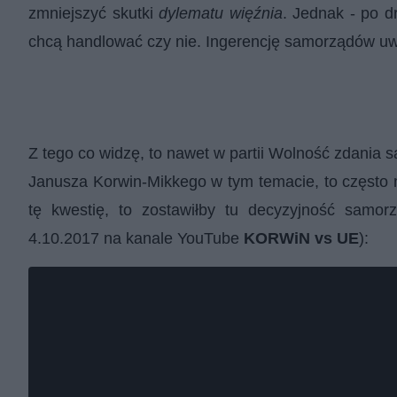
zmniejszyć skutki
dylematu więźnia
. Jednak - po d
chcą handlować czy nie. Ingerencję samorządów uw
Z tego co widzę, to nawet w partii Wolność zdania 
Janusza Korwin-Mikkego w tym temacie, to często mó
tę kwestię, to zostawiłby tu decyzyjność samo
4.10.2017 na kanale YouTube
KORWiN vs UE
):