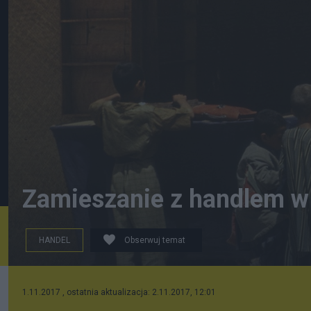
Zamieszanie z handlem w 
HANDEL
Obserwuj temat
Fot: By Polski: Marek Gawęcki (http://cyfrowearchiwum
(https://creativecommons.org/licenses/by-sa/3.0/pl/
1.11.2017 , ostatnia aktualizacja: 2.11.2017, 12:01