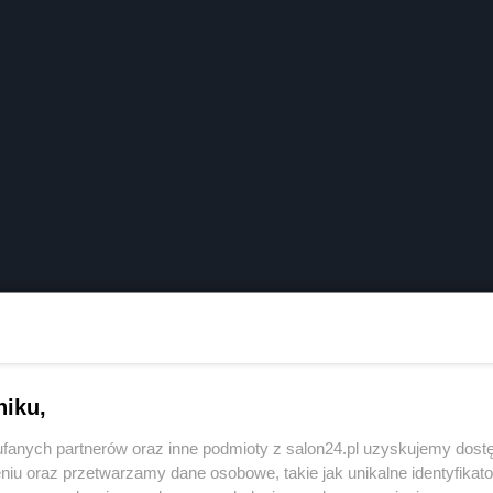
niku,
fanych partnerów oraz inne podmioty z salon24.pl uzyskujemy dost
niu oraz przetwarzamy dane osobowe, takie jak unikalne identyfikat