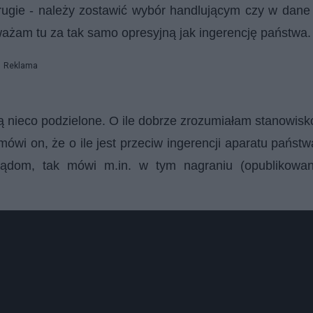
rugie - należy zostawić wybór handlującym czy w dane
ażam tu za tak samo opresyjną jak ingerencję państwa.
Reklama
są nieco podzielone. O ile dobrze zrozumiałam stanowisk
wi on, że o ile jest przeciw ingerencji aparatu państ
rządom, tak mówi m.in. w tym nagraniu (opublikowa