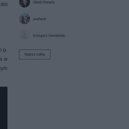
Układ Otwarty
 dni
seafarer
Grzegorz Gembalski
o p.
Napisz notkę
wa w
nym