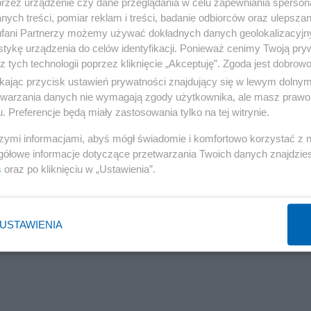
przez urządzenie czy dane przeglądania w celu zapewniania sperson
ych treści, pomiar reklam i treści, badanie odbiorców oraz ulepszan
fani Partnerzy możemy używać dokładnych danych geolokalizacyjn
tykę urządzenia do celów identyfikacji. Ponieważ cenimy Twoją pry
z tych technologii poprzez kliknięcie „Akceptuję”. Zgoda jest dobro
ikając przycisk ustawień prywatności znajdujący się w lewym dolny
etwarzania danych nie wymagają zgody użytkownika, ale masz prawo 
. Preferencje będą miały zastosowania tylko na tej witrynie.
szymi informacjami, abyś mógł świadomie i komfortowo korzystać z
gółowe informacje dotyczące przetwarzania Twoich danych znajdzi
s
oraz po kliknięciu w „Ustawienia”.
USTAWIENIA