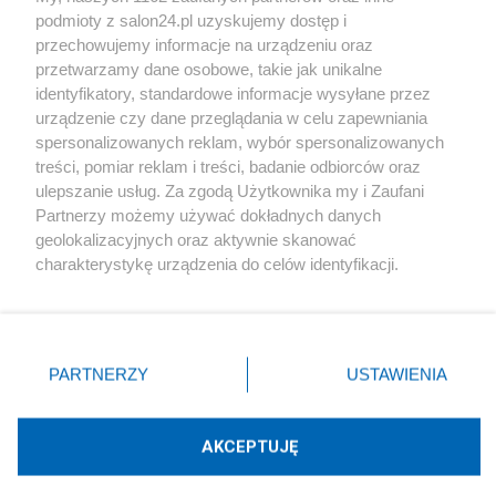
podmioty z salon24.pl uzyskujemy dostęp i
Społeczeństwo
przechowujemy informacje na urządzeniu oraz
przetwarzamy dane osobowe, takie jak unikalne
Kultura
identyfikatory, standardowe informacje wysyłane przez
urządzenie czy dane przeglądania w celu zapewniania
spersonalizowanych reklam, wybór spersonalizowanych
treści, pomiar reklam i treści, badanie odbiorców oraz
ulepszanie usług. Za zgodą Użytkownika my i Zaufani
X
Facebook
Instagram
Youtube
Partnerzy możemy używać dokładnych danych
geolokalizacyjnych oraz aktywnie skanować
charakterystykę urządzenia do celów identyfikacji.
Web Content Media sp. z o. o. © 2022
Ponieważ cenimy Twoją prywatność, prosimy o zgodę na
korzystanie z tych technologii poprzez kliknięcie
„Akceptuję”. Zgoda jest dobrowolna i zawsze możesz ją
Pomoc
O nas
Praca
Reklama
Kontakt
zmienić/wycofać klikając przycisk ustawień prywatności
PARTNERZY
USTAWIENIA
znajdujący się w lewym dolnym rogu strony
. Niektóre
rodzaje przetwarzania danych nie wymagają zgody
użytkownika, ale masz prawo sprzeciwić się takiemu
AKCEPTUJĘ
przetwarzaniu. Preferencje będą miały zastosowania tylko
Technologię dostarcza:
W3media.pl
na tej witrynie.