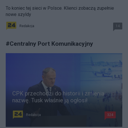
To koniec tej sieci w Polsce. Klienci zobaczą zupełnie
nowe szyldy
Redakcja
14
#
Centralny Port Komunikacyjny
CPK przechodzi do historii i zmienia
nazwę. Tusk właśnie ją ogłosił
Redakcja
324