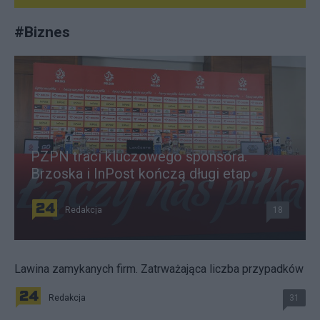
#
Biznes
PZPN traci kluczowego sponsora.
Brzoska i InPost kończą długi etap
Redakcja
18
Lawina zamykanych firm. Zatrważająca liczba przypadków
Redakcja
31