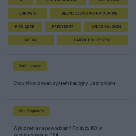
PIS
GŁOS REGIONÓW
ŚLEDZTWA
ZDROWIE
BEZPIECZEŃSTWO NARODOWE
PIENIĄDZE
PREZYDENT
WIDEO SALON24
MEDIA
PARTIE POLITYCZNE
Konfederacja
Chcą zlikwidować system kaucyjny. Jest projekt
Głos Regionów
Wyłudzenia na powodzian? Politycy KO w
zainteresowaniu CBA