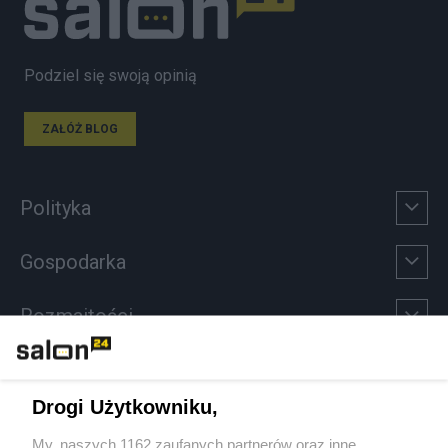
Podziel się swoją opinią
ZAŁÓŻ BLOG
Polityka
Gospodarka
Rozmaitości
Technologie
Drogi Użytkowniku,
Sport
My, naszych 1162 zaufanych partnerów oraz inne