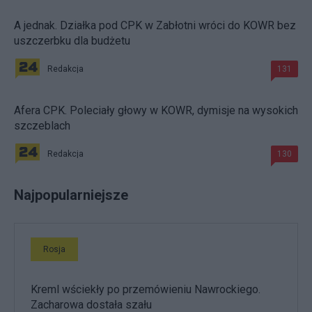
A jednak. Działka pod CPK w Zabłotni wróci do KOWR bez
uszczerbku dla budżetu
Redakcja
131
Afera CPK. Poleciały głowy w KOWR, dymisje na wysokich
szczeblach
Redakcja
130
Najpopularniejsze
Rosja
Kreml wściekły po przemówieniu Nawrockiego.
Zacharowa dostała szału