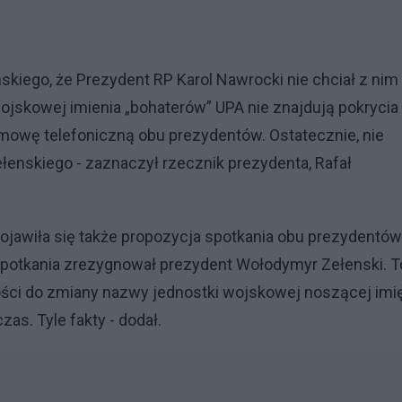
kiego, że Prezydent RP Karol Nawrocki nie chciał z nim
ojskowej imienia „bohaterów” UPA nie znajdują pokrycia
zmowę telefoniczną obu prezydentów. Ostatecznie, nie
ełenskiego - zaznaczył rzecznik prezydenta, Rafał
ojawiła się także propozycja spotkania obu prezydentów
e spotkania zrezygnował prezydent Wołodymyr Zełenski. T
wości do zmiany nazwy jednostki wojskowej noszącej imi
as. Tyle fakty - dodał.