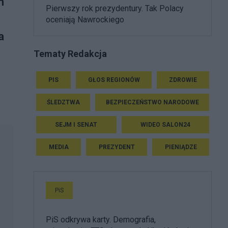
m
Pierwszy rok prezydentury. Tak Polacy
oceniają Nawrockiego
a
Tematy Redakcja
PIS
GŁOS REGIONÓW
ZDROWIE
ŚLEDZTWA
BEZPIECZEŃSTWO NARODOWE
SEJM I SENAT
WIDEO SALON24
MEDIA
PREZYDENT
PIENIĄDZE
PiS
PiS odkrywa karty. Demografia,