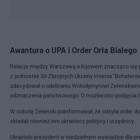
Awantura o UPA i Order Orła Białego
Relacje między Warszawą a Kijowem znacząco się po
z jednostek Sił Zbrojnych Ukrainy imienia "Bohateró
zdecydował o odebraniu Wołodymyrowi Zełenskiemu
odznaczenia państwowego. O możliwości podjęcia ta
W sobotę Zełenski poinformował, że odsyła order do 
składali również inni ukraińscy politycy i urzędnicy.
Ukraiński prezydent w niedzielnym wywiadzie dla p