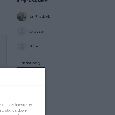
Blogi na ten temat
a
Jan Filip Libicki
kelkeszos
Milton
Napisz notkę
ęp i przechowujemy
ory, standardowe