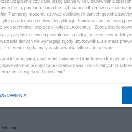
a bezpośrednie spotkanie przywódców.
przez urządzenie czy dane przeglądania w celu zapewniania sperson
ych treści, pomiar reklam i treści, badanie odbiorców oraz ulepszan
fani Partnerzy możemy używać dokładnych danych geolokalizacyjn
ustaliliśmy konkretną datę i konkretną godzinę takiego
tykę urządzenia do celów identyfikacji. Ponieważ cenimy Twoją pry
rawie. I z tej daty, i z tej wizyty również strona ukraiń
z tych technologii poprzez kliknięcie „Akceptuję”. Zgoda jest dobro
iedział.
ikając przycisk ustawień prywatności znajdujący się w lewym dolny
etwarzania danych nie wymagają zgody użytkownika, ale masz prawo 
. Preferencje będą miały zastosowania tylko na tej witrynie.
wiadczą o braku zainteresowania rzeczywistym dialogiem
nie była zainteresowana realną dyskusją z polskim
szymi informacjami, abyś mógł świadomie i komfortowo korzystać z
gółowe informacje dotyczące przetwarzania Twoich danych znajdzi
s
oraz po kliknięciu w „Ustawienia”.
USTAWIENIA
a Marcin Romanowski. Obrona złożyła nowy wniosek
Reklama