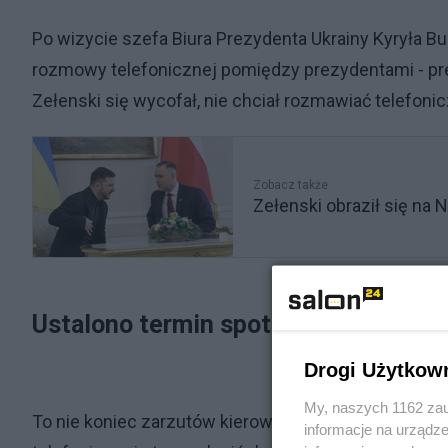
Po wizycie szefa Biura Prezydenta Ukrainy Kyryła 
rozmowy telefonicznej pomiędzy prezydentami - pr
Zełenski się wycofał, nie chciał rozmawiać telefoni
Zobacz także
Zełenski obraził się na
Ustalono termin spotkania. Ukraina 
Drogi Użytkow
My, naszych 1162 zau
To nie koniec zarzutów kierowanych pod adresem K
informacje na urządze