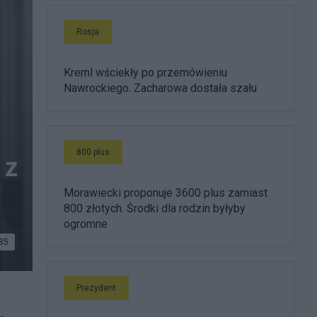
Rosja
Kreml wściekły po przemówieniu
Nawrockiego. Zacharowa dostała szału
800 plus
 z
Morawiecki proponuje 3600 plus zamiast
800 złotych. Środki dla rodzin byłyby
ogromne
85
Prezydent