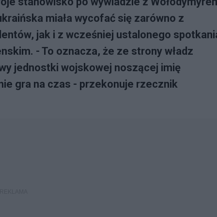
woje stanowisko po wywiadzie z Wołodymyre
a ukraińska miała wycofać się zarówno z
ntów, jak i z wcześniej ustalonego spotkani
skim. - To oznacza, że ze strony władz
wy jednostki wojskowej noszącej imię
ie gra na czas - przekonuje rzecznik