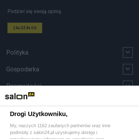
Podziel się swoją opinią
ZAŁÓŻ BLOG
Polityka
Gospodarka
Rozmaitości
Technologie
Drogi Użytkowniku,
Sport
My, naszych 1162 zaufanych partnerów oraz inne
podmioty z salon24.pl uzyskujemy dostęp i
Społeczeństwo