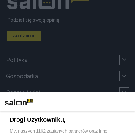
Podziel się swoją opinią
ZAŁÓŻ BLOG
Polityka
Gospodarka
Rozmaitości
Technologie
Drogi Użytkowniku,
Sport
My, naszych 1162 zaufanych partnerów oraz inne