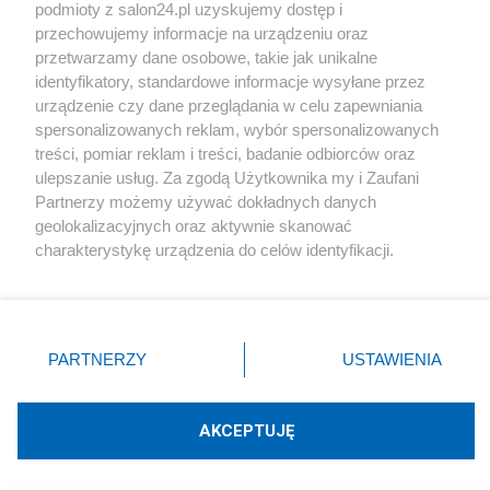
podmioty z salon24.pl uzyskujemy dostęp i
Społeczeństwo
przechowujemy informacje na urządzeniu oraz
przetwarzamy dane osobowe, takie jak unikalne
Kultura
identyfikatory, standardowe informacje wysyłane przez
urządzenie czy dane przeglądania w celu zapewniania
spersonalizowanych reklam, wybór spersonalizowanych
treści, pomiar reklam i treści, badanie odbiorców oraz
ulepszanie usług. Za zgodą Użytkownika my i Zaufani
X
Facebook
Instagram
Youtube
Partnerzy możemy używać dokładnych danych
geolokalizacyjnych oraz aktywnie skanować
charakterystykę urządzenia do celów identyfikacji.
Web Content Media sp. z o. o. © 2022
Ponieważ cenimy Twoją prywatność, prosimy o zgodę na
korzystanie z tych technologii poprzez kliknięcie
„Akceptuję”. Zgoda jest dobrowolna i zawsze możesz ją
Pomoc
O nas
Praca
Reklama
Kontakt
zmienić/wycofać klikając przycisk ustawień prywatności
PARTNERZY
USTAWIENIA
znajdujący się w lewym dolnym rogu strony
. Niektóre
rodzaje przetwarzania danych nie wymagają zgody
użytkownika, ale masz prawo sprzeciwić się takiemu
AKCEPTUJĘ
przetwarzaniu. Preferencje będą miały zastosowania tylko
Technologię dostarcza:
W3media.pl
na tej witrynie.