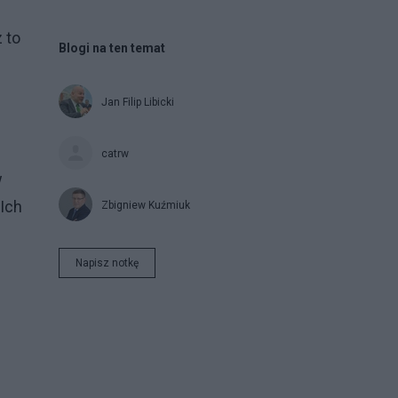
 to
Blogi na ten temat
Jan Filip Libicki
catrw
w
 Ich
Zbigniew Kuźmiuk
Napisz notkę