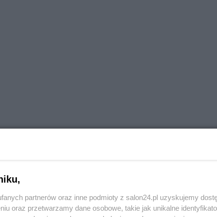
ch jest mało i tylko ci co byli w Polsce - zdjęcia, filmik
niku,
ą skalę. Oraz że to ci co zostali wpuszczeni za PiS na
fanych partnerów oraz inne podmioty z salon24.pl uzyskujemy dost
ec którzy nam ich teraz odsyłają - to jest manipulacja,
niu oraz przetwarzamy dane osobowe, takie jak unikalne identyfikat