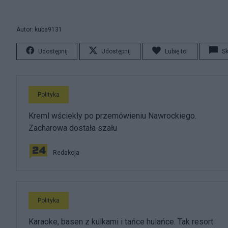
Autor: kuba9131
Udostępnij
Udostępnij
Lubię to!
S
Polityka
Kreml wściekły po przemówieniu Nawrockiego.
Zacharowa dostała szału
Redakcja
Polityka
Karaoke, basen z kulkami i tańce hulańce. Tak resort