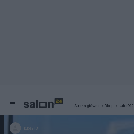
Strona główna
Blogi
kuba913
kuba9131