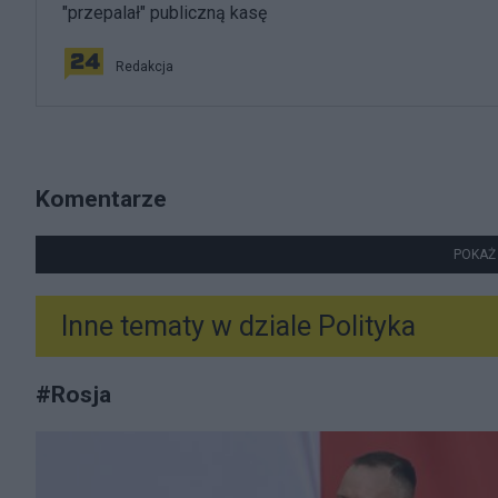
"przepalał" publiczną kasę
Redakcja
Komentarze
POKAŻ
Inne tematy w dziale
Polityka
#
Rosja