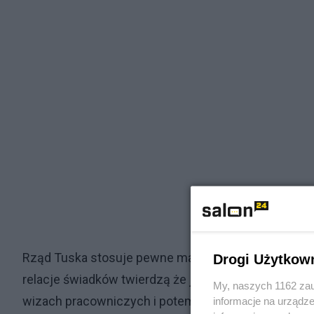
Rząd Tuska stosuje pewne manipulacje argumentuje że i
Drogi Użytkow
relacje świadków twierdzą że jest to proceder na duż
My, naszych 1162 zau
wizach pracowniczych i potem oni pojechali do Niemi
informacje na urządze