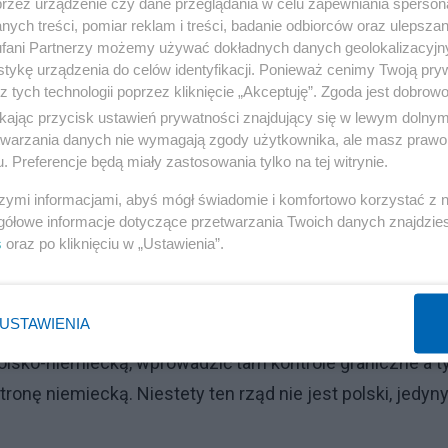
przez urządzenie czy dane przeglądania w celu zapewniania sperson
również krajów muzułmańskich i to źle że tak robił ale j
ych treści, pomiar reklam i treści, badanie odbiorców oraz ulepszan
ch więc po pierwsze wizy były ograniczone czasowo a
fani Partnerzy możemy używać dokładnych danych geolokalizacyjn
tykę urządzenia do celów identyfikacji. Ponieważ cenimy Twoją pry
olejny wniosek o wizę a dodatkowo służby miały dane ty
z tych technologii poprzez kliknięcie „Akceptuję”. Zgoda jest dobro
tępstwo to łatwo ich odesłać. Nie ma dowodów na to że ci
ikając przycisk ustawień prywatności znajdujący się w lewym dolny
k w Polsce, to strona niemiecka ma obowiązek udowodnić
etwarzania danych nie wymagają zgody użytkownika, ale masz prawo 
. Preferencje będą miały zastosowania tylko na tej witrynie.
a można to zrobić chociażby sprawdzając ich historię
.
szymi informacjami, abyś mógł świadomie i komfortowo korzystać z
gółowe informacje dotyczące przetwarzania Twoich danych znajdzi
s
oraz po kliknięciu w „Ustawienia”.
najbardziej problematycznych ludzi, przestępców, nie
,wydaje" im się że przez Polskę do nich przeszli np. jeś
sieli" przez Polskę przejść.
USTAWIENIA
olsko-niemiecką, wprowadzić tam kontrole graniczne a t
tronę niemiecką. Niestety ten rząd nie jest polski, jedy
i