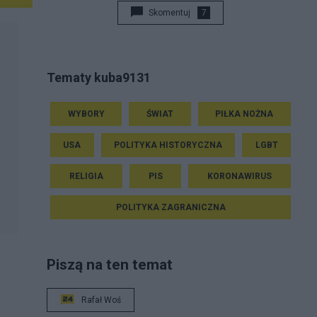
Skomentuj
7
Tematy kuba9131
WYBORY
ŚWIAT
PIŁKA NOŻNA
USA
POLITYKA HISTORYCZNA
LGBT
RELIGIA
PIS
KORONAWIRUS
POLITYKA ZAGRANICZNA
Piszą na ten temat
Rafał Woś