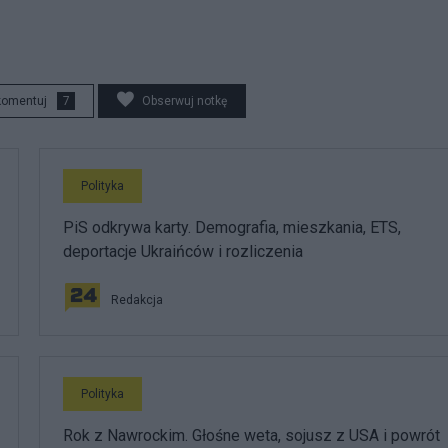
komentuj
7
Obserwuj notkę
Polityka
PiS odkrywa karty. Demografia, mieszkania, ETS,
deportacje Ukraińców i rozliczenia
Redakcja
Polityka
Rok z Nawrockim. Głośne weta, sojusz z USA i powrót