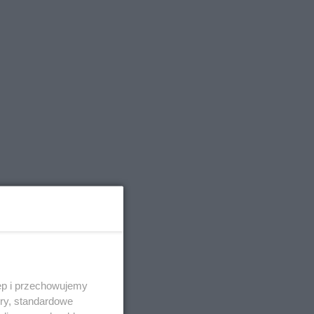
i i
ęp i przechowujemy
ory, standardowe