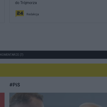
do Trójmorza
Redakcja
 KOMENTARZE (7)
#
PiS