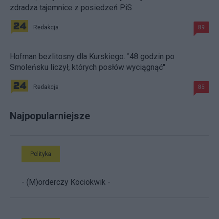
zdradza tajemnice z posiedzeń PiS
Redakcja
89
Hofman bezlitosny dla Kurskiego. "48 godzin po
Smoleńsku liczył, których posłów wyciągnąć"
Redakcja
85
Najpopularniejsze
Polityka
- (M)orderczy Kociokwik -