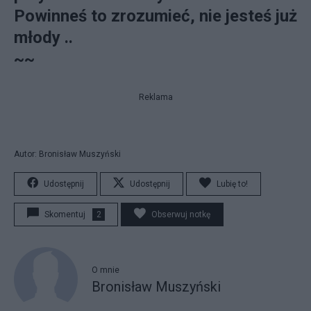
Powinneś to zrozumieć, nie jesteś już
młody ..
~~
Reklama
Autor: Bronisław Muszyński
Udostępnij
Udostępnij
Lubię to!
Skomentuj
2
Obserwuj notkę
O mnie
Bronisław Muszyński