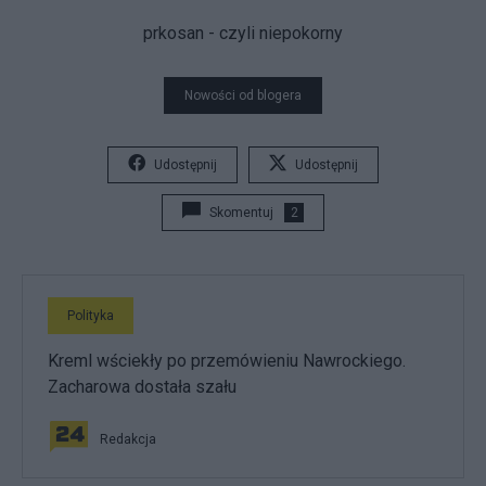
prkosan - czyli niepokorny
Nowości od blogera
Udostępnij
Udostępnij
Skomentuj
2
Polityka
Kreml wściekły po przemówieniu Nawrockiego.
Zacharowa dostała szału
Redakcja