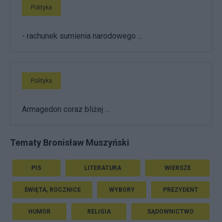
Polityka
- rachunek sumienia narodowego ...
Polityka
Armagedon coraz bliżej ...
Tematy Bronisław Muszyński
PIS
LITERATURA
WIERSZE
ŚWIĘTA, ROCZNICE
WYBORY
PREZYDENT
HUMOR
RELIGIA
SĄDOWNICTWO