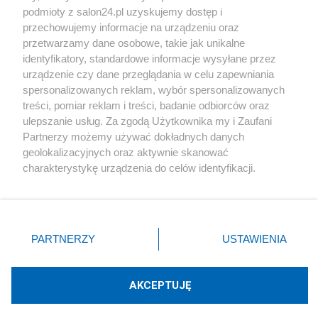
podmioty z salon24.pl uzyskujemy dostęp i
Społeczeństwo
przechowujemy informacje na urządzeniu oraz
przetwarzamy dane osobowe, takie jak unikalne
Kultura
identyfikatory, standardowe informacje wysyłane przez
urządzenie czy dane przeglądania w celu zapewniania
spersonalizowanych reklam, wybór spersonalizowanych
treści, pomiar reklam i treści, badanie odbiorców oraz
ulepszanie usług. Za zgodą Użytkownika my i Zaufani
X
Facebook
Instagram
Youtube
Partnerzy możemy używać dokładnych danych
geolokalizacyjnych oraz aktywnie skanować
charakterystykę urządzenia do celów identyfikacji.
Web Content Media sp. z o. o. © 2022
Ponieważ cenimy Twoją prywatność, prosimy o zgodę na
korzystanie z tych technologii poprzez kliknięcie
„Akceptuję”. Zgoda jest dobrowolna i zawsze możesz ją
Pomoc
O nas
Praca
Reklama
Kontakt
zmienić/wycofać klikając przycisk ustawień prywatności
PARTNERZY
USTAWIENIA
znajdujący się w lewym dolnym rogu strony
. Niektóre
rodzaje przetwarzania danych nie wymagają zgody
użytkownika, ale masz prawo sprzeciwić się takiemu
AKCEPTUJĘ
przetwarzaniu. Preferencje będą miały zastosowania tylko
Technologię dostarcza:
W3media.pl
na tej witrynie.