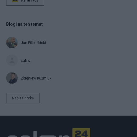
Rafał Woś
Blogi na ten temat
Jan Filip Libicki
catrw
Zbigniew Kuźmiuk
Napisz notkę