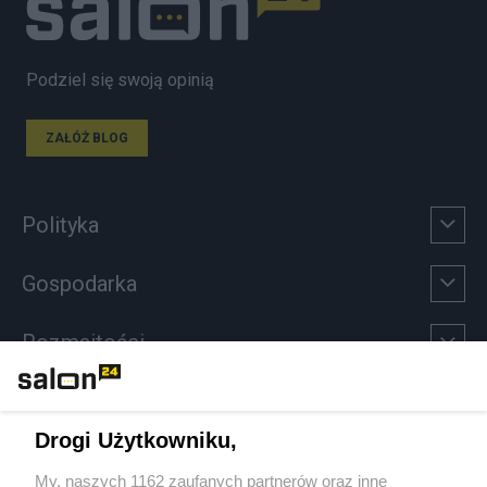
Podziel się swoją opinią
ZAŁÓŻ BLOG
Polityka
Gospodarka
Rozmaitości
Technologie
Drogi Użytkowniku,
Sport
My, naszych 1162 zaufanych partnerów oraz inne