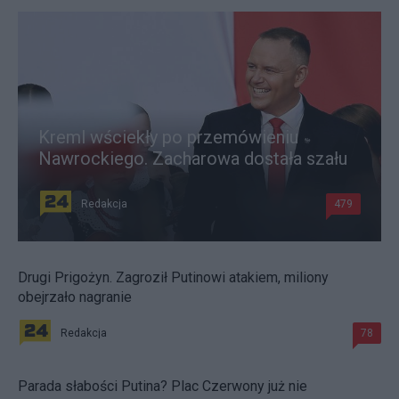
Kreml wściekły po przemówieniu
Nawrockiego. Zacharowa dostała szału
Redakcja
479
Drugi Prigożyn. Zagroził Putinowi atakiem, miliony
obejrzało nagranie
Redakcja
78
Parada słabości Putina? Plac Czerwony już nie