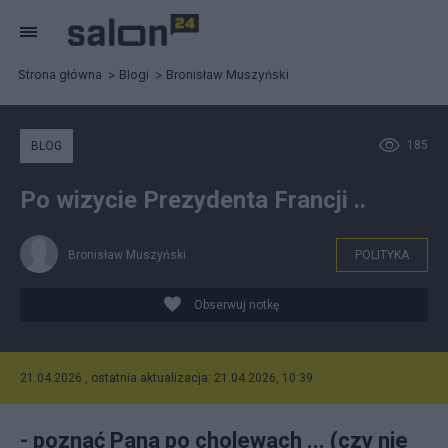
Strona główna
Blogi
Bronisław Muszyński
185
BLOG
Po wizycie Prezydenta Francji ..
Bronisław Muszyński
POLITYKA
Obserwuj notkę
21.04.2026 , ostatnia aktualizacja: 21.04.2026, 10:39
- poznać Pana po cholewach ... (czy nie