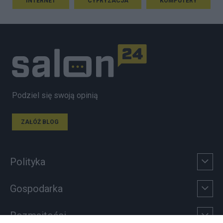
INTERNET
CYFRYZACJA
KOMPUTERY
Podziel się swoją opinią
ZAŁÓŻ BLOG
Polityka
Gospodarka
Rozmaitości