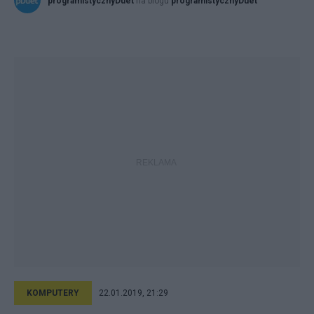
programistycznyDuet
na blogu
programistycznyDuet
KOMPUTERY
22.01.2019, 21:29