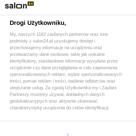
Technologie
Drogi Użytkowniku,
Sport
My, naszych 1162 zaufanych partnerów oraz inne
podmioty z salon24.pl uzyskujemy dostęp i
Społeczeństwo
przechowujemy informacje na urządzeniu oraz
przetwarzamy dane osobowe, takie jak unikalne
Kultura
identyfikatory, standardowe informacje wysyłane przez
urządzenie czy dane przeglądania w celu zapewniania
spersonalizowanych reklam, wybór spersonalizowanych
treści, pomiar reklam i treści, badanie odbiorców oraz
ulepszanie usług. Za zgodą Użytkownika my i Zaufani
X
Facebook
Instagram
Youtube
Partnerzy możemy używać dokładnych danych
geolokalizacyjnych oraz aktywnie skanować
charakterystykę urządzenia do celów identyfikacji.
Web Content Media sp. z o. o. © 2022
Ponieważ cenimy Twoją prywatność, prosimy o zgodę na
korzystanie z tych technologii poprzez kliknięcie
„Akceptuję”. Zgoda jest dobrowolna i zawsze możesz ją
Pomoc
O nas
Praca
Reklama
Kontakt
zmienić/wycofać klikając przycisk ustawień prywatności