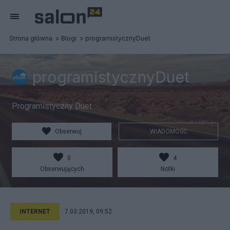
Strona główna
Blogi
programistycznyDuet
programistycznyDuet
Programistyczny Duet
Obserwuj
WIADOMOŚĆ
0
4
Obserwujących
Notki
INTERNET
7.03.2019, 09:52