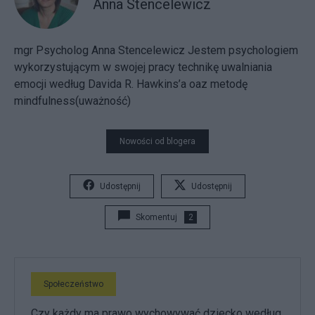
Anna Stencelewicz
mgr Psycholog Anna Stencelewicz Jestem psychologiem
wykorzystującym w swojej pracy technikę uwalniania
emocji według Davida R. Hawkins’a oaz metodę
mindfulness(uważność)
Nowości od blogera
Udostępnij
Udostępnij
Skomentuj
2
Społeczeństwo
Czy każdy ma prawo wychowywać dziecko według