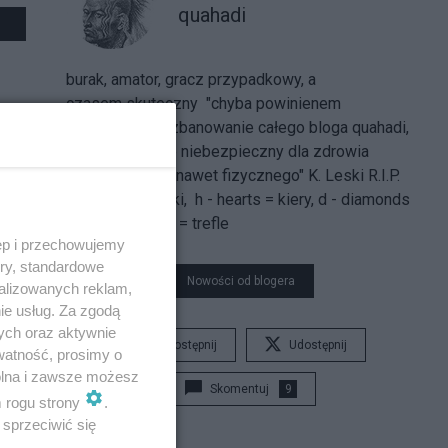
quahadi
burak, amator, gracz przypadkowy, a
czasem skuteczny "chyba powinienem
wnioskować o zbanowanie całego bloga quahadi,
bo jest wybitnie niebezpieczny dla zdrowia
psychicznego i nawet fizycznego" K. Leski R.I.P.
s - spades = piki, h - hearts = kiery, d - diamonds
= kara, c - clubs = trefle
ęp i przechowujemy
ory, standardowe
Nowości od blogera
alizowanych reklam,
ie usług. Za zgodą
ych oraz aktywnie
Udostępnij
Udostępnij
watność, prosimy o
wolna i zawsze możesz
Skomentuj
9
m rogu strony
.
sprzeciwić się