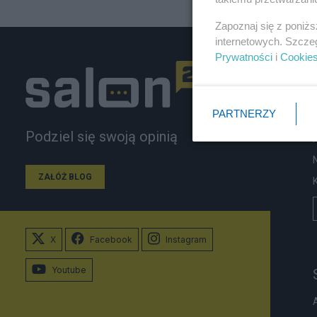
Zapoznaj się z poniż
internetowych. Szcze
Prywatności
i
Cookie
PARTNERZY
Podziel się swoją opinią
ZAŁÓŻ BLOG
X
Facebook
Instagram
Youtube