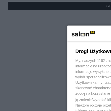
« W
Drogi Użytkow
My, naszych 1162 zau
informacje na urządze
informacje wysyłane 
wybór spersonalizowan
Użytkownika my i Zau
skanować charakterys
zgodę na korzystanie 
ją zmienić/wycofać kl
Niektóre rodzaje prz
takiemu przetwarzaniu