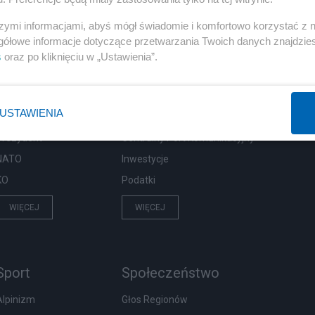
szymi informacjami, abyś mógł świadomie i komfortowo korzystać z
gółowe informacje dotyczące przetwarzania Twoich danych znajdzi
s
oraz po kliknięciu w „Ustawienia”.
Polityka
Gospodarka
PiS
Biznes
USTAWIENIA
Rząd
Pieniądze
Prezydent
Centralny Port Komunikacyjny
NATO
Inwestycje
KO
Podatki
WIĘCEJ
WIĘCEJ
Sport
Społeczeństwo
Alpinizm
Głos Regionów