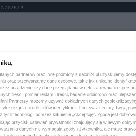
RÓĆ DO NOTKI
niku,
fanych partnerów oraz inne podmioty z salon24.pl uzyskujemy dost
niu oraz przetwarzamy dane osobowe, takie jak unikalne identyfikat
przez urządzenie czy dane przeglądania w celu zapewniania sperson
ych treści, pomiar reklam i treści, badanie odbiorców oraz ulepszan
fani Partnerzy możemy używać dokładnych danych geolokalizacyjn
tykę urządzenia do celów identyfikacji. Ponieważ cenimy Twoją pry
z tych technologii poprzez kliknięcie „Akceptuję”. Zgoda jest dobro
ikając przycisk ustawień prywatności znajdujący się w lewym dolny
etwarzania danych nie wymagają zgody użytkownika, ale masz prawo 
. Preferencje będą miały zastosowania tylko na tej witrynie.