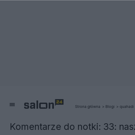
Strona główna
Blogi
quahadi
Komentarze do notki:
33: nas