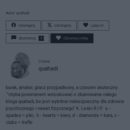
Autor: quahadi
Udostępnij
Udostępnij
Lubię to!
Skomentuj
9
Obserwuj notkę
O mnie
quahadi
burak, amator, gracz przypadkowy, a czasem skuteczny
"chyba powinienem wnioskować o zbanowanie całego
bloga quahadi, bo jest wybitnie niebezpieczny dla zdrowia
psychicznego i nawet fizycznego" K. Leski R.I.P. s -
spades = piki, h - hearts = kiery, d - diamonds = kara, c -
clubs = trefle