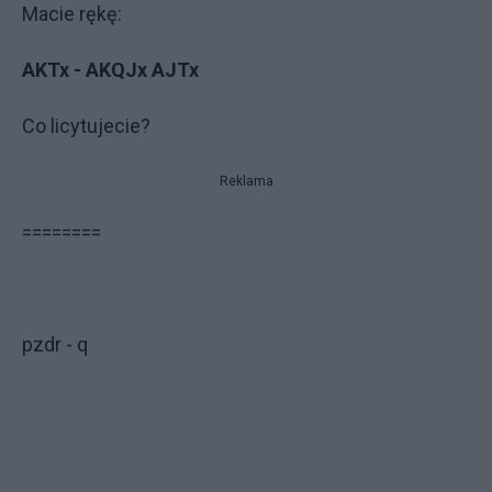
Macie rękę:
AKTx - AKQJx AJTx
Co licytujecie?
Reklama
========
pzdr - q