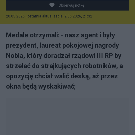
Obserwuj notkę
20.05.2026 , ostatnia aktualizacja: 2.06.2026, 21:32
Medale otrzymali: - nasz agent i były
prezydent, laureat pokojowej nagrody
Nobla, który doradzał rządowi III RP by
strzelać do strajkujących robotników, a
opozycję chciał walić deską, aż przez
okna będą wyskakiwać;