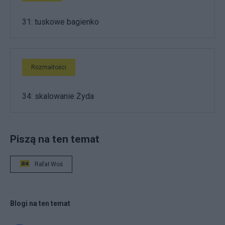
31: tuskowe bagienko
Rozmaitości
34: skalowanie Żyda
Piszą na ten temat
Rafał Woś
Blogi na ten temat