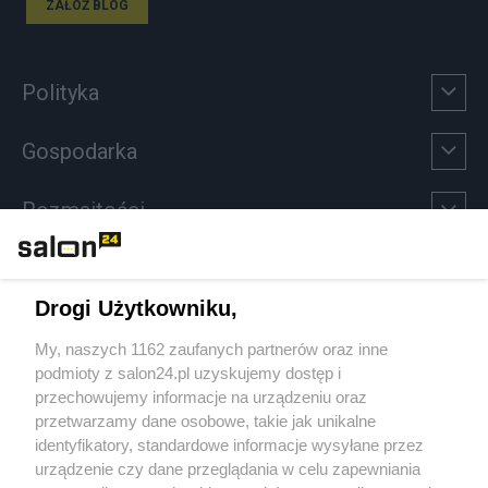
ZAŁÓŻ BLOG
Polityka
Gospodarka
Rozmaitości
Technologie
Drogi Użytkowniku,
Sport
My, naszych 1162 zaufanych partnerów oraz inne
podmioty z salon24.pl uzyskujemy dostęp i
Społeczeństwo
przechowujemy informacje na urządzeniu oraz
przetwarzamy dane osobowe, takie jak unikalne
Kultura
identyfikatory, standardowe informacje wysyłane przez
urządzenie czy dane przeglądania w celu zapewniania