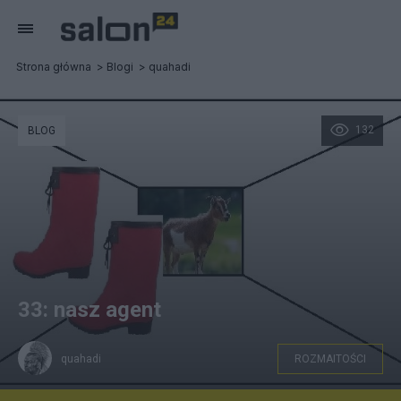
Strona główna
Blogi
quahadi
132
BLOG
33: nasz agent
quahadi
ROZMAITOŚCI
ase