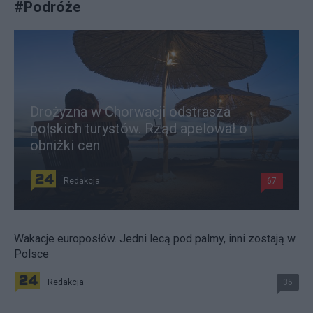
#
Podróże
Drożyzna w Chorwacji odstrasza
polskich turystów. Rząd apelował o
obniżki cen
Redakcja
67
Wakacje europosłów. Jedni lecą pod palmy, inni zostają w
Polsce
Redakcja
35