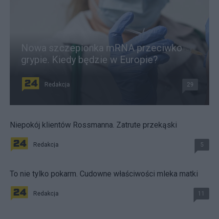
Nowa szczepionka mRNA przeciwko
grypie. Kiedy będzie w Europie?
Redakcja
29
Niepokój klientów Rossmanna. Zatrute przekąski
Redakcja
5
To nie tylko pokarm. Cudowne właściwości mleka matki
Redakcja
11