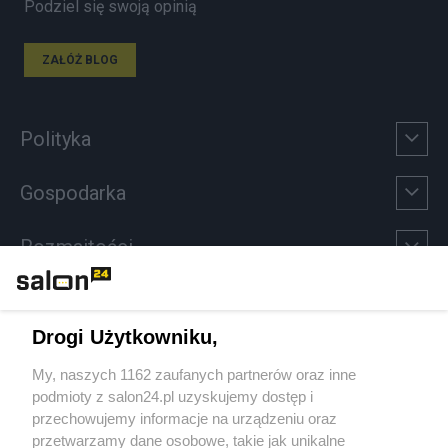
Podziel się swoją opinią
ZAŁÓŻ BLOG
Polityka
Gospodarka
Rozmaitości
Technologie
Drogi Użytkowniku,
Sport
My, naszych 1162 zaufanych partnerów oraz inne
podmioty z salon24.pl uzyskujemy dostęp i
Społeczeństwo
przechowujemy informacje na urządzeniu oraz
przetwarzamy dane osobowe, takie jak unikalne