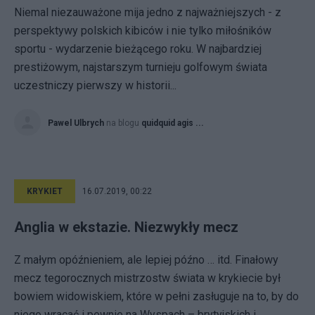
Niemal niezauważone mija jedno z najważniejszych - z
perspektywy polskich kibiców i nie tylko miłośników
sportu - wydarzenie bieżącego roku. W najbardziej
prestiżowym, najstarszym turnieju golfowym świata
uczestniczy pierwszy w historii...
Pawel Ulbrych
na blogu
quidquid agis ...
KRYKIET
16.07.2019, 00:22
Anglia w ekstazie. Niezwykły mecz
Z małym opóźnieniem, ale lepiej późno … itd. Finałowy
mecz tegorocznych mistrzostw świata w krykiecie był
bowiem widowiskiem, które w pełni zasługuje na to, by do
niego wracać i pewnie na Wyspach – brytyjskich i