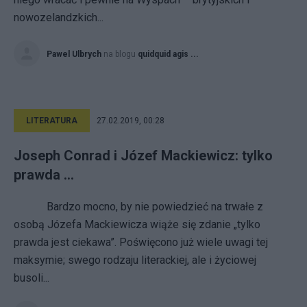
nowozelandzkich...
Pawel Ulbrych
na blogu
quidquid agis ...
LITERATURA
27.02.2019, 00:28
Joseph Conrad i Józef Mackiewicz: tylko
prawda …
Bardzo mocno, by nie powiedzieć na trwałe z
osobą Józefa Mackiewicza wiąże się zdanie „tylko
prawda jest ciekawa”. Poświęcono już wiele uwagi tej
maksymie; swego rodzaju literackiej, ale i życiowej
busoli...