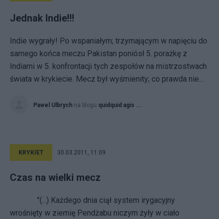
Jednak Indie!!!
Indie wygrały! Po wspaniałym; trzymającym w napięciu do
samego końca meczu Pakistan poniósł 5. porażkę z
Indiami w 5. konfrontacji tych zespołów na mistrzostwach
świata w krykiecie. Mecz był wyśmienity; co prawda nie...
Pawel Ulbrych
na blogu
quidquid agis ...
KRYKIET
30.03.2011, 11:09
Czas na wielki mecz
"(...) Każdego dnia ciął system irygacyjny
wrośnięty w ziemię Pendżabu niczym żyły w ciało