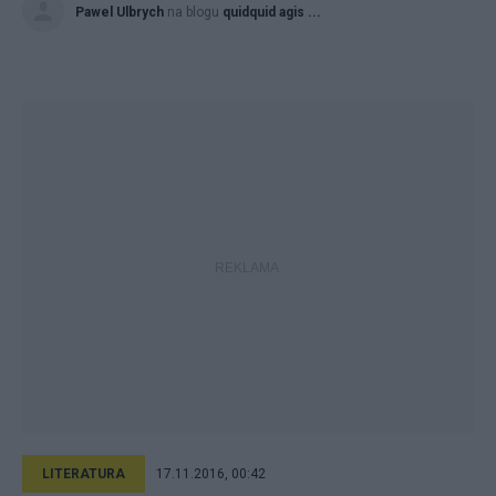
Pawel Ulbrych
na blogu
quidquid agis ...
LITERATURA
17.11.2016, 00:42