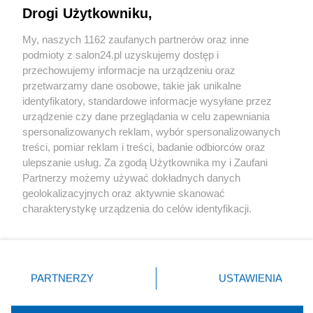
Drogi Użytkowniku,
Sport
My, naszych 1162 zaufanych partnerów oraz inne
podmioty z salon24.pl uzyskujemy dostęp i
Społeczeństwo
przechowujemy informacje na urządzeniu oraz
przetwarzamy dane osobowe, takie jak unikalne
Kultura
identyfikatory, standardowe informacje wysyłane przez
urządzenie czy dane przeglądania w celu zapewniania
spersonalizowanych reklam, wybór spersonalizowanych
treści, pomiar reklam i treści, badanie odbiorców oraz
ulepszanie usług. Za zgodą Użytkownika my i Zaufani
X
Facebook
Instagram
Youtube
Partnerzy możemy używać dokładnych danych
geolokalizacyjnych oraz aktywnie skanować
charakterystykę urządzenia do celów identyfikacji.
Web Content Media sp. z o. o. © 2022
Ponieważ cenimy Twoją prywatność, prosimy o zgodę na
korzystanie z tych technologii poprzez kliknięcie
„Akceptuję”. Zgoda jest dobrowolna i zawsze możesz ją
Pomoc
O nas
Praca
Reklama
Kontakt
zmienić/wycofać klikając przycisk ustawień prywatności
PARTNERZY
USTAWIENIA
znajdujący się w lewym dolnym rogu strony
. Niektóre
rodzaje przetwarzania danych nie wymagają zgody