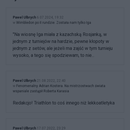
Pawel Ulbrych
6.07.2024, 19:32
w
Wimbledon po II rundzie. Została nam tylko Iga
"Na wiosnę Iga miała z kazachską Rosjanką, w
jednym z turniejów na hardzie, pewne kłopoty w
jednym z setów, ale jeżeli ma zajść w tym turnieju
wysoko, a tego się spodziewam, to nie...
Pawel Ulbrych
21.08.2022, 22:40
w
Fenomenalny Adrian Kostera. Na mistrzostwach świata
wspaniale zastąpił Roberta Karasia
Redakcjo! Triathlon to coś innego niż lekkoatletyka
Pawel Ulbrych
17.07.2022, 23:29