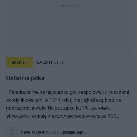
KRYKIET
4.04.2011, 01:16
Ostatnia piłka
Paradoksalne, że najstarsza gra zespołowa (z zasadami
skodyfikowanymi w 1744 roku) ma najkrótszą historię
mistrzostw świata. Na początku lat ’70. ub. wieku
stworzono formułę meczów jednodniowych; po 300...
Pawel Ulbrych
na blogu
quidquid agis ...