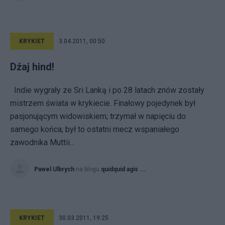
KRYKIET
3.04.2011, 00:50
Dźaj hind!
Indie wygrały ze Sri Lanką i po 28 latach znów zostały
mistrzem świata w krykiecie. Finałowy pojedynek był
pasjonującym widowiskiem; trzymał w napięciu do
samego końca; był to ostatni mecz wspaniałego
zawodnika Muttii...
Pawel Ulbrych
na blogu
quidquid agis ...
KRYKIET
30.03.2011, 19:25