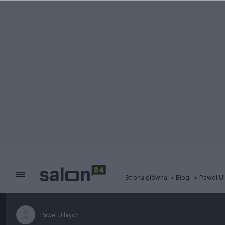
Strona główna
Blogi
Pawel U
Pawel Ulbrych