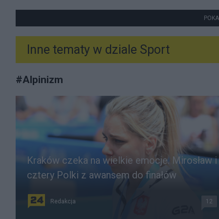
POKA
Inne tematy w dziale
Sport
#
Alpinizm
Kraków czeka na wielkie emocje. Mirosław i
cztery Polki z awansem do finałów
Redakcja
12