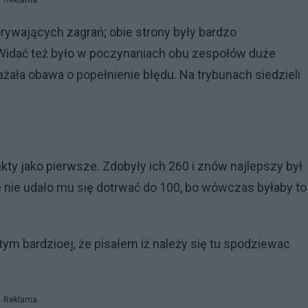
Reklama
orywających zagrań; obie strony były bardzo
Widać też było w poczynaniach obu zespołów duże
ała obawa o popełnienie błędu. Na trybunach siedzieli
ty jako pierwsze. Zdobyły ich 260 i znów najlepszy był
e nie udało mu się dotrwać do 100, bo wówczas byłaby to
tym bardzioej, że pisałem iż należy się tu spodziewac
Reklama