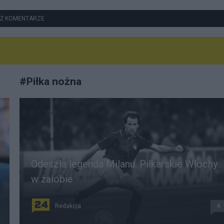
Ż KOMENTARZE
#
Piłka nożna
Odeszła legenda Milanu. Piłkarskie Włochy
w żałobie
Redakcja
4