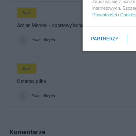
Zapoznaj się z poniż
internetowych. Szcze
Sport
Prywatności
i
Cookie
Adrian Meronk - sportowy bohater roku
PARTNERZY
Pawel Ulbrych
Sport
Ostatnia piłka
Pawel Ulbrych
Komentarze