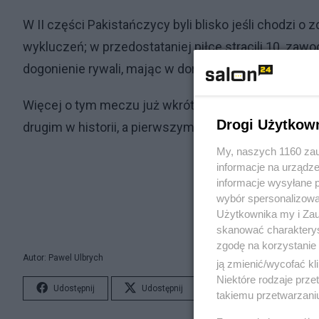
W II części Pakistańczycy byli blisko jeśli chodzi o
wykluczeń; w przedostataniej piłce stracili 10. zaw
dogonienie rywali, mając w dorobku 231 punktów.
Więcej o tym meczu już wkrótce; w sobotę pasonująco
Drogi Użytkow
drugim w historii, a pierwszym od 1983 r. mistrzostw
My, naszych 1160 zau
informacje na urządze
informacje wysyłane 
wybór spersonalizowan
Użytkownika my i Zau
skanować charakterys
zgodę na korzystanie 
Autor: Pawel Ulbrych
ją zmienić/wycofać kl
Niektóre rodzaje prz
Udostępnij
Udostępnij
Lubię to!
S
takiemu przetwarzaniu