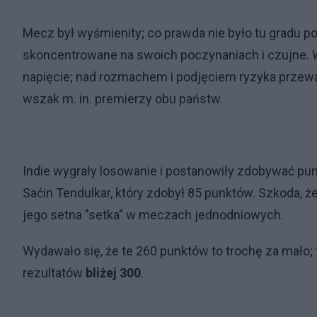
Mecz był wyśmienity; co prawda nie było tu gradu p
skoncentrowane na swoich poczynaniach i czujne. 
napięcie; nad rozmachem i podjęciem ryzyka przeważ
wszak m. in. premierzy obu państw.
Indie wygrały losowanie i postanowiły zdobywać punk
Saćin Tendulkar, który zdobył 85 punktów. Szkoda, ż
jego setna "setka" w meczach jednodniowych.
Wydawało się, że te 260 punktów to trochę za mało; 
rezultatów
bliżej 300
.