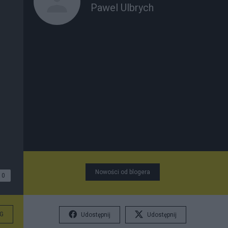
Pawel Ulbrych
Nowości od blogera
0
G
Udostępnij
Udostępnij