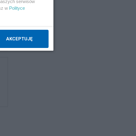
 naszych serwisów
esz w
Polityce
AKCEPTUJĘ