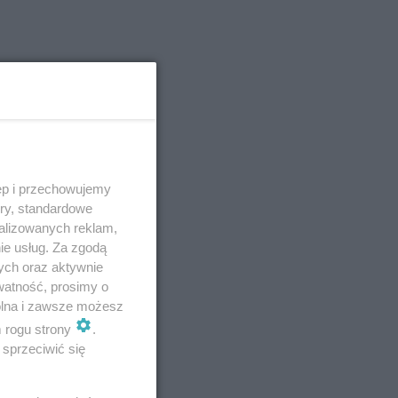
ą o
ęp i przechowujemy
ory, standardowe
alizowanych reklam,
ie usług. Za zgodą
ych oraz aktywnie
watność, prosimy o
wolna i zawsze możesz
m rogu strony
.
sprzeciwić się