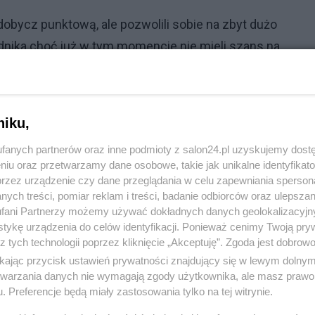
 zdobycz punktową, ale pozwolili sobie na zbyt dużo
odnika choć już w tym momencie nie mieli szans na
 zapowiadający się finał - Indie - Sri Lanka. Indie marz
niku,
ie. O sukcesach Sri Lanki było
między innymi tu
.
fanych partnerów oraz inne podmioty z salon24.pl uzyskujemy dost
niu oraz przetwarzamy dane osobowe, takie jak unikalne identyfikat
przez urządzenie czy dane przeglądania w celu zapewniania sperson
ych treści, pomiar reklam i treści, badanie odbiorców oraz ulepszan
fani Partnerzy możemy używać dokładnych danych geolokalizacyjn
tykę urządzenia do celów identyfikacji. Ponieważ cenimy Twoją pry
z tych technologii poprzez kliknięcie „Akceptuję”. Zgoda jest dobro
ikając przycisk ustawień prywatności znajdujący się w lewym dolny
etwarzania danych nie wymagają zgody użytkownika, ale masz prawo 
komentuj
Obserwuj notkę
. Preferencje będą miały zastosowania tylko na tej witrynie.