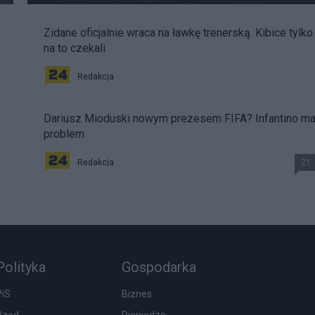
Zidane oficjalnie wraca na ławkę trenerską. Kibice tylko
na to czekali
Redakcja
Dariusz Mioduski nowym prezesem FIFA? Infantino m
problem
Redakcja
21
Polityka
Gospodarka
PiS
Biznes