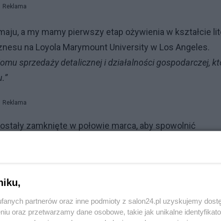
Reklama
maju, a my mamy pierwszy etap ożywienia w kształcie lit
iznesu na Loyola Marymount University w Los Angeles.
mu sprzedaży detalicznej i działalności gospodarczej, kt
.”
Reklama
ostały zamknięte w połowie marca, aby spowolnić
e Amerykanie wracają do salonów samochodowych i wyda
powodu pandemii, rekordowe oszczędności i historyczny
niku,
D stanowią poduszkę dla konsumentów dzięki
fanych partnerów oraz inne podmioty z salon24.pl uzyskujemy dost
nym zasiłkom dla bezrobotnych. Bezprecedensowy kry
niu oraz przetwarzamy dane osobowe, takie jak unikalne identyfikat