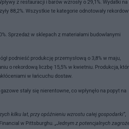
ływy z restauracji i barów wzrosły o 29,1%. Wydatki na
zyły 88,2%. Wszystkie te kategorie odnotowały rekordow
9,0%. Sprzedaż w sklepach z materiałami budowlanymi
ógł podnieść produkcję przemysłową o 3,8% w maju,
iu o rekordową liczbę 15,5% w kwietniu. Produkcja, któ
zakłóceniami w łańcuchu dostaw.
i gazowe stały się nierentowne, co wpłynęło na popyt na
ch kilku lat, przy opóźnieniu wzrostu całej gospodarki”
,
inancial w Pittsburghu.
„Jednym z potencjalnych zagroż