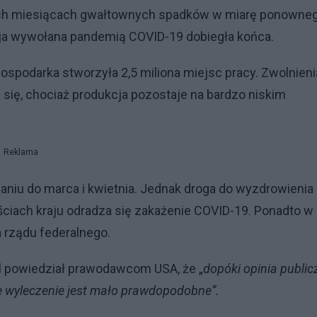
óch miesiącach gwałtownych spadków w miarę ponowne
esja wywołana pandemią COVID-19 dobiegła końca.
spodarka stworzyła 2,5 miliona miejsc pracy. Zwolnieni
 się, chociaż produkcja pozostaje na bardzo niskim
Reklama
niu do marca i kwietnia. Jednak droga do wyzdrowienia
ściach kraju odradza się zakażenie COVID-19. Ponadto w
 rządu federalnego.
 powiedział prawodawcom USA, że „
dopóki opinia public
te wyleczenie jest mało prawdopodobne”.