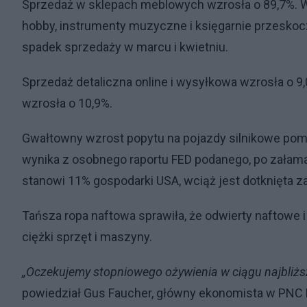
Sprzedaż w sklepach meblowych wzrosła o 89,7%. Wp
hobby, instrumenty muzyczne i księgarnie przeskoc
spadek sprzedaży w marcu i kwietniu.
Sprzedaż detaliczna online i wysyłkowa wzrosła o 
wzrosła o 10,9%.
Gwałtowny wzrost popytu na pojazdy silnikowe pom
wynika z osobnego raportu FED podanego, po załaman
stanowi 11% gospodarki USA, wciąż jest dotknięta 
Tańsza ropa naftowa sprawiła, że ​​odwierty naftowe 
ciężki sprzęt i maszyny.
„Oczekujemy stopniowego ożywienia w ciągu najbliższy
powiedział Gus Faucher, główny ekonomista w PNC F