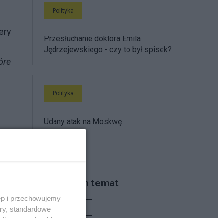
Polityka
ery
Przesłuchanie doktora Emila
Jędrzejewskiego - czy to był spisek?
óre
Polityka
Udany atak na Moskwę
ją
Piszą na ten temat
ęp i przechowujemy
Rafał Woś
zys
ory, standardowe