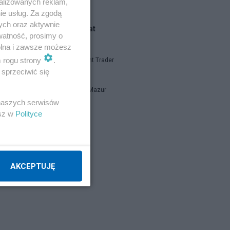
alizowanych reklam,
ie usług. Za zgodą
ych oraz aktywnie
Blogi na ten temat
watność, prosimy o
wolna i zawsze możesz
m rogu strony
.
Independent Trader
sprzeciwić się
Bogusław Mazur
 naszych serwisów
 o
esz w
Polityce
report
Napisz notkę
AKCEPTUJĘ