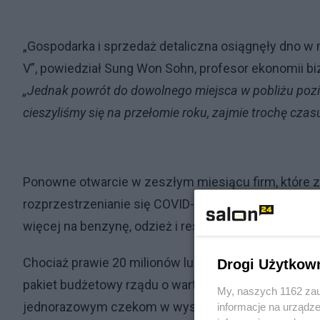
„Gospodarka i sprzedaż detaliczna osiągnęły dno w 
V”, powiedział Sung Won Sohn, profesor ekonomii b
„Jednak powrót do dowolnego miejsca w pobliżu pozio
cieszyliśmy się na przełomie roku, zajmie trochę czasu
Ponowne otwarcie w zeszłym miesiącu firm, które z
rozprzestrzenianie się COVID-19, spowodowało, ż
więcej na benzynę, odzież i restauracje.
Chociaż prawie 20 milionów ludzi straciło pracę z 
Drogi Użytkow
pakiet budżetowy rządu o wartości prawie 3 bln US
My, naszych 1162 zau
jednorazowym czekom w wysokości 1200 USD i hoj
informacje na urządze