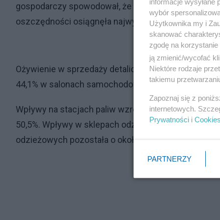
informacje wysyłane 
gospodarczy spowodował, że oszczędności osobiste 
wybór spersonalizowan
oszczędności osiągnęła najwyższy w historii pozio
Użytkownika my i Zau
skanować charakterys
zgodę na korzystanie 
ją zmienić/wycofać kl
Ożywienie w sprzedaży detalicznej w ubiegłym mi
Niektóre rodzaje prz
takiemu przetwarzaniu
44,1% w salonach samochodowych.
Zapoznaj się z poniż
Wpływy na stacjach paliw wzrosły o 12,8%. Sprzedaż
internetowych. Szcze
Prywatności
i
Cookie
50,5%. Wpływy w sklepach odzieżowych wzrosły w 
odzieżowych pozostała o około 63% poniżej poziomu
PARTNERZY