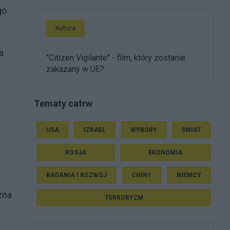
go
Kultura
a
"Citizen Vigilante" - film, który zostanie
zakazany w UE?
Tematy catrw
USA
IZRAEL
WYBORY
ŚWIAT
ROSJA
EKONOMIA
BADANIA I ROZWÓJ
CHINY
NIEMCY
zna
TERRORYZM