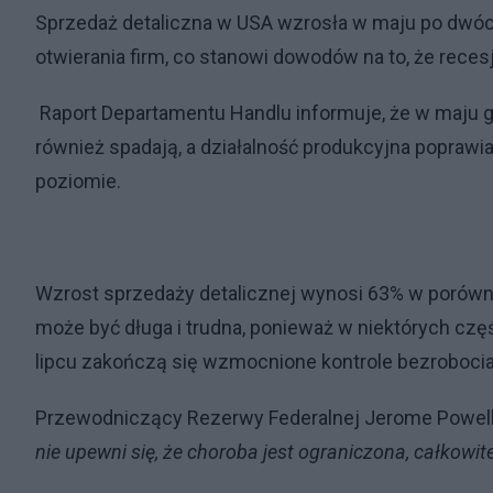
Sprzedaż detaliczna w USA wzrosła w maju po dw
otwierania firm, co stanowi dowodów na to, że rec
Raport Departamentu Handlu informuje, że w maju go
również spadają, a działalność produkcyjna poprawia
poziomie.
Wzrost sprzedaży detalicznej wynosi 63% w porówna
może być długa i trudna, ponieważ w niektórych czę
lipcu zakończą się wzmocnione kontrole bezrobocia
Przewodniczący Rezerwy Federalnej Jerome Powell
nie upewni się, że choroba jest ograniczona, całkowi