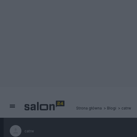
Strona główna
Blogi
catrw
catrw