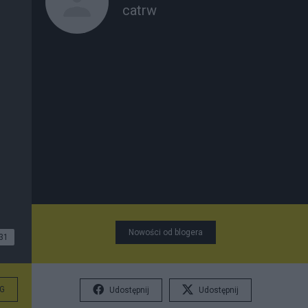
catrw
Nowości od blogera
31
G
Udostępnij
Udostępnij