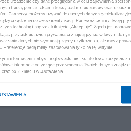
przez urządzenie czy dane przeglądania w celu zapewniania sperson
wzrosły w kwietniu o 337 miliardów USD, a stopa
ych treści, pomiar reklam i treści, badanie odbiorców oraz ulepszan
m 33%.
fani Partnerzy możemy używać dokładnych danych geolokalizacyjn
tykę urządzenia do celów identyfikacji. Ponieważ cenimy Twoją pry
z tych technologii poprzez kliknięcie „Akceptuję”. Zgoda jest dobro
Reklama
ikając przycisk ustawień prywatności znajdujący się w lewym dolny
esiącu było spowodowane przyspieszeniem sprzedaży o
etwarzania danych nie wymagają zgody użytkownika, ale masz prawo 
. Preferencje będą miały zastosowania tylko na tej witrynie.
szymi informacjami, abyś mógł świadomie i komfortowo korzystać z
 w sklepach z artykułami elektronicznymi i AGD wzrosła
gółowe informacje dotyczące przetwarzania Twoich danych znajdzi
s
oraz po kliknięciu w „Ustawienia”.
zeszłym miesiącu o 188%. Mimo to sprzedaż sklepów
 z lutego.
USTAWIENIA