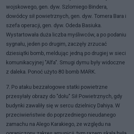
wojskowego, gen. dyw. Szlomiego Bindera,
dowódcy sił powietrznych, gen. dyw. Tomera Bara i
szefa operacji, gen. dyw. Odeda Basiuka.
Wystartowała duża liczba myśliwców, a po podaniu
sygnału, jeden po drugim, zaczęły zrzucać
dziesiątki bomb, meldując jedną po drugiej w sieci
komunikacyjnej "Alfa". Smugi dymu były widoczne
z daleka. Ponoć użyto 80 bomb MARK.
7. Po ataku bezzałogowe statki powietrzne
przesyłały obrazy do "dołu" Sił Powietrznych, gdy
budynki zawaliły się w sercu dzielnicy Dahiya. W
przeciwieństwie do poprzedniego nieudanego
zamachu na Alego Karakiego, ze względu na
ograniczony zakres amunicji, tym razem skala była