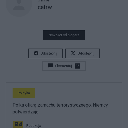
O mnie
catrw
Nowości od blogera
Udostępnij
Udostępnij
Skomentuj
35
Polityka
Polka ofiarą zamachu terrorystycznego. Niemcy
potwierdzają
Redakcja