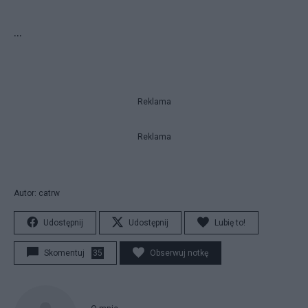
...
Reklama
Reklama
Autor: catrw
Udostępnij
Udostępnij
Lubię to!
Skomentuj
35
Obserwuj notkę