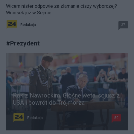
Wiceminister odpowie za złamanie ciszy wyborczej?
Wniosek już w Sejmie
Redakcja
37
#
Prezydent
Rok z Nawrockim. Głośne weta, sojusz z
USA i powrót do Trójmorza
Redakcja
80