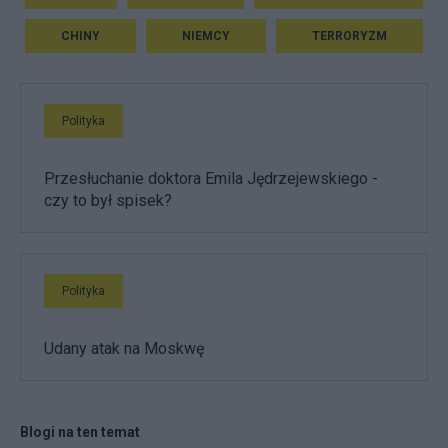
CHINY
NIEMCY
TERRORYZM
Polityka
Przesłuchanie doktora Emila Jędrzejewskiego -
czy to był spisek?
Polityka
Udany atak na Moskwę
Blogi na ten temat