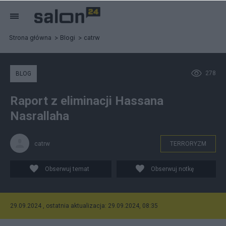
Strona główna
Blogi
catrw
278
BLOG
Raport z eliminacji Hassana
Nasrallaha
catrw
TERRORYZM
Obserwuj temat
Obserwuj notkę
29.09.2024 , ostatnia aktualizacja: 29.09.2024, 08:35