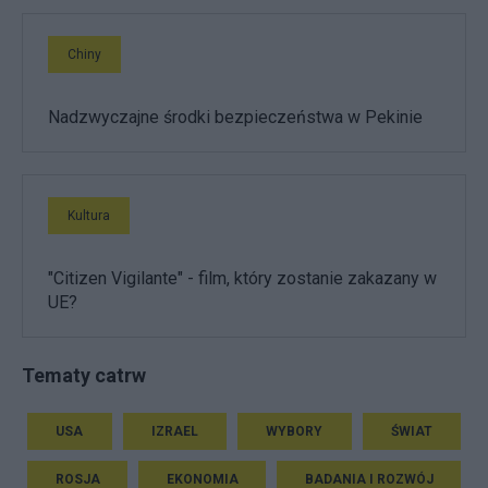
Chiny
Nadzwyczajne środki bezpieczeństwa w Pekinie
Kultura
"Citizen Vigilante" - film, który zostanie zakazany w
UE?
Tematy catrw
USA
IZRAEL
WYBORY
ŚWIAT
ROSJA
EKONOMIA
BADANIA I ROZWÓJ