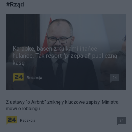
#
Rząd
Karaoke, basen z kulkami i tańce
hulańce. Tak resort "przepalał" publiczną
kasę
Redakcja
24
Z ustawy "o Airbnb" zniknęły kluczowe zapisy. Ministra
mówi o lobbingu
Redakcja
34