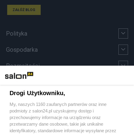
ZAŁÓŻ BLOG
Polityka
Gospodarka
Rozmaitości
Technologie
Drogi Użytkowniku,
Sport
My, naszych 1160 zaufanych partnerów oraz inne
podmioty z salon24.pl uzyskujemy dostęp i
Społeczeństwo
przechowujemy informacje na urządzeniu oraz
przetwarzamy dane osobowe, takie jak unikalne
Kultura
identyfikatory, standardowe informacje wysyłane przez