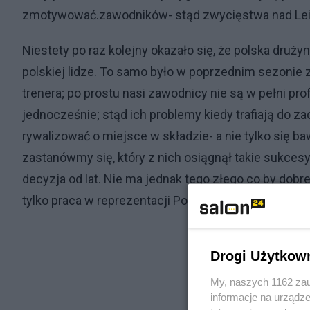
zmotywować.zawodników- stąd zwycięstwa nad Leice
Niestety po raz kolejny okazało się, że polska druż
polskiej lidze. To samo było w poprzednim sezonie 
trenera; po prostu nasi zawodnicy nie są w pełni prof
jednocześnie; stąd ich problemy kiedy trafiają do z
rywalizować o miejsce w składzie- a nie tylko się ba
zastanówmy się, który z nich osiągnął takie sukcesy
decyzja od lat. Nie ma jednak tego złego co by dobre
tylko praca w reprezentacji Polski.
Drogi Użytkow
My, naszych 1162 zau
informacje na urządze