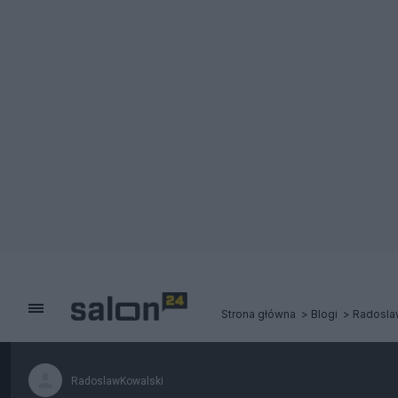
Strona główna
Blogi
Radosla
RadoslawKowalski