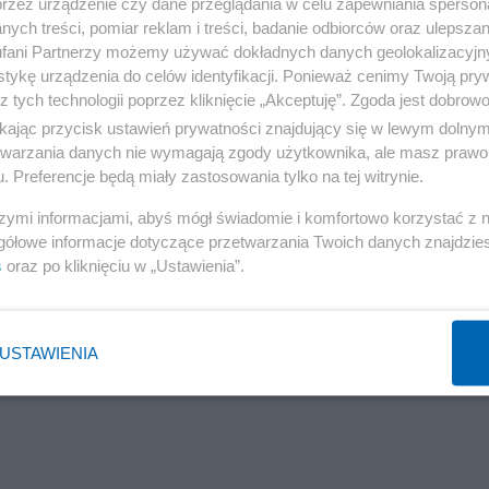
przez urządzenie czy dane przeglądania w celu zapewniania sperson
ych treści, pomiar reklam i treści, badanie odbiorców oraz ulepszan
fani Partnerzy możemy używać dokładnych danych geolokalizacyjn
tykę urządzenia do celów identyfikacji. Ponieważ cenimy Twoją pry
z tych technologii poprzez kliknięcie „Akceptuję”. Zgoda jest dobro
ikając przycisk ustawień prywatności znajdujący się w lewym dolny
etwarzania danych nie wymagają zgody użytkownika, ale masz prawo 
. Preferencje będą miały zastosowania tylko na tej witrynie.
Reklama
szymi informacjami, abyś mógł świadomie i komfortowo korzystać z
gółowe informacje dotyczące przetwarzania Twoich danych znajdzi
s
oraz po kliknięciu w „Ustawienia”.
USTAWIENIA