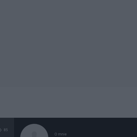
85
O mnie