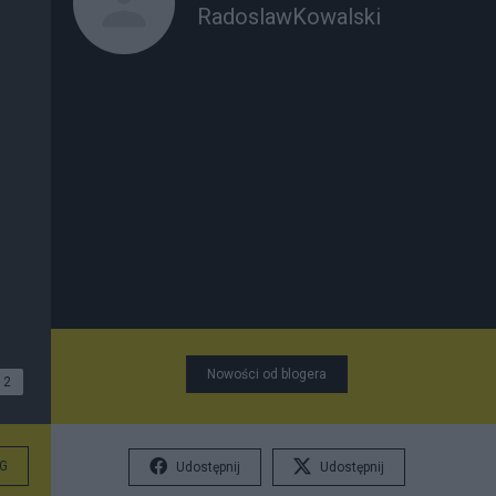
RadoslawKowalski
Nowości od blogera
2
G
Udostępnij
Udostępnij