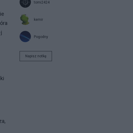
tomi2424
ie
kemir
tóra
j
Pogodny
Napisz notkę
ki
za,