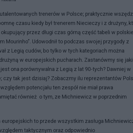
Reklama
 utalentowanych trenerów w Polsce; praktycznie wszędz
pomnę czasu kiedy był trenerem Niecieczy i z drużyny, k
okupujący przez długi czas górną część tabeli w polskie
kim Mourinho". Udowodnił to podczas swojej przygody z
ł z Legią cudów, bo tylko w tych kategoriach można
ą drużyną w europejskich pucharach. Zastanówmy się jaki
 jest ona porównywalna z Legią z lat 90-tych? Dawniej w
ze; czy tak jest dzisiaj? Zobaczmy ilu reprezentantów Pols
 względem potencjału ten zespół nie miał prawa
pamiętać również o tym, ze Michniewicz w poprzednim
ch europejskich to przede wszystkim zasługa Michniewic
d względem taktycznym oraz odpowiednio