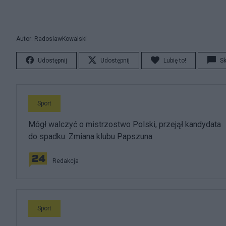
Autor: RadoslawKowalski
Udostępnij
Udostępnij
Lubię to!
S
Sport
Mógł walczyć o mistrzostwo Polski, przejął kandydata
do spadku. Zmiana klubu Papszuna
Redakcja
Sport