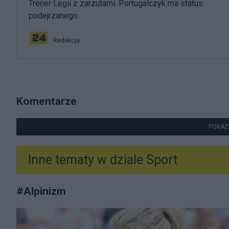
Trener Legii z zarzutami. Portugalczyk ma status
podejrzanego
Redakcja
Komentarze
POKAŻ
Inne tematy w dziale
Sport
#
Alpinizm