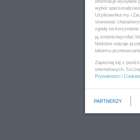
informacje wysyłane 
wybór spersonalizowan
Użytkownika my i Zau
skanować charakterys
zgodę na korzystanie 
ją zmienić/wycofać kl
Niektóre rodzaje prz
takiemu przetwarzaniu
Zapoznaj się z poniż
internetowych. Szcze
Prywatności
i
Cookie
PARTNERZY