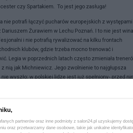
ster czy Spartakiem. To jest jego zasługa!
yna nie potrafi łączyć pucharów europejskich z występami
z Dariuszem Żurawiem w Lechu Poznań. I to nie jest win
esjonalni i nie potrafią rywalizować na kilku frontach
achodnich klubów, gdzie trzeba mocno trenować i
wić. Legia w poprzednich latach często zmieniała treneró
 z nią jak Michniewicz. Jego zwolnienie to najgłupsza
 nie wyszło: w polskiej lidze jest już spełniony- przed n
niku,
Reklama
fanych partnerów oraz inne podmioty z salon24.pl uzyskujemy dost
niu oraz przetwarzamy dane osobowe, takie jak unikalne identyfikat