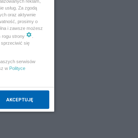
alizowanych reklam,
ie usług. Za zgodą
ych oraz aktywnie
watność, prosimy o
wolna i zawsze możesz
m rogu strony
.
sprzeciwić się
 naszych serwisów
esz w
Polityce
AKCEPTUJĘ