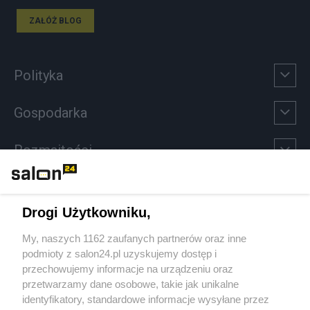
ZAŁÓŻ BLOG
Polityka
Gospodarka
Rozmaitości
Technologie
Drogi Użytkowniku,
Sport
My, naszych 1162 zaufanych partnerów oraz inne
podmioty z salon24.pl uzyskujemy dostęp i
Społeczeństwo
przechowujemy informacje na urządzeniu oraz
przetwarzamy dane osobowe, takie jak unikalne
Kultura
identyfikatory, standardowe informacje wysyłane przez