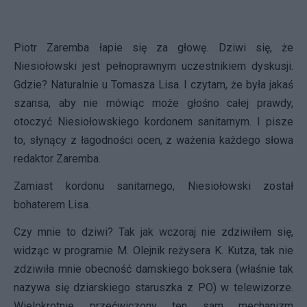
Piotr Zaremba łapie się za głowę. Dziwi się, że
Niesiołowski jest pełnoprawnym uczestnikiem dyskusji.
Gdzie? Naturalnie u Tomasza Lisa. I czytam, że była jakaś
szansa, aby nie mówiąc może głośno całej prawdy,
otoczyć Niesiołowskiego kordonem sanitarnym. I pisze
to, słynący z łagodności ocen, z ważenia każdego słowa
redaktor Zaremba.
Zamiast kordonu sanitarnego, Niesiołowski został
bohaterem Lisa.
Czy mnie to dziwi? Tak jak wczoraj nie zdziwiłem się,
widząc w programie M. Olejnik reżysera K. Kutza, tak nie
zdziwiła mnie obecność damskiego boksera (właśnie tak
nazywa się dziarskiego staruszka z PO) w telewizorze.
Wielokrotnie przećwiczony ten sam mechanizm