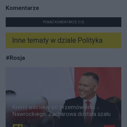
Komentarze
POKAŻ KOMENTARZE (13)
Inne tematy w dziale
Polityka
#
Rosja
Kreml wściekły po przemówieniu
Nawrockiego. Zacharowa dostała szału