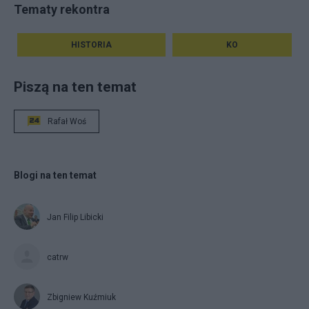
Tematy rekontra
HISTORIA
KO
Piszą na ten temat
Rafał Woś
Blogi na ten temat
Jan Filip Libicki
catrw
Zbigniew Kuźmiuk