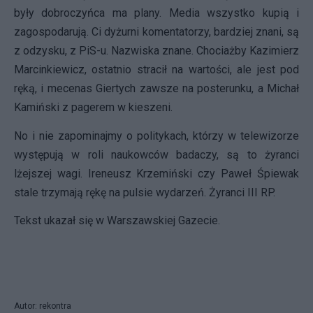
były dobroczyńca ma plany. Media wszystko kupią i
zagospodarują. Ci dyżurni komentatorzy, bardziej znani, są
z odzysku, z PiS-u. Nazwiska znane. Chociażby Kazimierz
Marcinkiewicz, ostatnio stracił na wartości, ale jest pod
ręką, i mecenas Giertych zawsze na posterunku, a Michał
Kamiński z pagerem w kieszeni.
No i nie zapominajmy o politykach, którzy w telewizorze
występują w roli naukowców badaczy, są to żyranci
lżejszej wagi. Ireneusz Krzemiński czy Paweł Śpiewak
stale trzymają rękę na pulsie wydarzeń. Żyranci III RP.
Tekst ukazał się w Warszawskiej Gazecie.
Autor: rekontra