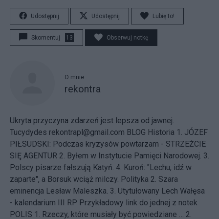
Udostępnij
Udostępnij
Lubię to!
Skomentuj
13
Obserwuj notkę
O mnie
rekontra
Ukryta przyczyna zdarzeń jest lepsza od jawnej.
Tucydydes rekontrapl@gmail.com BLOG Historia
1. JÓZEF
PIŁSUDSKI: Podczas kryzysów powtarzam - STRZEŻCIE
SIĘ AGENTUR
2. Byłem w Instytucie Pamięci Narodowej.
3.
Polscy pisarze fałszują Katyń.
4. Kuroń: "Lechu, idź w
zaparte", a Borsuk wciąż milczy.
Polityka
2. Szara
eminencja Lesław Maleszka.
3. Utytułowany Lech Wałęsa
- kalendarium III RP
Przykładowy link do jednej z notek
POLIS
1. Rzeczy, które musiały być powiedziane …
2.