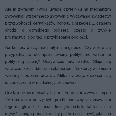
Ale ja zwracam Twoją uwagę czytelniku na mechanizm
żyrowania. Wzajemnego żyrowania, wydawania świadectw
przyzwoitości, certyfikatów honoru, a przecież … czasem
chodzi o damskiego boksera, często o zwykłe
prostactwo, albo też, o przyklepanie podłości.
Na koniec, pisząc na małym marginesie. Czy znane są
przypadki, że skompromitowany polityk nie wraca na
polityczną scenę? Oczywiście tak, rzadko. Staje się
wówczas komentatorem i ekspertem. Niektórzy z czasem
wracają – ostatnie powroty Miller i Oleksy, a czasem są
umieszczenie w medialnej przechowalni.
Ci z kajecików medialnych, pod telefonami, wzywani są do
TV i mówią o duszy byłego chlebodawcy, są znawcami
tego ma głowie, chociaż odsunięto ich kilka lat temu, i co
najwyżej mogą possać brudny palec, i snują myśl, jakie ich