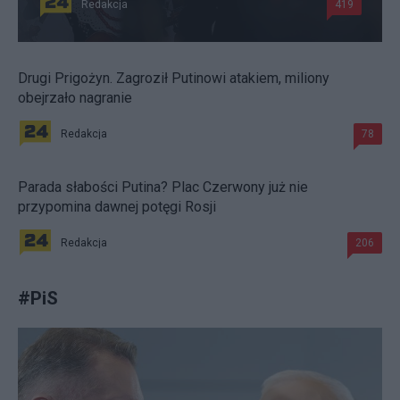
Redakcja
419
Drugi Prigożyn. Zagroził Putinowi atakiem, miliony
obejrzało nagranie
Redakcja
78
Parada słabości Putina? Plac Czerwony już nie
przypomina dawnej potęgi Rosji
Redakcja
206
#
PiS