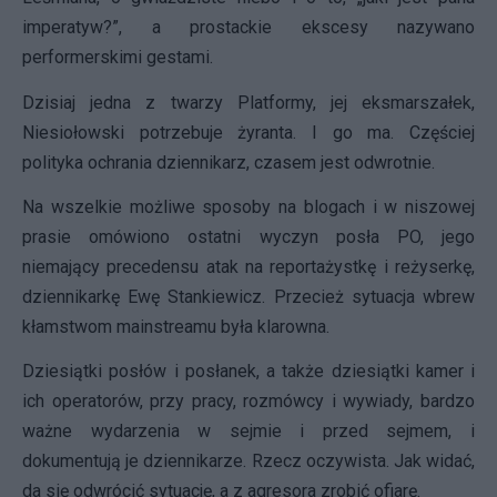
imperatyw?”, a prostackie ekscesy nazywano
performerskimi gestami.
Dzisiaj jedna z twarzy Platformy, jej eksmarszałek,
Niesiołowski potrzebuje żyranta. I go ma. Częściej
polityka ochrania dziennikarz, czasem jest odwrotnie.
Na wszelkie możliwe sposoby na blogach i w niszowej
prasie omówiono ostatni wyczyn posła PO, jego
niemający precedensu atak na reportażystkę i reżyserkę,
dziennikarkę Ewę Stankiewicz. Przecież sytuacja wbrew
kłamstwom mainstreamu była klarowna.
Dziesiątki posłów i posłanek, a także dziesiątki kamer i
ich operatorów, przy pracy, rozmówcy i wywiady, bardzo
ważne wydarzenia w sejmie i przed sejmem, i
dokumentują je dziennikarze. Rzecz oczywista. Jak widać,
da się odwrócić sytuację, a z agresora zrobić ofiarę.