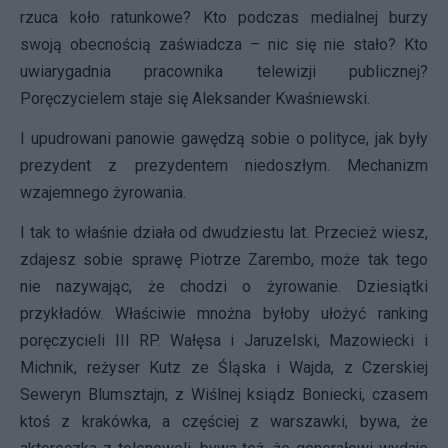
rzuca koło ratunkowe? Kto podczas medialnej burzy
swoją obecnością zaświadcza – nic się nie stało? Kto
uwiarygadnia pracownika telewizji publicznej?
Poręczycielem staje się Aleksander Kwaśniewski.
I upudrowani panowie gawędzą sobie o polityce, jak były
prezydent z prezydentem niedoszłym. Mechanizm
wzajemnego żyrowania.
I tak to właśnie działa od dwudziestu lat. Przecież wiesz,
zdajesz sobie sprawę Piotrze Zarembo, może tak tego
nie nazywając, że chodzi o żyrowanie. Dziesiątki
przykładów. Właściwie mnożna byłoby ułożyć ranking
poręczycieli III RP. Wałęsa i Jaruzelski, Mazowiecki i
Michnik, reżyser Kutz ze Śląska i Wajda, z Czerskiej
Seweryn Blumsztajn, z Wiślnej ksiądz Boniecki, czasem
ktoś z krakówka, a częściej z warszawki, bywa, że