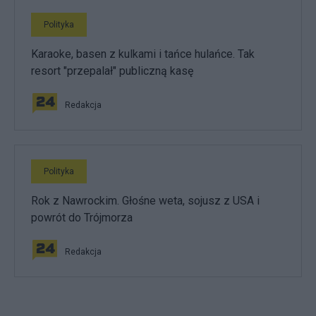
Polityka
Karaoke, basen z kulkami i tańce hulańce. Tak
resort "przepalał" publiczną kasę
Redakcja
Polityka
Rok z Nawrockim. Głośne weta, sojusz z USA i
powrót do Trójmorza
Redakcja