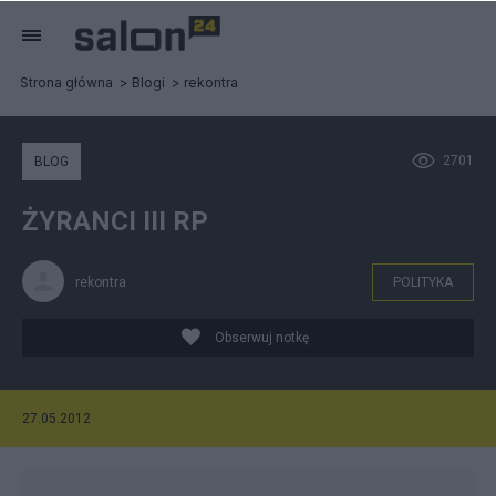
Strona główna
Blogi
rekontra
2701
BLOG
ŻYRANCI III RP
rekontra
POLITYKA
Obserwuj notkę
27.05.2012