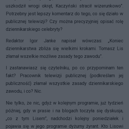
uszkodził wrogi okręt, Kaczyński stracił wizerunkowo”.
Potrzebny jest lepszy komentarz do tego, co się działo w
publicznej telewizji? Czy można precyzyjniej opisać rolę
dziennikarskiego celebryty?
Redaktor Igor Janke napisał wówczas: „Koniec
dziennikarstwa zbliża się wielkimi krokami. Tomasz Lis
złamał wszelkie możliwe zasady tego zawodu”.
I zastanawiasz się czytelniku, po co przypominam ten
fakt? Pracownik telewizji publicznej (podkreślam jej
publiczność) złamał wszystkie zasady dziennikarskiego
zawodu, i co? Nic.
Nie tylko, że nic, gdyż w kolejnym programie, już tydzień
później, gdy w prasie i na blogach toczyła się dyskusja,
„co z tym Lisem”, nadchodzi kolejny poniedziałek i
pojawia się w jego programie dyżurny żyrant. Kto Lisowi