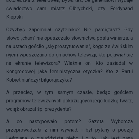
aktoreczka z telenoweli, bywa też, że generałowi wydaje
świadectwo sam mistrz Olbrychski, czy Ferdynand
Kiepski.
Czyżbyś zapomniał czytelniku? Nie pamiętasz? Gdy
słowo „cham” nie opuszczało słownictwa posła winiarza, a
na ustach gościło „się prostytuowanie”, kogo ze świńskim
ryjem wpuszczano do gmachów telewizji, kto pojawiał się
na ekranie telewizora? Właśnie on. Kto zasiadał w
Kongresowej, jaka feministyczna etyczka? Kto z Partii
Kobiet niańczył biłgorajczyka?
A przecież, w tym samym czasie, będąc gościem
programów telewizyjnych pokazujących jego ludzką twarz,
wciąż obrażał śp. prezydenta?
A co następowało potem? Gazeta Wyborcza
przeprowadzała z nim wywiad, i był pytany o poezję
Leśmiana, o gwiaździste niebo i o to, „jaki jest pana