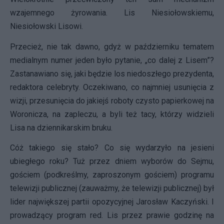
wzajemnego żyrowania. Lis Niesiołowskiemu,
Niesiołowski Lisowi.
Przecież, nie tak dawno, gdyż w październiku tematem
medialnym numer jeden było pytanie, „co dalej z Lisem”?
Zastanawiano się, jaki będzie los niedoszłego prezydenta,
redaktora celebryty. Oczekiwano, co najmniej usunięcia z
wizji, przesunięcia do jakiejś roboty czysto papierkowej na
Woronicza, na zapleczu, a byli też tacy, którzy widzieli
Lisa na dziennikarskim bruku.
Cóż takiego się stało? Co się wydarzyło na jesieni
ubiegłego roku? Tuż przez dniem wyborów do Sejmu,
gościem (podkreślmy, zaproszonym gościem) programu
telewizji publicznej (zauważmy, że telewizji publicznej) był
lider największej partii opozycyjnej Jarosław Kaczyński. I
prowadzący program red. Lis przez prawie godzinę na