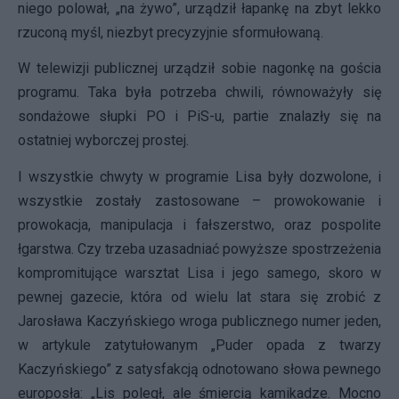
niego polował, „na żywo”, urządził łapankę na zbyt lekko
rzuconą myśl, niezbyt precyzyjnie sformułowaną.
W telewizji publicznej urządził sobie nagonkę na gościa
programu. Taka była potrzeba chwili, równoważyły się
sondażowe słupki PO i PiS-u, partie znalazły się na
ostatniej wyborczej prostej.
I wszystkie chwyty w programie Lisa były dozwolone, i
wszystkie zostały zastosowane – prowokowanie i
prowokacja, manipulacja i fałszerstwo, oraz pospolite
łgarstwa. Czy trzeba uzasadniać powyższe spostrzeżenia
kompromitujące warsztat Lisa i jego samego, skoro w
pewnej gazecie, która od wielu lat stara się zrobić z
Jarosława Kaczyńskiego wroga publicznego numer jeden,
w artykule zatytułowanym „Puder opada z twarzy
Kaczyńskiego” z satysfakcją odnotowano słowa pewnego
europosła: „Lis poległ, ale śmiercią kamikadze. Mocno