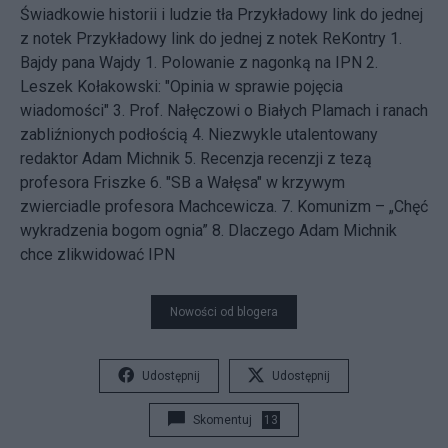
Świadkowie historii i ludzie tła
Przykładowy link do jednej
z notek
Przykładowy link do jednej z notek
ReKontry
1.
Bajdy pana Wajdy
1. Polowanie z nagonką na IPN
2.
Leszek Kołakowski: "Opinia w sprawie pojęcia
wiadomości"
3. Prof. Nałęczowi o Białych Plamach i ranach
zabliźnionych podłością
4. Niezwykle utalentowany
redaktor Adam Michnik
5. Recenzja recenzji z tezą
profesora Friszke
6. "SB a Wałęsa" w krzywym
zwierciadle profesora Machcewicza.
7. Komunizm – „Chęć
wykradzenia bogom ognia”
8. Dlaczego Adam Michnik
chce zlikwidować IPN
Nowości od blogera
Udostępnij
Udostępnij
Skomentuj
13