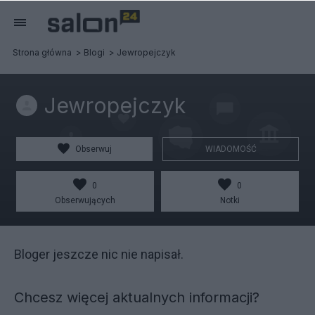
Strona główna
Blogi
Jewropejczyk
Jewropejczyk
Obserwuj
WIADOMOŚĆ
0
0
Obserwujących
Notki
Bloger jeszcze nic nie napisał.
Chcesz więcej aktualnych informacji?