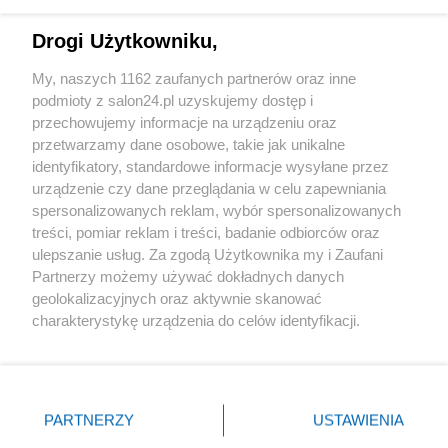
Technologie
Drogi Użytkowniku,
Sport
My, naszych 1162 zaufanych partnerów oraz inne
podmioty z salon24.pl uzyskujemy dostęp i
Społeczeństwo
przechowujemy informacje na urządzeniu oraz
przetwarzamy dane osobowe, takie jak unikalne
Kultura
identyfikatory, standardowe informacje wysyłane przez
urządzenie czy dane przeglądania w celu zapewniania
spersonalizowanych reklam, wybór spersonalizowanych
treści, pomiar reklam i treści, badanie odbiorców oraz
ulepszanie usług. Za zgodą Użytkownika my i Zaufani
X
Facebook
Instagram
Youtube
Partnerzy możemy używać dokładnych danych
geolokalizacyjnych oraz aktywnie skanować
charakterystykę urządzenia do celów identyfikacji.
Web Content Media sp. z o. o. © 2022
Ponieważ cenimy Twoją prywatność, prosimy o zgodę na
korzystanie z tych technologii poprzez kliknięcie
„Akceptuję”. Zgoda jest dobrowolna i zawsze możesz ją
Pomoc
O nas
Praca
Reklama
Kontakt
zmienić/wycofać klikając przycisk ustawień prywatności
PARTNERZY
USTAWIENIA
znajdujący się w lewym dolnym rogu strony
. Niektóre