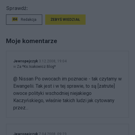
Sprawdź:
Redakcja
ŻEBYŚ WIEDZIAŁ
Moje komentarze
Jewropejczyk
3.12.2008, 19:04
w
Za *Ks.Isakowicz Blog*
@ Nissan Po owocach im poznacie - tak czytamy w
Ewangelii. Tak jest i w tej sprawie, to są [zatrute]
owoce polityki wschodniej niejakiego
Kaczyńskiego, właśnie takich ludzi jak cytowany
przez...
Jewropejczyk
7.04.2008, 09:23