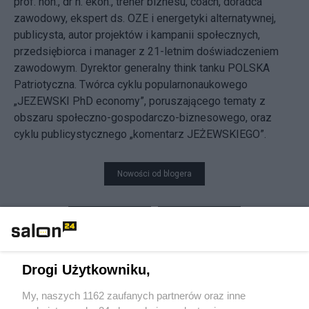
prof. hon., dr n. ekon., trener biznesu, coach, doradca
zawodowy, ekspert ds. OZE i energetyki alternatywnej,
publicysta, autor projektów i kampanii społecznych,
przedsiębiorca i manager z 21-letnim doświadczeniem
zawodowym. Dyrektor generalny think tanku POLSKA
Patriotyczna. Twórca cyklu popularnonaukowego
„JEZEWSKI PhD economy”, poruszającego tematy z
obszaru społeczno-gospodarczo-biznesowego, oraz
cyklu publicystycznego „komentarz JEŻEWSKIEGO”.
Nowości od blogera
Udostępnij
Udostępnij
Skomentuj
5
Drogi Użytkowniku,
My, naszych 1162 zaufanych partnerów oraz inne