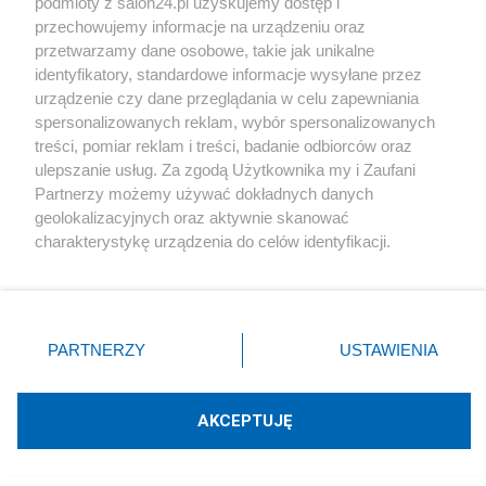
podmioty z salon24.pl uzyskujemy dostęp i
Polityka
przechowujemy informacje na urządzeniu oraz
przetwarzamy dane osobowe, takie jak unikalne
Nadzwyczajne środki bezpieczeństwa w Pekinie
identyfikatory, standardowe informacje wysyłane przez
urządzenie czy dane przeglądania w celu zapewniania
catrw
spersonalizowanych reklam, wybór spersonalizowanych
treści, pomiar reklam i treści, badanie odbiorców oraz
ulepszanie usług. Za zgodą Użytkownika my i Zaufani
Partnerzy możemy używać dokładnych danych
Polityka
geolokalizacyjnych oraz aktywnie skanować
charakterystykę urządzenia do celów identyfikacji.
Chiny błagaja o dzieci. Czy podatek od
Ponieważ cenimy Twoją prywatność, prosimy o zgodę na
prezerwatyw pomoże?
korzystanie z tych technologii poprzez kliknięcie
„Akceptuję”. Zgoda jest dobrowolna i zawsze możesz ją
Redakcja
zmienić/wycofać klikając przycisk ustawień prywatności
PARTNERZY
USTAWIENIA
znajdujący się w lewym dolnym rogu strony
. Niektóre
rodzaje przetwarzania danych nie wymagają zgody
użytkownika, ale masz prawo sprzeciwić się takiemu
AKCEPTUJĘ
Polityka
przetwarzaniu. Preferencje będą miały zastosowania tylko
na tej witrynie.
Wielki sukces towarzysza Cesarza Xi