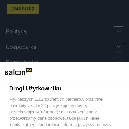
ZAŁÓŻ BLOG
Polityka
Gospodarka
Rozmaitości
Technologie
Drogi Użytkowniku,
Sport
My, naszych 1162 zaufanych partnerów oraz inne
podmioty z salon24.pl uzyskujemy dostęp i
Społeczeństwo
przechowujemy informacje na urządzeniu oraz
przetwarzamy dane osobowe, takie jak unikalne
Kultura
identyfikatory, standardowe informacje wysyłane przez