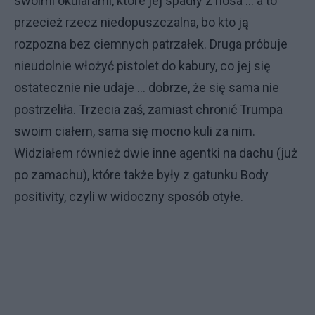
swoimi okularami, które jej spadły z nosa … a to
przecież rzecz niedopuszczalna, bo kto ją
rozpozna bez ciemnych patrzałek. Druga próbuje
nieudolnie włożyć pistolet do kabury, co jej się
ostatecznie nie udaje … dobrze, że się sama nie
postrzeliła. Trzecia zaś, zamiast chronić Trumpa
swoim ciałem, sama się mocno kuli za nim.
Widziałem również dwie inne agentki na dachu (już
po zamachu), które także były z gatunku Body
positivity, czyli w widoczny sposób otyłe.