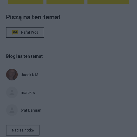
Piszą na ten temat
Rafał Woś
Blogi na ten temat
Jacek K.M.
marek.w
brat Damian
Napisz notkę