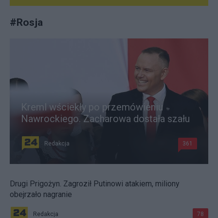
#
Rosja
Kreml wściekły po przemówieniu
Nawrockiego. Zacharowa dostała szału
Redakcja
361
Drugi Prigożyn. Zagroził Putinowi atakiem, miliony
obejrzało nagranie
Redakcja
78