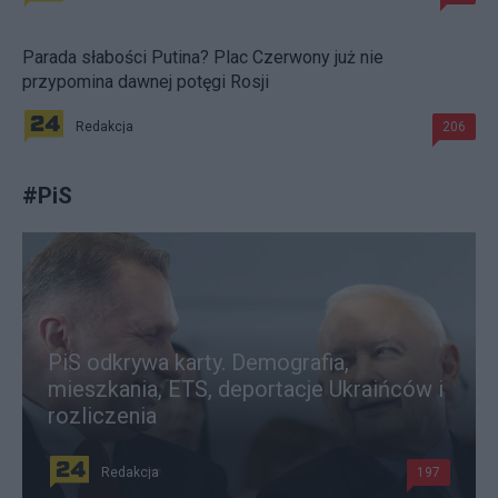
Parada słabości Putina? Plac Czerwony już nie
przypomina dawnej potęgi Rosji
Redakcja
206
#
PiS
PiS odkrywa karty. Demografia,
mieszkania, ETS, deportacje Ukraińców i
rozliczenia
Redakcja
197