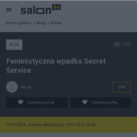
Strona główna
Blogi
Ryuuk
1725
BLOG
Feministyczna wpadka Secret
Service
Ryuuk
USA
Obserwuj temat
Obserwuj notkę
19.07.2024 , ostatnia aktualizacja: 19.07.2024, 08:42