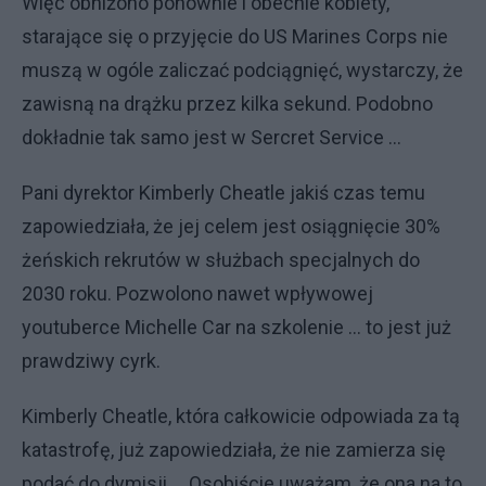
Więc obniżono ponownie i obecnie kobiety,
starające się o przyjęcie do US Marines Corps nie
muszą w ogóle zaliczać podciągnięć, wystarczy, że
zawisną na drążku przez kilka sekund. Podobno
dokładnie tak samo jest w Sercret Service …
Pani dyrektor Kimberly Cheatle jakiś czas temu
zapowiedziała, że jej celem jest osiągnięcie 30%
żeńskich rekrutów w służbach specjalnych do
2030 roku. Pozwolono nawet wpływowej
youtuberce Michelle Car na szkolenie … to jest już
prawdziwy cyrk.
Kimberly Cheatle, która całkowicie odpowiada za tą
katastrofę, już zapowiedziała, że nie zamierza się
podać do dymisji … Osobiście uważam, że ona na to