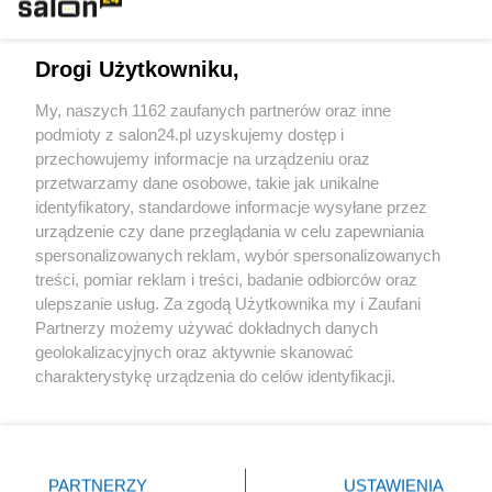
Technologie
Drogi Użytkowniku,
Sport
My, naszych 1162 zaufanych partnerów oraz inne
podmioty z salon24.pl uzyskujemy dostęp i
Społeczeństwo
przechowujemy informacje na urządzeniu oraz
przetwarzamy dane osobowe, takie jak unikalne
Kultura
identyfikatory, standardowe informacje wysyłane przez
urządzenie czy dane przeglądania w celu zapewniania
spersonalizowanych reklam, wybór spersonalizowanych
treści, pomiar reklam i treści, badanie odbiorców oraz
ulepszanie usług. Za zgodą Użytkownika my i Zaufani
X
Facebook
Instagram
Youtube
Partnerzy możemy używać dokładnych danych
geolokalizacyjnych oraz aktywnie skanować
charakterystykę urządzenia do celów identyfikacji.
Web Content Media sp. z o. o. © 2022
Ponieważ cenimy Twoją prywatność, prosimy o zgodę na
korzystanie z tych technologii poprzez kliknięcie
„Akceptuję”. Zgoda jest dobrowolna i zawsze możesz ją
Pomoc
O nas
Praca
Reklama
Kontakt
zmienić/wycofać klikając przycisk ustawień prywatności
PARTNERZY
USTAWIENIA