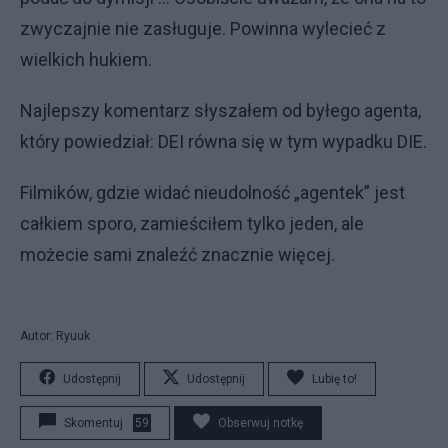
zwyczajnie nie zasługuje. Powinna wylecieć z
wielkich hukiem.
Najlepszy komentarz słyszałem od byłego agenta,
który powiedział: DEI równa się w tym wypadku DIE.
Filmików, gdzie widać nieudolność „agentek” jest
całkiem sporo, zamieściłem tylko jeden, ale
możecie sami znaleźć znacznie więcej.
Autor: Ryuuk
Udostępnij
Udostępnij
Lubię to!
Skomentuj
59
Obserwuj notkę