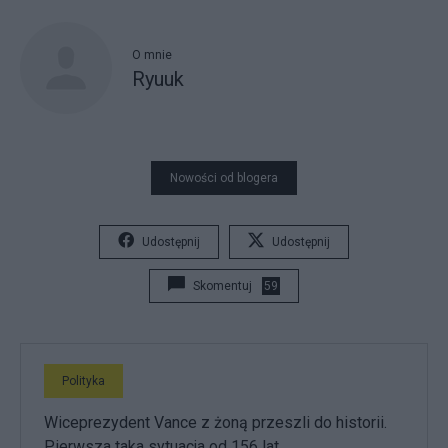
O mnie
Ryuuk
Nowości od blogera
Udostępnij
Udostępnij
Skomentuj
59
Polityka
Wiceprezydent Vance z żoną przeszli do historii.
Pierwsza taka sytuacja od 156 lat