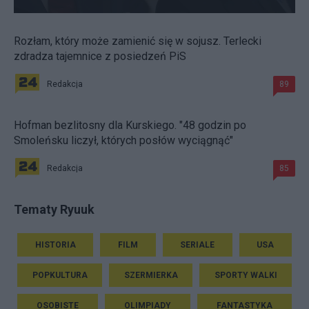
Rozłam, który może zamienić się w sojusz. Terlecki
zdradza tajemnice z posiedzeń PiS
Redakcja
89
Hofman bezlitosny dla Kurskiego. "48 godzin po
Smoleńsku liczył, których posłów wyciągnąć"
Redakcja
85
Tematy Ryuuk
HISTORIA
FILM
SERIALE
USA
POPKULTURA
SZERMIERKA
SPORTY WALKI
OSOBISTE
OLIMPIADY
FANTASTYKA