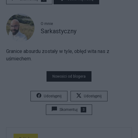
O mnie
Sarkastyczny
Granice absurdu zostały w tyle, obłęd wita nas z
uśmiechem.
Nowości od blogera
Udostępnij
Udostępnij
Skomentuj
3