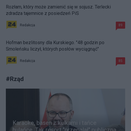
Rozłam, który może zamienić się w sojusz. Terlecki
zdradza tajemnice z posiedzeń PiS
Redakcja
89
Hofman bezlitosny dla Kurskiego. "48 godzin po
Smoleńsku liczył, których posłów wyciągnąć"
Redakcja
85
#
Rząd
Karaoke, basen z kulkami i tańce
hulańce. Tak resort "przepalał" publiczną