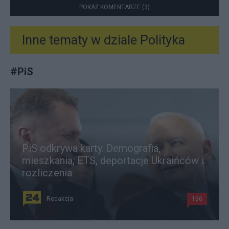
POKAŻ KOMENTARZE (3)
Inne tematy w dziale
Polityka
#
PiS
PiS odkrywa karty. Demografia,
mieszkania, ETS, deportacje Ukraińców i
rozliczenia
Redakcja
166