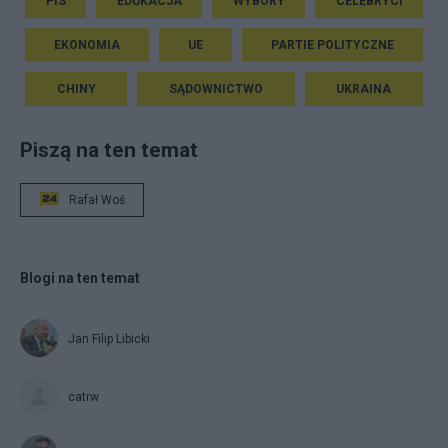
PIS
EDUKACJA
WYBORY
CELEBRYCI
EKONOMIA
UE
PARTIE POLITYCZNE
CHINY
SĄDOWNICTWO
UKRAINA
Piszą na ten temat
Rafał Woś
Blogi na ten temat
Jan Filip Libicki
catrw