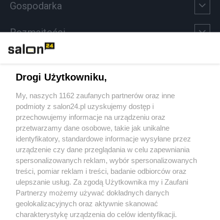
Gospodarka
Rozmaitości
Technologie
Drogi Użytkowniku,
Sport
My, naszych 1162 zaufanych partnerów oraz inne
podmioty z salon24.pl uzyskujemy dostęp i
Społeczeństwo
przechowujemy informacje na urządzeniu oraz
przetwarzamy dane osobowe, takie jak unikalne
Kultura
identyfikatory, standardowe informacje wysyłane przez
urządzenie czy dane przeglądania w celu zapewniania
spersonalizowanych reklam, wybór spersonalizowanych
treści, pomiar reklam i treści, badanie odbiorców oraz
ulepszanie usług. Za zgodą Użytkownika my i Zaufani
X
Facebook
Instagram
Youtube
Partnerzy możemy używać dokładnych danych
geolokalizacyjnych oraz aktywnie skanować
charakterystykę urządzenia do celów identyfikacji.