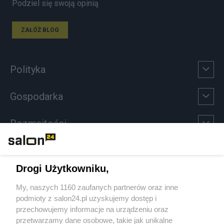
Podziel się swoją opinią
ZAŁÓŻ BLOG
Polityka
Gospodarka
Rozmaitości
Technologie
Drogi Użytkowniku,
Sport
My, naszych 1160 zaufanych partnerów oraz inne
podmioty z salon24.pl uzyskujemy dostęp i
Społeczeństwo
przechowujemy informacje na urządzeniu oraz
przetwarzamy dane osobowe, takie jak unikalne