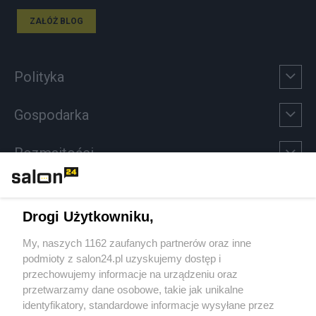
ZAŁÓŻ BLOG
Polityka
Gospodarka
Rozmaitości
Technologie
Drogi Użytkowniku,
Sport
My, naszych 1162 zaufanych partnerów oraz inne
podmioty z salon24.pl uzyskujemy dostęp i
Społeczeństwo
przechowujemy informacje na urządzeniu oraz
przetwarzamy dane osobowe, takie jak unikalne
Kultura
identyfikatory, standardowe informacje wysyłane przez